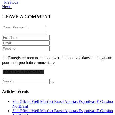
Previous
Next
LEAVE A COMMENT
Enregistrer mon nom, mon e-mail et mon site dans le navigateur
pour mon prochain commentaire.
Articles récents
Site Oficial Weil Mostbet Brasil Apostas Esportivas E Cassino
No Brasil
Site Oficial Weil Mostbet Brasil Apostas Esportivas E Cassino