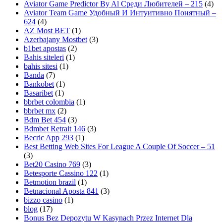
Aviator Game Predictor By Al Среди Любителей – 215
(4)
Aviator Team Game Удобный И Интуитивно Понятный –
624
(4)
AZ Most BET
(1)
Azerbajany Mostbet
(3)
b1bet apostas
(2)
Bahis siteleri
(1)
bahis sitesi
(1)
Banda
(7)
Bankobet
(1)
Basaribet
(1)
bbrbet colombia
(1)
bbrbet mx
(2)
Bdm Bet 454
(3)
Bdmbet Retrait 146
(3)
Becric App 293
(1)
Best Betting Web Sites For League A Couple Of Soccer – 51
(3)
Bet20 Casino 769
(3)
Betesporte Cassino 122
(1)
Betmotion brazil
(1)
Betnacional Aposta 841
(3)
bizzo casino
(1)
blog
(17)
Bonus Bez Depozytu W Kasynach Przez Internet Dla