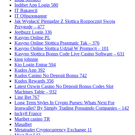
Indibet App Login 580
IT Вакансії
IT Образование
Jak Wypłacić Pieniądze Z Slottica Rozpocznij Swoją
Przygodę – 477
Jeetbuzz Login 336
Kasyno Online PL
Kasyno Online Slottica Pragmatic Tak – 376
Kasyno Online Slottica Udział W Promocji – 101
Kasyno Slottica Bonus Code Live Casino Software – 631
king johnnie
Kto Login Entrar 594
Kudos App 392
Kudos Casino No Deposit Bonus 742
Kudos Rewards 356
Latest Ozwin Casino No Deposit Bonus Codes Slot
Machines Table – 932
Line Bet 767
Long Term Styles In Crypto Purses: Whats Next For
Ironwallet? By Simply Trading Possuindo Companies – 142
lucky8 France
Maribet casino TR
Masalbet
Metatrader Cryptocurrency Exchange 11