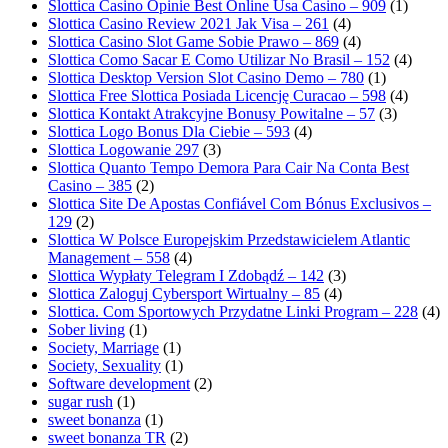
Slottica Casino Opinie Best Online Usa Casino – 909
(1)
Slottica Casino Review 2021 Jak Visa – 261
(4)
Slottica Casino Slot Game Sobie Prawo – 869
(4)
Slottica Como Sacar E Como Utilizar No Brasil – 152
(4)
Slottica Desktop Version Slot Casino Demo – 780
(1)
Slottica Free Slottica Posiada Licencję Curacao – 598
(4)
Slottica Kontakt Atrakcyjne Bonusy Powitalne – 57
(3)
Slottica Logo Bonus Dla Ciebie – 593
(4)
Slottica Logowanie 297
(3)
Slottica Quanto Tempo Demora Para Cair Na Conta Best
Casino – 385
(2)
Slottica Site De Apostas Confiável Com Bónus Exclusivos –
129
(2)
Slottica W Polsce Europejskim Przedstawicielem Atlantic
Management – 558
(4)
Slottica Wypłaty Telegram I Zdobądź – 142
(3)
Slottica Zaloguj Cybersport Wirtualny – 85
(4)
Slottica. Com Sportowych Przydatne Linki Program – 228
(4)
Sober living
(1)
Society, Marriage
(1)
Society, Sexuality
(1)
Software development
(2)
sugar rush
(1)
sweet bonanza
(1)
sweet bonanza TR
(2)