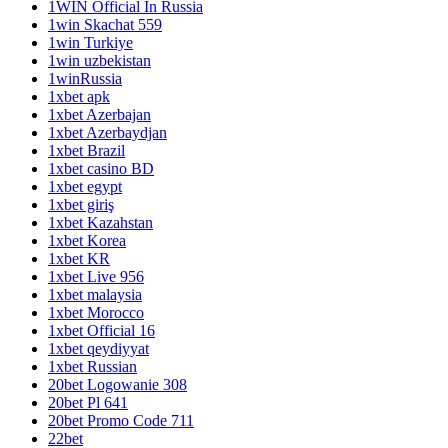
1WIN Official In Russia
1win Skachat 559
1win Turkiye
1win uzbekistan
1winRussia
1xbet apk
1xbet Azerbajan
1xbet Azerbaydjan
1xbet Brazil
1xbet casino BD
1xbet egypt
1xbet giriş
1xbet Kazahstan
1xbet Korea
1xbet KR
1xbet Live 956
1xbet malaysia
1xbet Morocco
1xbet Official 16
1xbet qeydiyyat
1xbet Russian
20bet Logowanie 308
20bet Pl 641
20bet Promo Code 711
22bet