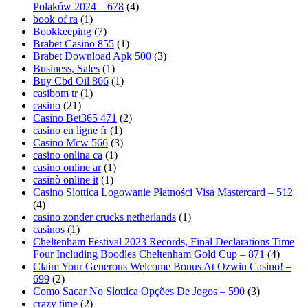
Polaków 2024 – 678
(4)
book of ra
(1)
Bookkeeping
(7)
Brabet Casino 855
(1)
Brabet Download Apk 500
(3)
Business, Sales
(1)
Buy Cbd Oil 866
(1)
casibom tr
(1)
casino
(21)
Casino Bet365 471
(2)
casino en ligne fr
(1)
Casino Mcw 566
(3)
casino onlina ca
(1)
casino online ar
(1)
casinò online it
(1)
Casino Slottica Logowanie Płatności Visa Mastercard – 512
(4)
casino zonder crucks netherlands
(1)
casinos
(1)
Cheltenham Festival 2023 Records, Final Declarations Time
Four Including Boodles Cheltenham Gold Cup – 871
(4)
Claim Your Generous Welcome Bonus At Ozwin Casino! –
699
(2)
Como Sacar No Slottica Opções De Jogos – 590
(3)
crazy time
(2)