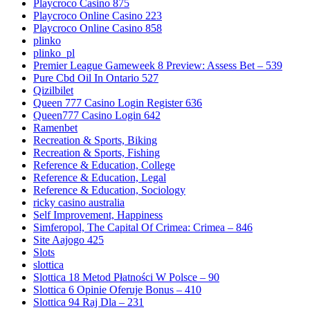
Playcroco Casino 875
Playcroco Online Casino 223
Playcroco Online Casino 858
plinko
plinko_pl
Premier League Gameweek 8 Preview: Assess Bet – 539
Pure Cbd Oil In Ontario 527
Qizilbilet
Queen 777 Casino Login Register 636
Queen777 Casino Login 642
Ramenbet
Recreation & Sports, Biking
Recreation & Sports, Fishing
Reference & Education, College
Reference & Education, Legal
Reference & Education, Sociology
ricky casino australia
Self Improvement, Happiness
Simferopol, The Capital Of Crimea: Crimea – 846
Site Aajogo 425
Slots
slottica
Slottica 18 Metod Płatności W Polsce – 90
Slottica 6 Opinie Oferuje Bonus – 410
Slottica 94 Raj Dla – 231