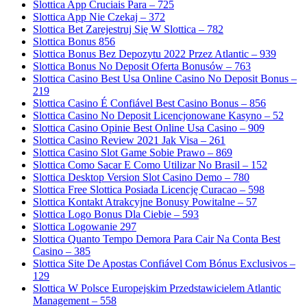
Slottica App Cruciais Para – 725
Slottica App Nie Czekaj – 372
Slottica Bet Zarejestruj Się W Slottica – 782
Slottica Bonus 856
Slottica Bonus Bez Depozytu 2022 Przez Atlantic – 939
Slottica Bonus No Deposit Oferta Bonusów – 763
Slottica Casino Best Usa Online Casino No Deposit Bonus –
219
Slottica Casino É Confiável Best Casino Bonus – 856
Slottica Casino No Deposit Licencjonowane Kasyno – 52
Slottica Casino Opinie Best Online Usa Casino – 909
Slottica Casino Review 2021 Jak Visa – 261
Slottica Casino Slot Game Sobie Prawo – 869
Slottica Como Sacar E Como Utilizar No Brasil – 152
Slottica Desktop Version Slot Casino Demo – 780
Slottica Free Slottica Posiada Licencję Curacao – 598
Slottica Kontakt Atrakcyjne Bonusy Powitalne – 57
Slottica Logo Bonus Dla Ciebie – 593
Slottica Logowanie 297
Slottica Quanto Tempo Demora Para Cair Na Conta Best
Casino – 385
Slottica Site De Apostas Confiável Com Bónus Exclusivos –
129
Slottica W Polsce Europejskim Przedstawicielem Atlantic
Management – 558