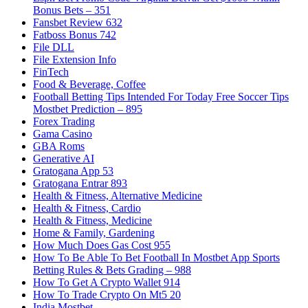
Bonus Bets – 351
Fansbet Review 632
Fatboss Bonus 742
File DLL
File Extension Info
FinTech
Food & Beverage, Coffee
Football Betting Tips Intended For Today Free Soccer Tips
Mostbet Prediction – 895
Forex Trading
Gama Casino
GBA Roms
Generative AI
Gratogana App 53
Gratogana Entrar 893
Health & Fitness, Alternative Medicine
Health & Fitness, Cardio
Health & Fitness, Medicine
Home & Family, Gardening
How Much Does Gas Cost 955
How To Be Able To Bet Football In Mostbet App Sports
Betting Rules & Bets Grading – 988
How To Get A Crypto Wallet 914
How To Trade Crypto On Mt5 20
India Mostbet