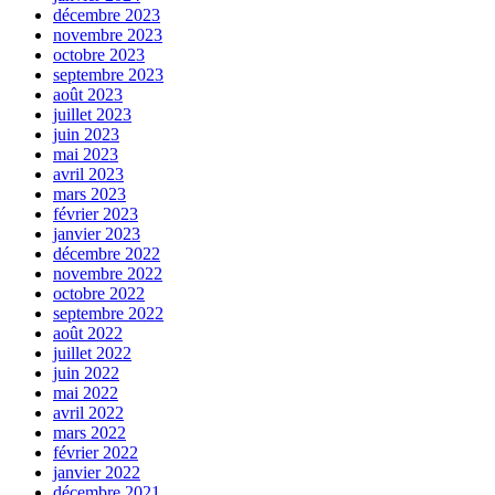
décembre 2023
novembre 2023
octobre 2023
septembre 2023
août 2023
juillet 2023
juin 2023
mai 2023
avril 2023
mars 2023
février 2023
janvier 2023
décembre 2022
novembre 2022
octobre 2022
septembre 2022
août 2022
juillet 2022
juin 2022
mai 2022
avril 2022
mars 2022
février 2022
janvier 2022
décembre 2021