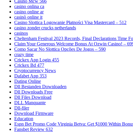
Casino Mcw 566
casino onlina ca
casino online ar
casinò online it
Casino Slottica Logowanie Płatności Visa Mastercard – 512
casino zonder crucks netherlands
casinos
Cheltenham Festival 2023 Records, Final Declarations Time 
Claim Your Generous Welcome Bonus At Ozwin Casino! – 69
Como Sacar No Slottica Opções De Jogos – 590
crazy time
Crickex App Login 455
Crickex Bd 477
Cryptocurrency News
Dafabet App 353
Dating Online
Dll Bestanden Downloaden
Dll Downloads Free
Dll Files Download
DLL Manquante
Dll-filer
Download Firmware
Education
Espn Bet Promo Code Virginia Betva: Get $1000 Within Bonu
Fansbet Review 632