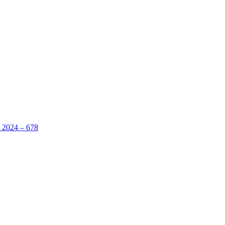
 2024 – 678