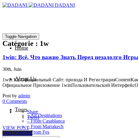
DADANI
Toggle Navigation
Catégorie :
1w
Home
1win: Всё, Что важно Знать Перед незадолго Игр
30th, Juin
About Us
1win Kz Официальный Сайт: прохода И РегистрацияContentКа
Официальное Приложение 1winПользовательский Интерфей
Post by
admin
0 Comments
Tours
Share
– All Destinations
Tweet
– From Casablanca
– From Marrakech
VIEW POST
– From Fes
LOAD MORE