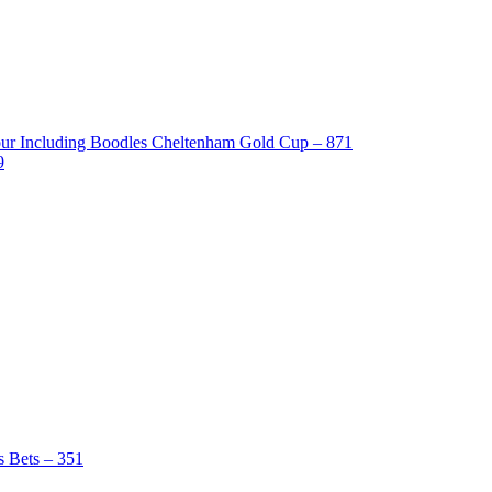
Four Including Boodles Cheltenham Gold Cup – 871
9
s Bets – 351