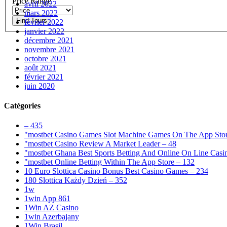
Price Range
avril 2022
mars 2022
Find Tours
février 2022
janvier 2022
décembre 2021
novembre 2021
octobre 2021
août 2021
février 2021
juin 2020
Catégories
– 435
"‎mostbet Casino Games Slot Machine Games On The App Stor
"mostbet Casino Review A Market Leader – 48
"mostbet Ghana Best Sports Betting And Online On Line Casi
"‎mostbet Online Betting Within The App Store – 132
10 Euro Slottica Casino Bonus Best Casino Games – 234
180 Slottica Każdy Dzień – 352
1w
1win App 861
1Win AZ Casino
1win Azerbajany
1Win Brasil