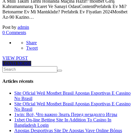
A Milli Takım Tarihi Hollanda Maçına Hazır!"mostbet Giriş
Kahramanmaraş Ticaret Ve Sanayi OdasıContentPrefabrik Ev Mi?
Betonarme Ev Mi Mantıklıdır? Prefabrik Ev Fiyatları 2024Mostbet
Az-90 Kazino…
Post by
admin
0 Comments
Share
Tweet
VIEW POST
LOAD MORE
Articles récents
Site Oficial Weil Mostbet Brasil Apostas Esportivas E Cassino
No Brasil
Site Oficial Weil Mostbet Brasil Apostas Esportivas E Cassino
No Brasil
1win: Всё, Что важно Знать Перед незадолго Игры
1xbet On-line Betting Site In Addition To Casino In
Bangladesh Login
Apostas Desportivas Site De Apostas Vave Online Bónus