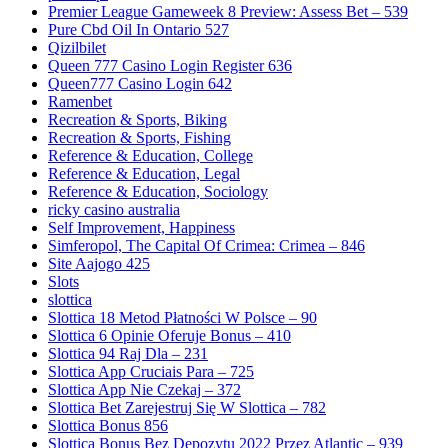
Premier League Gameweek 8 Preview: Assess Bet – 539
Pure Cbd Oil In Ontario 527
Qizilbilet
Queen 777 Casino Login Register 636
Queen777 Casino Login 642
Ramenbet
Recreation & Sports, Biking
Recreation & Sports, Fishing
Reference & Education, College
Reference & Education, Legal
Reference & Education, Sociology
ricky casino australia
Self Improvement, Happiness
Simferopol, The Capital Of Crimea: Crimea – 846
Site Aajogo 425
Slots
slottica
Slottica 18 Metod Płatności W Polsce – 90
Slottica 6 Opinie Oferuje Bonus – 410
Slottica 94 Raj Dla – 231
Slottica App Cruciais Para – 725
Slottica App Nie Czekaj – 372
Slottica Bet Zarejestruj Się W Slottica – 782
Slottica Bonus 856
Slottica Bonus Bez Depozytu 2022 Przez Atlantic – 939