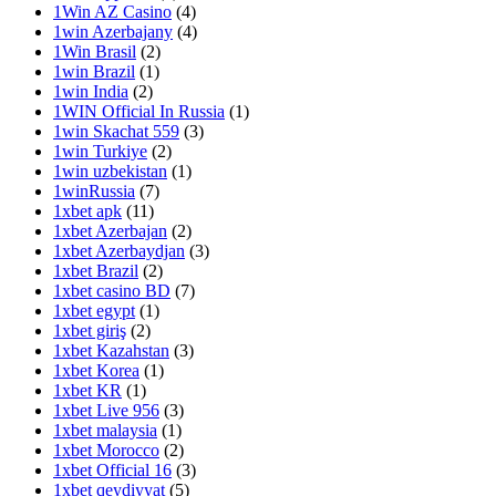
1Win AZ Casino
(4)
1win Azerbajany
(4)
1Win Brasil
(2)
1win Brazil
(1)
1win India
(2)
1WIN Official In Russia
(1)
1win Skachat 559
(3)
1win Turkiye
(2)
1win uzbekistan
(1)
1winRussia
(7)
1xbet apk
(11)
1xbet Azerbajan
(2)
1xbet Azerbaydjan
(3)
1xbet Brazil
(2)
1xbet casino BD
(7)
1xbet egypt
(1)
1xbet giriş
(2)
1xbet Kazahstan
(3)
1xbet Korea
(1)
1xbet KR
(1)
1xbet Live 956
(3)
1xbet malaysia
(1)
1xbet Morocco
(2)
1xbet Official 16
(3)
1xbet qeydiyyat
(5)