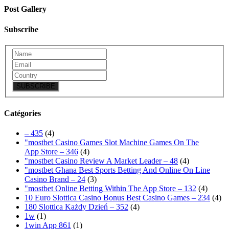
Post Gallery
Subscribe
SUBSCRIBE
Catégories
– 435
(4)
"‎mostbet Casino Games Slot Machine Games On The
App Store – 346
(4)
"mostbet Casino Review A Market Leader – 48
(4)
"mostbet Ghana Best Sports Betting And Online On Line
Casino Brand – 24
(3)
"‎mostbet Online Betting Within The App Store – 132
(4)
10 Euro Slottica Casino Bonus Best Casino Games – 234
(4)
180 Slottica Każdy Dzień – 352
(4)
1w
(1)
1win App 861
(1)