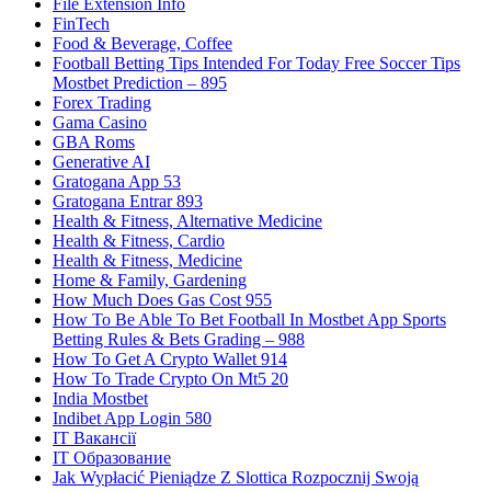
File Extension Info
FinTech
Food & Beverage, Coffee
Football Betting Tips Intended For Today Free Soccer Tips
Mostbet Prediction – 895
Forex Trading
Gama Casino
GBA Roms
Generative AI
Gratogana App 53
Gratogana Entrar 893
Health & Fitness, Alternative Medicine
Health & Fitness, Cardio
Health & Fitness, Medicine
Home & Family, Gardening
How Much Does Gas Cost 955
How To Be Able To Bet Football In Mostbet App Sports
Betting Rules & Bets Grading – 988
How To Get A Crypto Wallet 914
How To Trade Crypto On Mt5 20
India Mostbet
Indibet App Login 580
IT Вакансії
IT Образование
Jak Wypłacić Pieniądze Z Slottica Rozpocznij Swoją