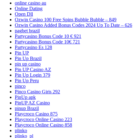
online casino au
Online Dating
Open Dll
Ozwin Casino 100 Free Spins Bubble Bubble – 849
Ozwin Casino Added Bonus Codes 2024 Up To Date – 626
pagbet brazil
Partycasino Bonus Code 10 € 921
Partycasino Bonus Code 10€ 721
Partycasino Es 128
Pin UP
Pin Up Brazil
pin up casino
Pin UP Casino AZ
Pin Up Login 379
Pin Up Peru
pinco
Pinco Casino Giris 292
PinUp apk
PinUP AZ Casino
pinup Brazil
Playcroco Casino 875
Playcroco Online Casino 223
Playcroco Online Casino 858
plinko
plinko_pl