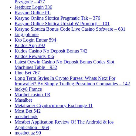
Przygodę – 477
Jeetbuzz Login 336
Kasyno Online PL
Kasyno Online Slottica Pragmatic Tak – 376
Kasyno Online Slottica Udział W Promocji – 101
Kasyno Slottica Bonus Code Live Casino Software – 631
king johnnie
Kto Login Entrar 594
Kudos App 392
Kudos Casino No Deposit Bonus 742
Kudos Rewards 356
Latest Ozwin Casino No Deposit Bonus Codes Slot
Machines Table – 932
Line Bet 767
Long Term Styles In Crypto Purses: Whats Next For
Ironwallet? By Simply Trading Possuindo Companies – 142
lucky8 France
Maribet casino TR
Masalbet
Metatrader Cryptocurrency Exchange 11
Most Bet 542
mostbet apk
Mostbet Application Review Of The Android & Ios
Application – 969
mostbet az 90