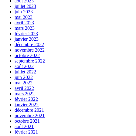
août 2023
juillet 2023
juin 2023
mai 2023
avril 2023
mars 2023
février 2023
janvier 2023
décembre 2022
novembre 2022
octobre 2022
septembre 2022
août 2022
juillet 2022
juin 2022
mai 2022
avril 2022
mars 2022
février 2022
janvier 2022
décembre 2021
novembre 2021
octobre 2021
août 2021
février 2021