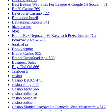
Best Betting Web Sites For League A Couple Of Soccer – 51
Bet20 Casino 769
Betesporte Cassino 122
Betmotion brazil
Betnacional Aposta 841
bizzo casino
blog
Bonus Bez Depozytu W Kasynach Przez Internet Dla
Polaków 2024 – 678
book of ra
Bookkeeping
Brabet Casino 855
Brabet Download Apk 500
Business, Sales
Buy Cbd Oil 866
casibom tr
casino
Casino Bet365 471
casino en ligne fr
Casino Mcw 566
casino onlina ca
casino online ar
casinò online it
Casino Slottica Logowanie Płatności Visa Mastercard – 512