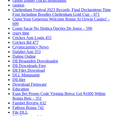
casino zonder crucks netherlands
casinos
Cheltenham Festival 2023 Records, Final Declarations Time
Four Including Boodles Cheltenham Gold Cup – 871
Claim Your Generous Welcome Bonus At Ozwin Casino! –
699
Como Sacar No Slottica Opções De Jogos – 590
crazy time
Crickex App Login 455
Crickex Bd 477
Cryptocurrency News
Dafabet App 353
Dating Online
Dll Bestanden Downloaden
Dll Downloads Free
Dll Files Download
DLL Manquante
Dll-filer
Download Firmware
Education
Espn Bet Promo Code Virginia Betva: Get $1000 Within
Bonus Bets – 351
Fansbet Review 632
Fatboss Bonus 742
File DLL