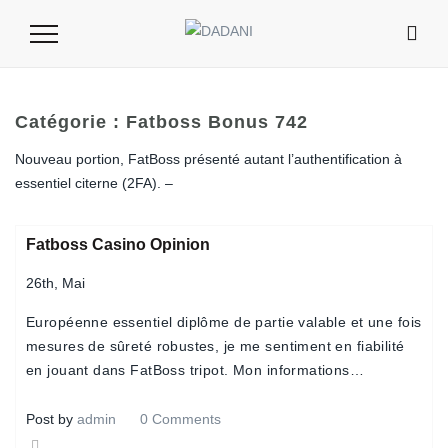
Toggle
Navigation
Catégorie :
Fatboss Bonus 742
Nouveau portion, FatBoss présenté autant l’authentification à
essentiel citerne (2FA). –
Fatboss Casino Opinion
26th, Mai
Européenne essentiel diplôme de partie valable et une fois
mesures de sûreté robustes, je me sentiment en fiabilité
en jouant dans FatBoss tripot. Mon informations…
Post by
admin
0 Comments