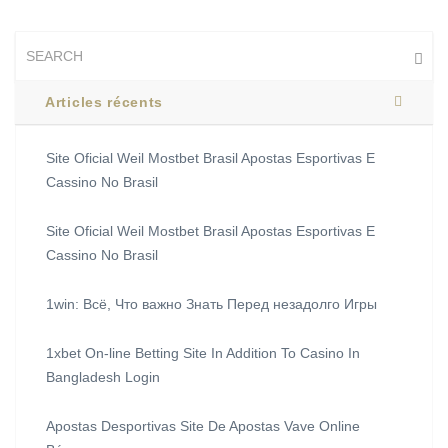
Articles récents
Site Oficial Weil Mostbet Brasil Apostas Esportivas E
Cassino No Brasil
Site Oficial Weil Mostbet Brasil Apostas Esportivas E
Cassino No Brasil
1win: Всё, Что важно Знать Перед незадолго Игры
1xbet On-line Betting Site In Addition To Casino In
Bangladesh Login
Apostas Desportivas Site De Apostas Vave Online