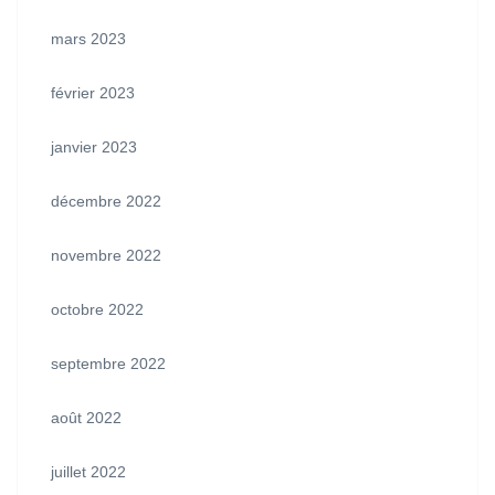
mars 2023
février 2023
janvier 2023
décembre 2022
novembre 2022
octobre 2022
septembre 2022
août 2022
juillet 2022