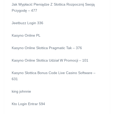
Jak Wypłacić Pieniądze Z Slottica Rozpocznij Swoją
Przygodę – 477
Jeetbuzz Login 336
Kasyno Online PL
Kasyno Online Slottica Pragmatic Tak – 376
Kasyno Online Slottica Udział W Promocji – 101
Kasyno Slottica Bonus Code Live Casino Software –
631
king johnnie
Kto Login Entrar 594