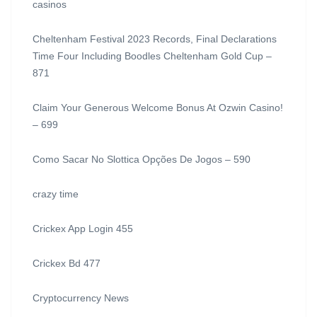
casinos
Cheltenham Festival 2023 Records, Final Declarations
Time Four Including Boodles Cheltenham Gold Cup –
871
Claim Your Generous Welcome Bonus At Ozwin Casino!
– 699
Como Sacar No Slottica Opções De Jogos – 590
crazy time
Crickex App Login 455
Crickex Bd 477
Cryptocurrency News