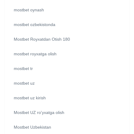
mostbet oynash
mostbet ozbekistonda
Mostbet Royxatdan Otish 180
mostbet royxatga olish
mostbet tr
mostbet uz
mostbet uz kirish
Mostbet UZ ro'yxatga olish
Mostbet Uzbekistan