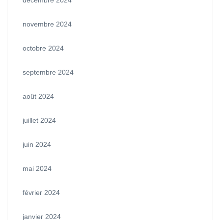
novembre 2024
octobre 2024
septembre 2024
août 2024
juillet 2024
juin 2024
mai 2024
février 2024
janvier 2024