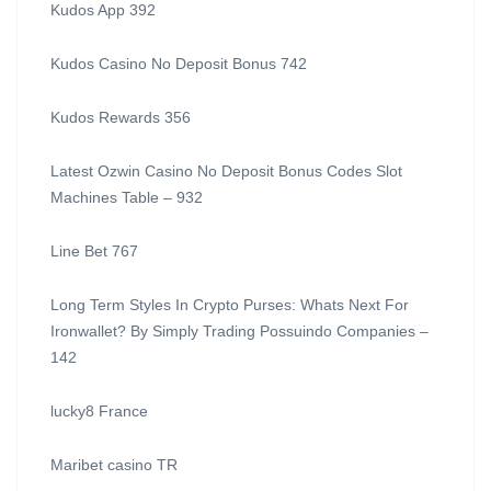
Kudos App 392
Kudos Casino No Deposit Bonus 742
Kudos Rewards 356
Latest Ozwin Casino No Deposit Bonus Codes Slot
Machines Table – 932
Line Bet 767
Long Term Styles In Crypto Purses: Whats Next For
Ironwallet? By Simply Trading Possuindo Companies –
142
lucky8 France
Maribet casino TR