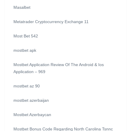
Masalbet
Metatrader Cryptocurrency Exchange 11
Most Bet 542
mostbet apk
Mostbet Application Review Of The Android & Ios
Application – 969
mostbet az 90
mostbet azerbaijan
Mostbet Azerbaycan
Mostbet Bonus Code Regarding North Carolina Tsnnc