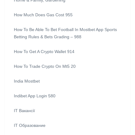
How Much Does Gas Cost 955
How To Be Able To Bet Football In Mostbet App Sports
Betting Rules & Bets Grading – 988
How To Get A Crypto Wallet 914
How To Trade Crypto On Mt5 20
India Mostbet
Indibet App Login 580
IT Вакансії
IT Образование