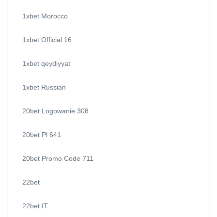
1xbet Morocco
1xbet Official 16
1xbet qeydiyyat
1xbet Russian
20bet Logowanie 308
20bet Pl 641
20bet Promo Code 711
22bet
22bet IT