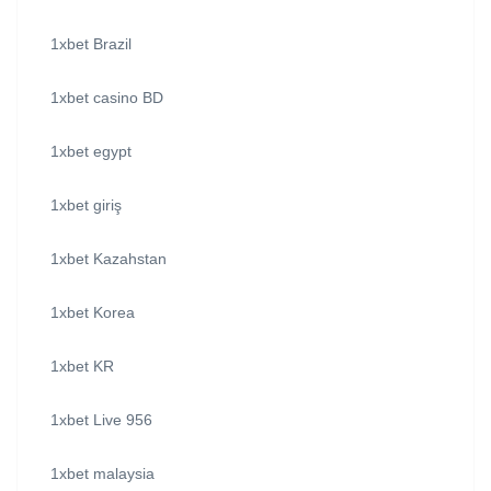
1xbet Brazil
1xbet casino BD
1xbet egypt
1xbet giriş
1xbet Kazahstan
1xbet Korea
1xbet KR
1xbet Live 956
1xbet malaysia