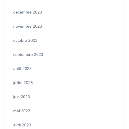
décembre 2023
novembre 2023
octobre 2023
septembre 2023
août 2023
juillet 2023
juin 2023
mai 2023
avril 2023