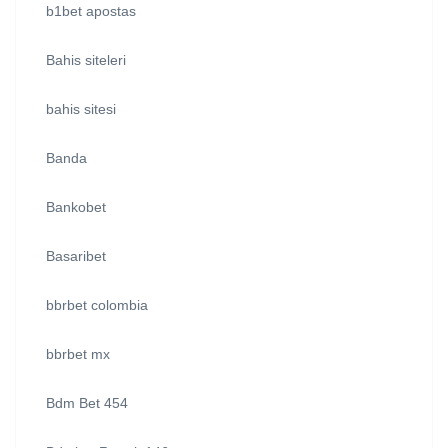
b1bet apostas
Bahis siteleri
bahis sitesi
Banda
Bankobet
Basaribet
bbrbet colombia
bbrbet mx
Bdm Bet 454