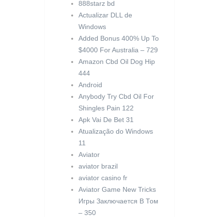
888starz bd
Actualizar DLL de
Windows
Added Bonus 400% Up To
$4000 For Australia – 729
Amazon Cbd Oil Dog Hip
444
Android
Anybody Try Cbd Oil For
Shingles Pain 122
Apk Vai De Bet 31
Atualização do Windows
11
Aviator
aviator brazil
aviator casino fr
Aviator Game New Tricks
Игры Заключается В Том
– 350