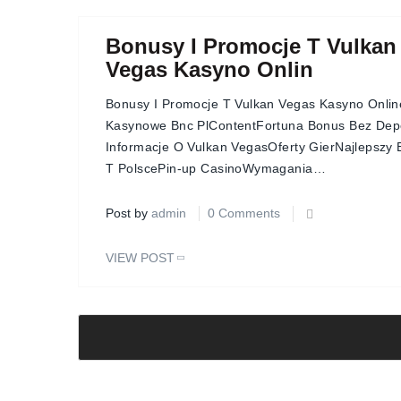
Bonusy I Promocje T Vulkan
Vegas Kasyno Onlin
Bonusy I Promocje T Vulkan Vegas Kasyno Onli
Kasynowe Bnc PlContentFortuna Bonus Bez De
Informacje O Vulkan VegasOferty GierNajlepszy
T PolscePin-up CasinoWymagania…
Post by
admin
0 Comments
VIEW POST