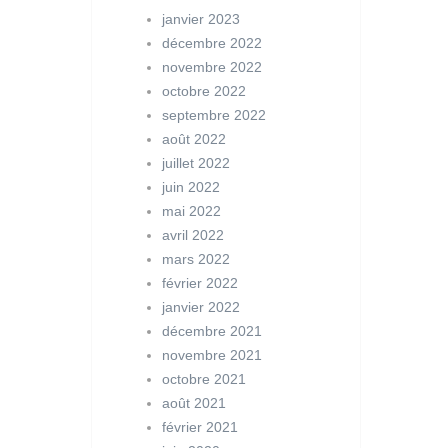
janvier 2023
décembre 2022
novembre 2022
octobre 2022
septembre 2022
août 2022
juillet 2022
juin 2022
mai 2022
avril 2022
mars 2022
février 2022
janvier 2022
décembre 2021
novembre 2021
octobre 2021
août 2021
février 2021