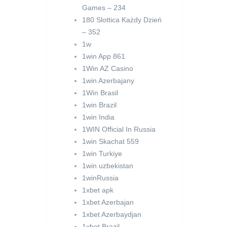
Games – 234
180 Slottica Każdy Dzień
– 352
1w
1win App 861
1Win AZ Casino
1win Azerbajany
1Win Brasil
1win Brazil
1win India
1WIN Official In Russia
1win Skachat 559
1win Turkiye
1win uzbekistan
1winRussia
1xbet apk
1xbet Azerbajan
1xbet Azerbaydjan
1xbet Brazil