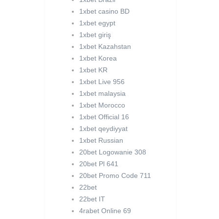
1xbet casino BD
1xbet egypt
1xbet giriş
1xbet Kazahstan
1xbet Korea
1xbet KR
1xbet Live 956
1xbet malaysia
1xbet Morocco
1xbet Official 16
1xbet qeydiyyat
1xbet Russian
20bet Logowanie 308
20bet Pl 641
20bet Promo Code 711
22bet
22bet IT
4rabet Online 69