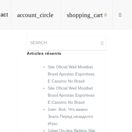
account_circle
shopping_cart
act
0
Articles récents
Site Oficial Weil Mostbet
Brasil Apostas Esportivas
E Cassino No Brasil
Site Oficial Weil Mostbet
Brasil Apostas Esportivas
E Cassino No Brasil
1win: Всё, Что важно
Знать Перед незадолго
Игры
1xbet On-line Betting Site