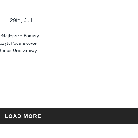
29th, Juil
neNajlepsze Bonusy
pozytuPodstawowe
 Bonus Urodzinowy
LOAD MORE