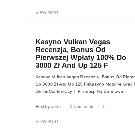
VIEW POST
Kasyno Vulkan Vegas
Recenzja, Bonus Od
Pierwszej Wpłaty 100% Do
3000 Zł And Up 125 F
Kasyno Vulkan Vegas Recenzja, Bonus Od Pierw
Do 3000 Zł And Up 125 FsKasyno Mobilne Grać
OnlineContentCzy T Promocji Na Darmowe…
Post by
admin
0 Comments
VIEW POST