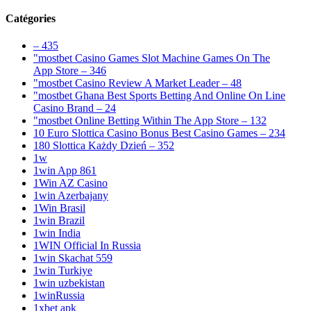
Catégories
– 435
"‎mostbet Casino Games Slot Machine Games On The
App Store – 346
"mostbet Casino Review A Market Leader – 48
"mostbet Ghana Best Sports Betting And Online On Line
Casino Brand – 24
"‎mostbet Online Betting Within The App Store – 132
10 Euro Slottica Casino Bonus Best Casino Games – 234
180 Slottica Każdy Dzień – 352
1w
1win App 861
1Win AZ Casino
1win Azerbajany
1Win Brasil
1win Brazil
1win India
1WIN Official In Russia
1win Skachat 559
1win Turkiye
1win uzbekistan
1winRussia
1xbet apk