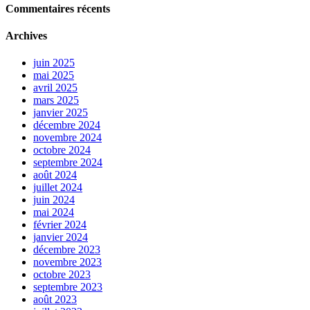
Commentaires récents
Archives
juin 2025
mai 2025
avril 2025
mars 2025
janvier 2025
décembre 2024
novembre 2024
octobre 2024
septembre 2024
août 2024
juillet 2024
juin 2024
mai 2024
février 2024
janvier 2024
décembre 2023
novembre 2023
octobre 2023
septembre 2023
août 2023