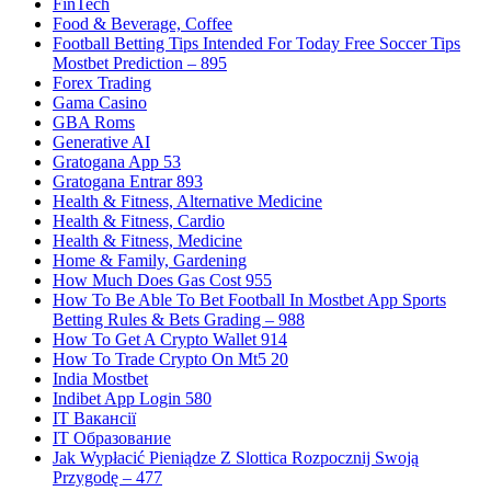
FinTech
Food & Beverage, Coffee
Football Betting Tips Intended For Today Free Soccer Tips
Mostbet Prediction – 895
Forex Trading
Gama Casino
GBA Roms
Generative AI
Gratogana App 53
Gratogana Entrar 893
Health & Fitness, Alternative Medicine
Health & Fitness, Cardio
Health & Fitness, Medicine
Home & Family, Gardening
How Much Does Gas Cost 955
How To Be Able To Bet Football In Mostbet App Sports
Betting Rules & Bets Grading – 988
How To Get A Crypto Wallet 914
How To Trade Crypto On Mt5 20
India Mostbet
Indibet App Login 580
IT Вакансії
IT Образование
Jak Wypłacić Pieniądze Z Slottica Rozpocznij Swoją
Przygodę – 477