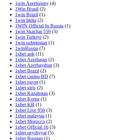
1win Azerbajany
(4)
1Win Brasil
(2)
1win Brazil
(1)
1win India
(2)
1WIN Official In Russia
(1)
1win Skachat 559
(3)
1win Turkiye
(2)
1win uzbekistan
(1)
1winRussia
(7)
1xbet apk
(11)
1xbet Azerbajan
(2)
1xbet Azerbaydjan
(3)
1xbet Brazil
(2)
1xbet casino BD
(7)
1xbet egypt
(1)
1xbet giriş
(2)
1xbet Kazahstan
(3)
1xbet Korea
(1)
1xbet KR
(1)
1xbet Live 956
(3)
1xbet malaysia
(1)
1xbet Morocco
(2)
1xbet Official 16
(3)
1xbet qeydiyyat
(5)
1xbet Russian
(1)