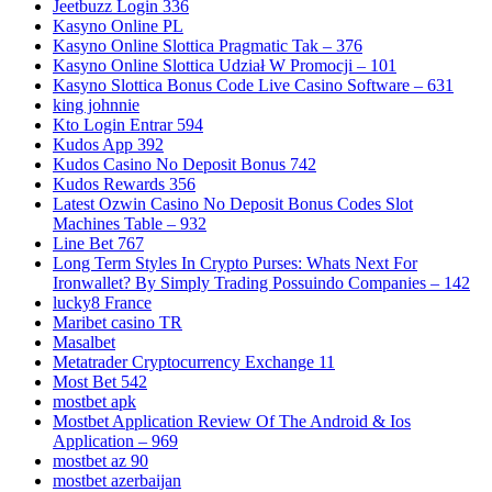
Jeetbuzz Login 336
Kasyno Online PL
Kasyno Online Slottica Pragmatic Tak – 376
Kasyno Online Slottica Udział W Promocji – 101
Kasyno Slottica Bonus Code Live Casino Software – 631
king johnnie
Kto Login Entrar 594
Kudos App 392
Kudos Casino No Deposit Bonus 742
Kudos Rewards 356
Latest Ozwin Casino No Deposit Bonus Codes Slot
Machines Table – 932
Line Bet 767
Long Term Styles In Crypto Purses: Whats Next For
Ironwallet? By Simply Trading Possuindo Companies – 142
lucky8 France
Maribet casino TR
Masalbet
Metatrader Cryptocurrency Exchange 11
Most Bet 542
mostbet apk
Mostbet Application Review Of The Android & Ios
Application – 969
mostbet az 90
mostbet azerbaijan