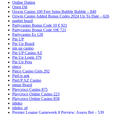
Online Dating
Open Dll
Ozwin Casino 100 Free Spins Bubble Bubble – 849
Ozwin Casino Added Bonus Codes 2024 Up To Date – 626
pagbet brazil
Partycasino Bonus Code 10 € 921
Partycasino Bonus Code 10€ 721
Partycasino Es 128
Pin UP
Pin Up Brazil
pin up casino
Pin UP Casino AZ
Pin Up Login 379
Pin Up Peru
pinco
Pinco Casino Giris 292
PinUp apk
PinUP AZ Casino
pinup Brazil
Playcroco Casino 875
Playcroco Online Casino 223
Playcroco Online Casino 858
plinko
plinko_pl
Premier League Gameweek 8 Preview: Assess Bet – 539