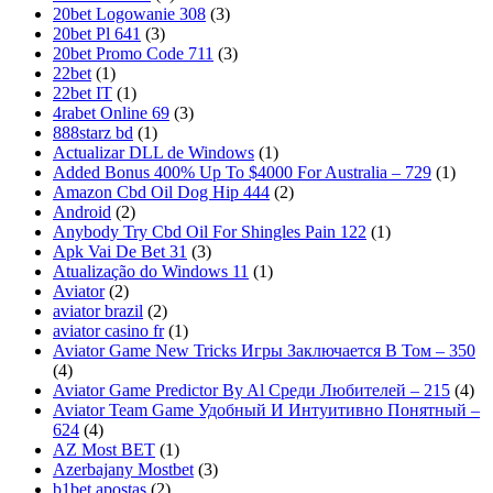
20bet Logowanie 308
(3)
20bet Pl 641
(3)
20bet Promo Code 711
(3)
22bet
(1)
22bet IT
(1)
4rabet Online 69
(3)
888starz bd
(1)
Actualizar DLL de Windows
(1)
Added Bonus 400% Up To $4000 For Australia – 729
(1)
Amazon Cbd Oil Dog Hip 444
(2)
Android
(2)
Anybody Try Cbd Oil For Shingles Pain 122
(1)
Apk Vai De Bet 31
(3)
Atualização do Windows 11
(1)
Aviator
(2)
aviator brazil
(2)
aviator casino fr
(1)
Aviator Game New Tricks Игры Заключается В Том – 350
(4)
Aviator Game Predictor By Al Среди Любителей – 215
(4)
Aviator Team Game Удобный И Интуитивно Понятный –
624
(4)
AZ Most BET
(1)
Azerbajany Mostbet
(3)
b1bet apostas
(2)