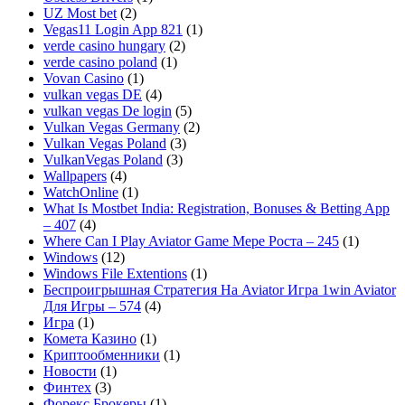
UZ Most bet
(2)
Vegas11 Login App 821
(1)
verde casino hungary
(2)
verde casino poland
(1)
Vovan Casino
(1)
vulkan vegas DE
(4)
vulkan vegas De login
(5)
Vulkan Vegas Germany
(2)
Vulkan Vegas Poland
(3)
VulkanVegas Poland
(3)
Wallpapers
(4)
WatchOnline
(1)
What Is Mostbet India: Registration, Bonuses & Betting App
– 407
(4)
Where Can I Play Aviator Game Мере Роста – 245
(1)
Windows
(12)
Windows File Extentions
(1)
Беспроигрышная Стратегия На Aviator Игра 1win Aviator
Для Игры – 574
(4)
Игра
(1)
Комета Казино
(1)
Криптообменники
(1)
Новости
(1)
Финтех
(3)
Форекс Брокеры
(1)