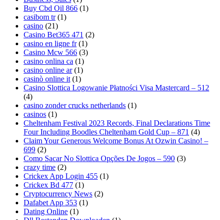
Buy Cbd Oil 866
(1)
casibom tr
(1)
casino
(21)
Casino Bet365 471
(2)
casino en ligne fr
(1)
Casino Mcw 566
(3)
casino onlina ca
(1)
casino online ar
(1)
casinò online it
(1)
Casino Slottica Logowanie Płatności Visa Mastercard – 512
(4)
casino zonder crucks netherlands
(1)
casinos
(1)
Cheltenham Festival 2023 Records, Final Declarations Time
Four Including Boodles Cheltenham Gold Cup – 871
(4)
Claim Your Generous Welcome Bonus At Ozwin Casino! –
699
(2)
Como Sacar No Slottica Opções De Jogos – 590
(3)
crazy time
(2)
Crickex App Login 455
(1)
Crickex Bd 477
(1)
Cryptocurrency News
(2)
Dafabet App 353
(1)
Dating Online
(1)