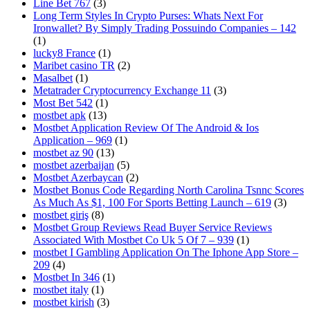
Line Bet 767
(3)
Long Term Styles In Crypto Purses: Whats Next For
Ironwallet? By Simply Trading Possuindo Companies – 142
(1)
lucky8 France
(1)
Maribet casino TR
(2)
Masalbet
(1)
Metatrader Cryptocurrency Exchange 11
(3)
Most Bet 542
(1)
mostbet apk
(13)
Mostbet Application Review Of The Android & Ios
Application – 969
(1)
mostbet az 90
(13)
mostbet azerbaijan
(5)
Mostbet Azerbaycan
(2)
Mostbet Bonus Code Regarding North Carolina Tsnnc Scores
As Much As $1, 100 For Sports Betting Launch – 619
(3)
mostbet giriş
(8)
Mostbet Group Reviews Read Buyer Service Reviews
Associated With Mostbet Co Uk 5 Of 7 – 939
(1)
‎mostbet I Gambling Application On The Iphone App Store –
209
(4)
Mostbet In 346
(1)
mostbet italy
(1)
mostbet kirish
(3)