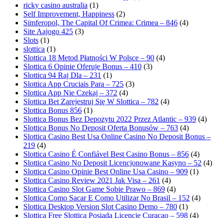
ricky casino australia
(1)
Self Improvement, Happiness
(2)
Simferopol, The Capital Of Crimea: Crimea – 846
(4)
Site Aajogo 425
(3)
Slots
(1)
slottica
(1)
Slottica 18 Metod Płatności W Polsce – 90
(4)
Slottica 6 Opinie Oferuje Bonus – 410
(3)
Slottica 94 Raj Dla – 231
(1)
Slottica App Cruciais Para – 725
(3)
Slottica App Nie Czekaj – 372
(4)
Slottica Bet Zarejestruj Się W Slottica – 782
(4)
Slottica Bonus 856
(1)
Slottica Bonus Bez Depozytu 2022 Przez Atlantic – 939
(4)
Slottica Bonus No Deposit Oferta Bonusów – 763
(4)
Slottica Casino Best Usa Online Casino No Deposit Bonus –
219
(4)
Slottica Casino É Confiável Best Casino Bonus – 856
(4)
Slottica Casino No Deposit Licencjonowane Kasyno – 52
(4)
Slottica Casino Opinie Best Online Usa Casino – 909
(1)
Slottica Casino Review 2021 Jak Visa – 261
(4)
Slottica Casino Slot Game Sobie Prawo – 869
(4)
Slottica Como Sacar E Como Utilizar No Brasil – 152
(4)
Slottica Desktop Version Slot Casino Demo – 780
(1)
Slottica Free Slottica Posiada Licencję Curacao – 598
(4)