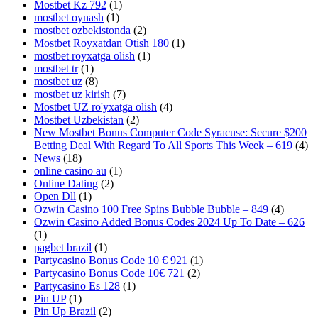
Mostbet Kz 792
(1)
mostbet oynash
(1)
mostbet ozbekistonda
(2)
Mostbet Royxatdan Otish 180
(1)
mostbet royxatga olish
(1)
mostbet tr
(1)
mostbet uz
(8)
mostbet uz kirish
(7)
Mostbet UZ ro'yxatga olish
(4)
Mostbet Uzbekistan
(2)
New Mostbet Bonus Computer Code Syracuse: Secure $200
Betting Deal With Regard To All Sports This Week – 619
(4)
News
(18)
online casino au
(1)
Online Dating
(2)
Open Dll
(1)
Ozwin Casino 100 Free Spins Bubble Bubble – 849
(4)
Ozwin Casino Added Bonus Codes 2024 Up To Date – 626
(1)
pagbet brazil
(1)
Partycasino Bonus Code 10 € 921
(1)
Partycasino Bonus Code 10€ 721
(2)
Partycasino Es 128
(1)
Pin UP
(1)
Pin Up Brazil
(2)