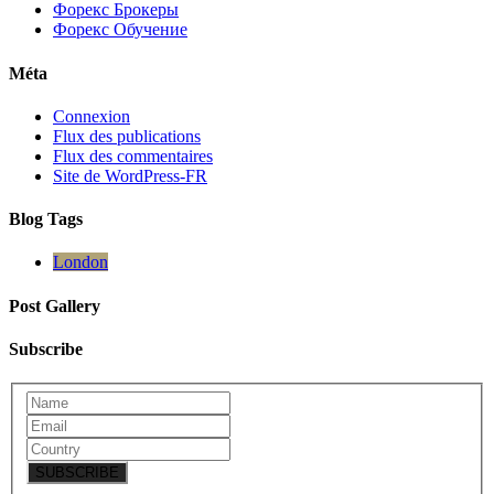
Форекс Брокеры
Форекс Обучение
Méta
Connexion
Flux des publications
Flux des commentaires
Site de WordPress-FR
Blog Tags
London
Post Gallery
Subscribe
SUBSCRIBE