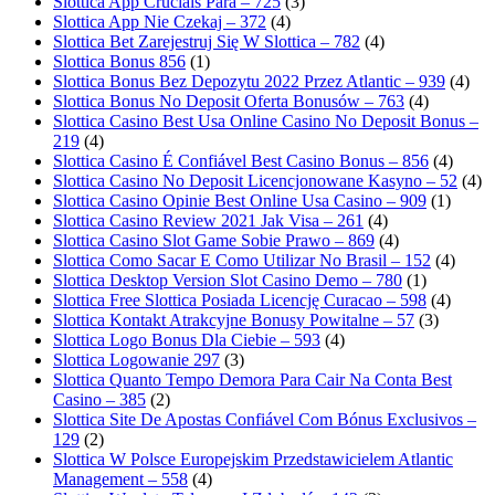
Slottica App Cruciais Para – 725
(3)
Slottica App Nie Czekaj – 372
(4)
Slottica Bet Zarejestruj Się W Slottica – 782
(4)
Slottica Bonus 856
(1)
Slottica Bonus Bez Depozytu 2022 Przez Atlantic – 939
(4)
Slottica Bonus No Deposit Oferta Bonusów – 763
(4)
Slottica Casino Best Usa Online Casino No Deposit Bonus –
219
(4)
Slottica Casino É Confiável Best Casino Bonus – 856
(4)
Slottica Casino No Deposit Licencjonowane Kasyno – 52
(4)
Slottica Casino Opinie Best Online Usa Casino – 909
(1)
Slottica Casino Review 2021 Jak Visa – 261
(4)
Slottica Casino Slot Game Sobie Prawo – 869
(4)
Slottica Como Sacar E Como Utilizar No Brasil – 152
(4)
Slottica Desktop Version Slot Casino Demo – 780
(1)
Slottica Free Slottica Posiada Licencję Curacao – 598
(4)
Slottica Kontakt Atrakcyjne Bonusy Powitalne – 57
(3)
Slottica Logo Bonus Dla Ciebie – 593
(4)
Slottica Logowanie 297
(3)
Slottica Quanto Tempo Demora Para Cair Na Conta Best
Casino – 385
(2)
Slottica Site De Apostas Confiável Com Bónus Exclusivos –
129
(2)
Slottica W Polsce Europejskim Przedstawicielem Atlantic
Management – 558
(4)