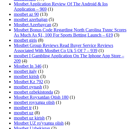
Mostbet Application Review Of The Android & Ios
Application – 969
(1)
mostbet az 90
(13)
mostbet azerbaijan
(5)
Mostbet Azerbaycan
(2)
Mostbet Bonus Code Regarding North Carolina Tsnnc Scores
As Much As $1, 100 For Sports Betting Launch – 619
(3)
mostbet giriş
(8)
Mostbet Group Reviews Read Buyer Service Reviews
Associated With Mostbet Co Uk 5 Of 7 – 939
(1)
‎mostbet I Gambling Application On The Iphone App Store –
209
(4)
Mostbet In 346
(1)
mostbet italy
(1)
mostbet kirish
(3)
Mostbet Kz 792
(1)
mostbet oynash
(1)
mostbet ozbekistonda
(2)
Mostbet Royxatdan Otish 180
(1)
mostbet royxatga olish
(1)
mostbet tr
(1)
mostbet uz
(8)
mostbet uz kirish
(7)
Mostbet UZ ro'yxatga olish
(4)
Mostbet Uzbekistan
(2)