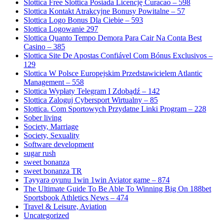
Slottica Free Slottica Posiada Licencję Curacao – 598
Slottica Kontakt Atrakcyjne Bonusy Powitalne – 57
Slottica Logo Bonus Dla Ciebie – 593
Slottica Logowanie 297
Slottica Quanto Tempo Demora Para Cair Na Conta Best
Casino – 385
Slottica Site De Apostas Confiável Com Bónus Exclusivos –
129
Slottica W Polsce Europejskim Przedstawicielem Atlantic
Management – 558
Slottica Wypłaty Telegram I Zdobądź – 142
Slottica Zaloguj Cybersport Wirtualny – 85
Slottica. Com Sportowych Przydatne Linki Program – 228
Sober living
Society, Marriage
Society, Sexuality
Software development
sugar rush
sweet bonanza
sweet bonanza TR
Təyyarə oyunu 1win 1win Aviator game – 874
The Ultimate Guide To Be Able To Winning Big On 188bet
Sportsbook Athletics News – 474
Travel & Leisure, Aviation
Uncategorized