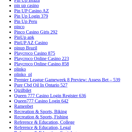
Pin Up Brazil
pin up casino
Pin UP Casino AZ
Pin Up Login 379
Pin Up Peru
pinco
Pinco Casino Giris 292
PinUp apk
PinUP AZ Casino
pinup Brazil
Playcroco Casino 875
Playcroco Online Casino 223
Playcroco Online Casino 858
plinko
plinko_pl
Premier League Gameweek 8 Preview: Assess Bet – 539
Pure Cbd Oil In Ontario 527
Qizilbilet
Queen 777 Casino Login Register 636
Queen777 Casino Login 642
Ramenbet
Recreation & Sports, Biking
Recreation & Sports, Fishing
Reference & Education, College
Reference & Education, Legal