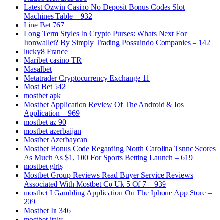
Latest Ozwin Casino No Deposit Bonus Codes Slot
Machines Table – 932
Line Bet 767
Long Term Styles In Crypto Purses: Whats Next For
Ironwallet? By Simply Trading Possuindo Companies – 142
lucky8 France
Maribet casino TR
Masalbet
Metatrader Cryptocurrency Exchange 11
Most Bet 542
mostbet apk
Mostbet Application Review Of The Android & Ios
Application – 969
mostbet az 90
mostbet azerbaijan
Mostbet Azerbaycan
Mostbet Bonus Code Regarding North Carolina Tsnnc Scores
As Much As $1, 100 For Sports Betting Launch – 619
mostbet giriş
Mostbet Group Reviews Read Buyer Service Reviews
Associated With Mostbet Co Uk 5 Of 7 – 939
‎mostbet I Gambling Application On The Iphone App Store –
209
Mostbet In 346
mostbet italy