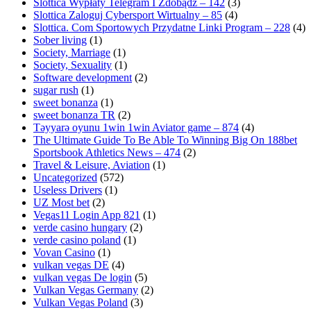
Slottica Wypłaty Telegram I Zdobądź – 142
(3)
Slottica Zaloguj Cybersport Wirtualny – 85
(4)
Slottica. Com Sportowych Przydatne Linki Program – 228
(4)
Sober living
(1)
Society, Marriage
(1)
Society, Sexuality
(1)
Software development
(2)
sugar rush
(1)
sweet bonanza
(1)
sweet bonanza TR
(2)
Təyyarə oyunu 1win 1win Aviator game – 874
(4)
The Ultimate Guide To Be Able To Winning Big On 188bet
Sportsbook Athletics News – 474
(2)
Travel & Leisure, Aviation
(1)
Uncategorized
(572)
Useless Drivers
(1)
UZ Most bet
(2)
Vegas11 Login App 821
(1)
verde casino hungary
(2)
verde casino poland
(1)
Vovan Casino
(1)
vulkan vegas DE
(4)
vulkan vegas De login
(5)
Vulkan Vegas Germany
(2)
Vulkan Vegas Poland
(3)