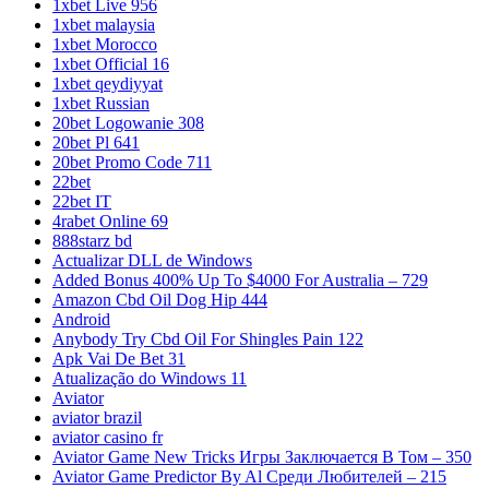
1xbet Live 956
1xbet malaysia
1xbet Morocco
1xbet Official 16
1xbet qeydiyyat
1xbet Russian
20bet Logowanie 308
20bet Pl 641
20bet Promo Code 711
22bet
22bet IT
4rabet Online 69
888starz bd
Actualizar DLL de Windows
Added Bonus 400% Up To $4000 For Australia – 729
Amazon Cbd Oil Dog Hip 444
Android
Anybody Try Cbd Oil For Shingles Pain 122
Apk Vai De Bet 31
Atualização do Windows 11
Aviator
aviator brazil
aviator casino fr
Aviator Game New Tricks Игры Заключается В Том – 350
Aviator Game Predictor By Al Среди Любителей – 215