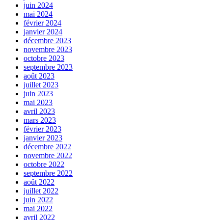
juin 2024
mai 2024
février 2024
janvier 2024
décembre 2023
novembre 2023
octobre 2023
septembre 2023
août 2023
juillet 2023
juin 2023
mai 2023
avril 2023
mars 2023
février 2023
janvier 2023
décembre 2022
novembre 2022
octobre 2022
septembre 2022
août 2022
juillet 2022
juin 2022
mai 2022
avril 2022