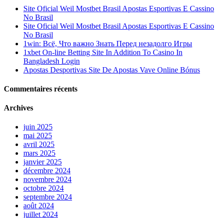
Site Oficial Weil Mostbet Brasil Apostas Esportivas E Cassino
No Brasil
Site Oficial Weil Mostbet Brasil Apostas Esportivas E Cassino
No Brasil
1win: Всё, Что важно Знать Перед незадолго Игры
1xbet On-line Betting Site In Addition To Casino In
Bangladesh Login
Apostas Desportivas Site De Apostas Vave Online Bónus
Commentaires récents
Archives
juin 2025
mai 2025
avril 2025
mars 2025
janvier 2025
décembre 2024
novembre 2024
octobre 2024
septembre 2024
août 2024
juillet 2024