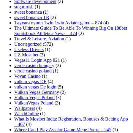
Software development
(2)
sugar rush
(1)
sweet bonanza
(1)
sweet bonanza TR
(2)
Təyyarə oyunu 1win 1win Aviator game – 874
(4)
The Ultimate Guide To Be Able To Winning Big On 188bet
Sportsbook Athletics News – 474
(2)
Travel & Leisure, Aviation
(1)
Uncategorized
(572)
Useless Drivers
(1)
UZ Most bet
(2)
Vegas11 Login App 821
(1)
verde casino hungary
(2)
verde casino poland
(1)
Vovan Casino
(1)
vulkan vegas DE
(4)
vulkan vegas De login
(5)
Vulkan Vegas Germany
(2)
Vulkan Vegas Poland
(3)
VulkanVegas Poland
(3)
Wallpapers
(4)
WatchOnline
(1)
What Is Mostbet India: Registration, Bonuses & Betting App
– 407
(4)
Where Can I Play Aviator Game Мере Роста – 245
(1)