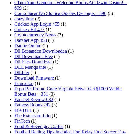
Claim Your Generous Welcome Bonus At Ozwin Casino! –
699
(2)
Como Sacar No Slottica Opções De Jogos – 590
(3)
crazy time
(2)
Crickex App Login 455
(1)
Crickex Bd 477
(1)
Cryptocurrency News
(2)
Dafabet App 353
(1)
Dating Online
(1)
Dll Bestanden Downloaden
(1)
Dll Downloads Free
(1)
Dll Files Download
(1)
DLL Manquante
(1)
Dll-filer
(1)
Download Firmware
(1)
Education
(1)
Espn Bet Promo Code Virginia Betva: Get $1000 Within
Bonus Bets – 351
(3)
Fansbet Review 632
(1)
Fatboss Bonus 742
(3)
File DLL
(1)
File Extension Info
(1)
FinTech
(1)
Food & Beverage, Coffee
(1)
Football Betting Tips Intended For Today Free Soccer Tips