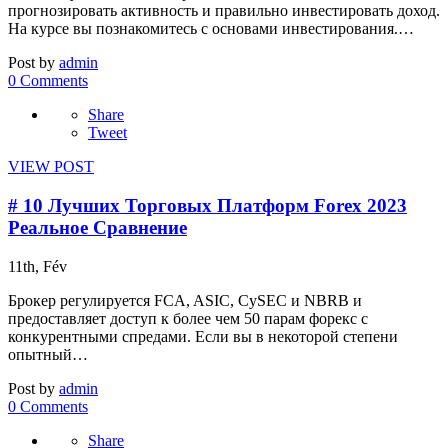
прогнозировать активность и правильно инвестировать доход.
На курсе вы познакомитесь с основами инвестирования.…
Post by
admin
0 Comments
Share
Tweet
VIEW POST
# 10 Лучших Торговых Платформ Forex 2023
Реальное Сравнение
11th, Fév
Брокер регулируется FCA, ASIC, CySEC и NBRB и
предоставляет доступ к более чем 50 парам форекс с
конкурентными спредами. Если вы в некоторой степени
опытный…
Post by
admin
0 Comments
Share