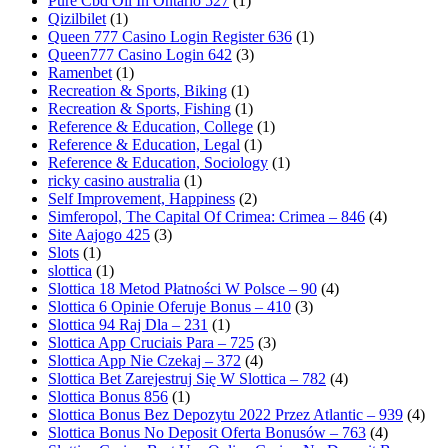
Pure Cbd Oil In Ontario 527
(1)
Qizilbilet
(1)
Queen 777 Casino Login Register 636
(1)
Queen777 Casino Login 642
(3)
Ramenbet
(1)
Recreation & Sports, Biking
(1)
Recreation & Sports, Fishing
(1)
Reference & Education, College
(1)
Reference & Education, Legal
(1)
Reference & Education, Sociology
(1)
ricky casino australia
(1)
Self Improvement, Happiness
(2)
Simferopol, The Capital Of Crimea: Crimea – 846
(4)
Site Aajogo 425
(3)
Slots
(1)
slottica
(1)
Slottica 18 Metod Płatności W Polsce – 90
(4)
Slottica 6 Opinie Oferuje Bonus – 410
(3)
Slottica 94 Raj Dla – 231
(1)
Slottica App Cruciais Para – 725
(3)
Slottica App Nie Czekaj – 372
(4)
Slottica Bet Zarejestruj Się W Slottica – 782
(4)
Slottica Bonus 856
(1)
Slottica Bonus Bez Depozytu 2022 Przez Atlantic – 939
(4)
Slottica Bonus No Deposit Oferta Bonusów – 763
(4)