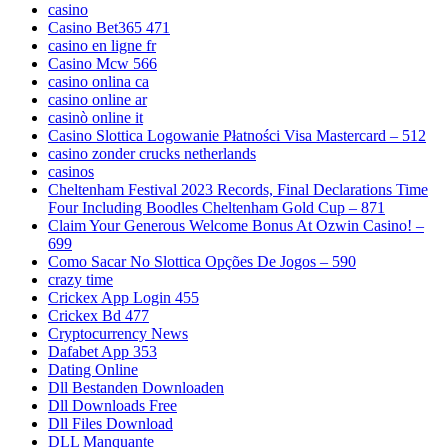
casino
Casino Bet365 471
casino en ligne fr
Casino Mcw 566
casino onlina ca
casino online ar
casinò online it
Casino Slottica Logowanie Płatności Visa Mastercard – 512
casino zonder crucks netherlands
casinos
Cheltenham Festival 2023 Records, Final Declarations Time
Four Including Boodles Cheltenham Gold Cup – 871
Claim Your Generous Welcome Bonus At Ozwin Casino! –
699
Como Sacar No Slottica Opções De Jogos – 590
crazy time
Crickex App Login 455
Crickex Bd 477
Cryptocurrency News
Dafabet App 353
Dating Online
Dll Bestanden Downloaden
Dll Downloads Free
Dll Files Download
DLL Manquante