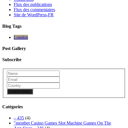
Flux des publications
Flux des commentaires
Site de WordPress-FR
Blog Tags
London
Post Gallery
Subscribe
SUBSCRIBE
Catégories
– 435
(4)
"‎mostbet Casino Games Slot Machine Games On The