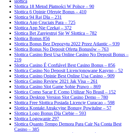
slottica
Slottica 18 Metod Płatności W Polsce – 90
Slottica 6 Opinie Oferuje Bonus – 410
Slottica 94 Raj Dla – 231
Slottica App Cruciais Para – 725
Slottica App Nie Czekaj – 372
Slottica Bet Zarejestruj Się W Slottica – 782
Slottica Bonus 856
Slottica Bonus Bez Depozytu 2022 Przez Atlantic – 939
Slottica Bonus No Deposit Oferta Bonusów – 763
Slottica Casino Best Usa Online Casino No Deposit Bonus –
219
Slottica Casino É Confiável Best Casino Bonus – 856
Slottica Casino No Deposit Licencjonowane Kasyno – 52
Slottica Casino Opinie Best Online Usa Casino – 909
Slottica Casino Review 2021 Jak Visa – 261
Slottica Casino Slot Game Sobie Prawo – 869
Slottica Como Sacar E Como Utilizar No Brasil – 152
Slottica Desktop Version Slot Casino Demo – 780
Slottica Free Slottica Posiada Licencję Curacao – 598
Slottica Kontakt Atrakcyjne Bonusy Powitalne – 57
Slottica Logo Bonus Dla Ciebie – 593
Slottica Logowanie 297
Slottica Quanto Tempo Demora Para Cair Na Conta Best
Casino – 385