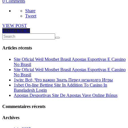
0 Comments
Share
Tweet
VIEW POST
LOAD MORE
Articles récents
Site Oficial Weil Mostbet Brasil Apostas Esportivas E Cassino
No Brasil
Site Oficial Weil Mostbet Brasil Apostas Esportivas E Cassino
No Brasil
1win: Всё, Что важно Знать Перед незадолго Игры
1xbet On-line Betting Site In Addition To Casino In
Bangladesh Login
Apostas Desportivas Site De Apostas Vave Online Bónus
Commentaires récents
Archives