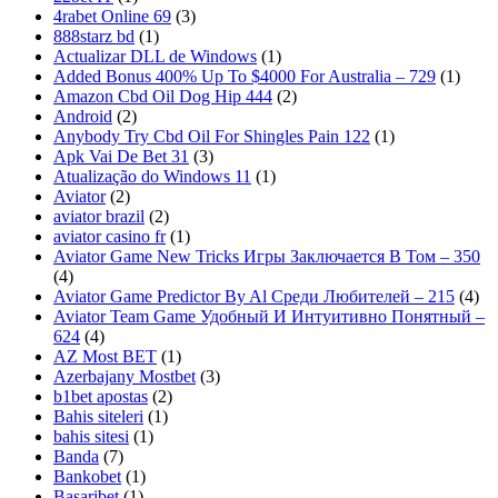
4rabet Online 69
(3)
888starz bd
(1)
Actualizar DLL de Windows
(1)
Added Bonus 400% Up To $4000 For Australia – 729
(1)
Amazon Cbd Oil Dog Hip 444
(2)
Android
(2)
Anybody Try Cbd Oil For Shingles Pain 122
(1)
Apk Vai De Bet 31
(3)
Atualização do Windows 11
(1)
Aviator
(2)
aviator brazil
(2)
aviator casino fr
(1)
Aviator Game New Tricks Игры Заключается В Том – 350
(4)
Aviator Game Predictor By Al Среди Любителей – 215
(4)
Aviator Team Game Удобный И Интуитивно Понятный –
624
(4)
AZ Most BET
(1)
Azerbajany Mostbet
(3)
b1bet apostas
(2)
Bahis siteleri
(1)
bahis sitesi
(1)
Banda
(7)
Bankobet
(1)
Basaribet
(1)