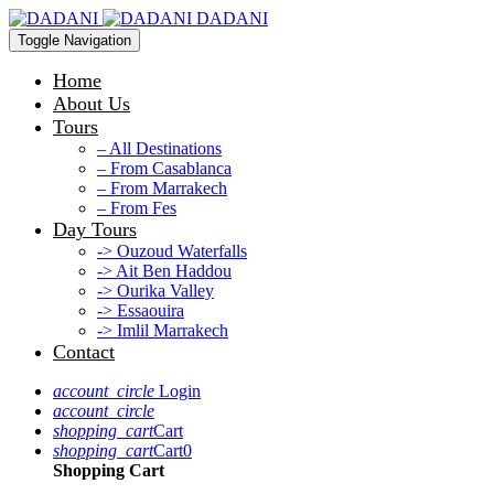
DADANI
Toggle Navigation
Home
About Us
Tours
– All Destinations
– From Casablanca
– From Marrakech
– From Fes
Day Tours
-> Ouzoud Waterfalls
-> Ait Ben Haddou
-> Ourika Valley
-> Essaouira
-> Imlil Marrakech
Contact
account_circle
Login
account_circle
shopping_cart
Cart
shopping_cart
Cart
0
Shopping Cart