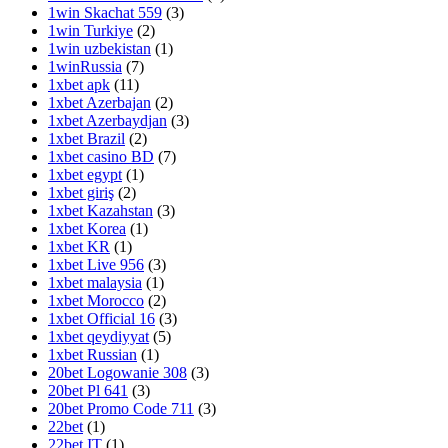
1win Skachat 559
(3)
1win Turkiye
(2)
1win uzbekistan
(1)
1winRussia
(7)
1xbet apk
(11)
1xbet Azerbajan
(2)
1xbet Azerbaydjan
(3)
1xbet Brazil
(2)
1xbet casino BD
(7)
1xbet egypt
(1)
1xbet giriş
(2)
1xbet Kazahstan
(3)
1xbet Korea
(1)
1xbet KR
(1)
1xbet Live 956
(3)
1xbet malaysia
(1)
1xbet Morocco
(2)
1xbet Official 16
(3)
1xbet qeydiyyat
(5)
1xbet Russian
(1)
20bet Logowanie 308
(3)
20bet Pl 641
(3)
20bet Promo Code 711
(3)
22bet
(1)
22bet IT
(1)