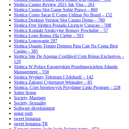
Slottica Casino Review 2021 Jak Visa – 261
Slottica Casino Slot Game Sobie Prawo – 869
Slottica Como Sacar E Como Utilizar No Brasil – 152
Slottica Desktop Version Slot Casino Demo – 780
Slottica Free Slottica Posiada Licencję Curacao – 598
Slottica Kontakt Atrakcyjne Bonusy Powitalne – 57
Slottica Logo Bonus Dla Ciebie – 593
Slottica Logowanie 297
Slottica Quanto Tempo Demora Para Cair Na Conta Best
Casino – 385
Slottica Site De Apostas Confiável Com Bónus Exclusivos –
129
Slottica W Polsce Europejskim Przedstawicielem Atlantic
Management – 558
Slottica Wypłaty Telegram I Zdobądź – 142
Slottica Zaloguj Cybersport Wirtualny – 85
Slottica. Com Sportowych Przydatne Linki Program – 228
Sober living
Society, Marriage
Society, Sexuality
Software development
sugar rush
sweet bonanza
sweet bonanza TR
Təyyarə oyunu 1win 1win Aviator game – 874