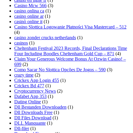
casino en ligne fr
(1)
Casino Mcw 566
(3)
casino onlina ca
(1)
casino online ar
(1)
casinò online it
(1)
Casino Slottica Logowanie Płatności Visa Mastercard – 512
(4)
casino zonder crucks netherlands
(1)
casinos
(1)
Cheltenham Festival 2023 Records, Final Declarations Time
Four Including Boodles Cheltenham Gold Cup – 871
(4)
Claim Your Generous Welcome Bonus At Ozwin Casino! –
699
(2)
Como Sacar No Slottica Opções De Jogos – 590
(3)
crazy time
(2)
Crickex App Login 455
(1)
Crickex Bd 477
(1)
Cryptocurrency News
(2)
Dafabet App 353
(1)
Dating Online
(1)
Dll Bestanden Downloaden
(1)
Dll Downloads Free
(1)
Dll Files Download
(1)
DLL Manquante
(1)
Dll-filer
(1)