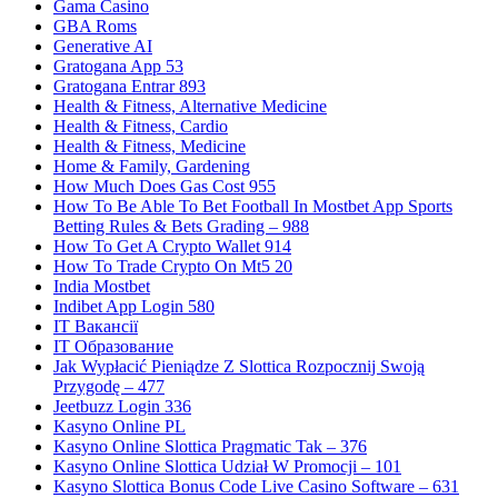
Gama Casino
GBA Roms
Generative AI
Gratogana App 53
Gratogana Entrar 893
Health & Fitness, Alternative Medicine
Health & Fitness, Cardio
Health & Fitness, Medicine
Home & Family, Gardening
How Much Does Gas Cost 955
How To Be Able To Bet Football In Mostbet App Sports
Betting Rules & Bets Grading – 988
How To Get A Crypto Wallet 914
How To Trade Crypto On Mt5 20
India Mostbet
Indibet App Login 580
IT Вакансії
IT Образование
Jak Wypłacić Pieniądze Z Slottica Rozpocznij Swoją
Przygodę – 477
Jeetbuzz Login 336
Kasyno Online PL
Kasyno Online Slottica Pragmatic Tak – 376
Kasyno Online Slottica Udział W Promocji – 101
Kasyno Slottica Bonus Code Live Casino Software – 631