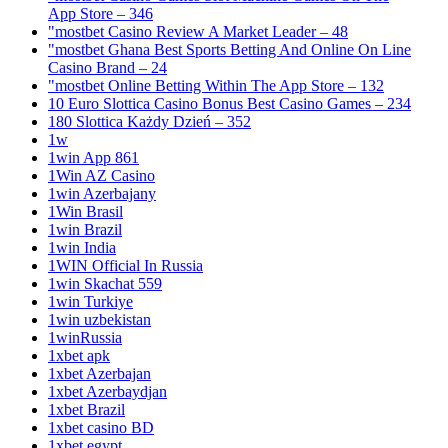
App Store – 346
"mostbet Casino Review A Market Leader – 48
"mostbet Ghana Best Sports Betting And Online On Line
Casino Brand – 24
"‎mostbet Online Betting Within The App Store – 132
10 Euro Slottica Casino Bonus Best Casino Games – 234
180 Slottica Każdy Dzień – 352
1w
1win App 861
1Win AZ Casino
1win Azerbajany
1Win Brasil
1win Brazil
1win India
1WIN Official In Russia
1win Skachat 559
1win Turkiye
1win uzbekistan
1winRussia
1xbet apk
1xbet Azerbajan
1xbet Azerbaydjan
1xbet Brazil
1xbet casino BD
1xbet egypt