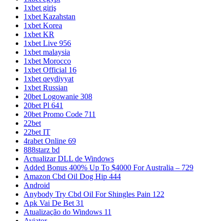
1xbet giriş
1xbet Kazahstan
1xbet Korea
1xbet KR
1xbet Live 956
1xbet malaysia
1xbet Morocco
1xbet Official 16
1xbet qeydiyyat
1xbet Russian
20bet Logowanie 308
20bet Pl 641
20bet Promo Code 711
22bet
22bet IT
4rabet Online 69
888starz bd
Actualizar DLL de Windows
Added Bonus 400% Up To $4000 For Australia – 729
Amazon Cbd Oil Dog Hip 444
Android
Anybody Try Cbd Oil For Shingles Pain 122
Apk Vai De Bet 31
Atualização do Windows 11
Aviator