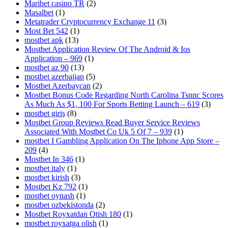
Maribet casino TR
(2)
Masalbet
(1)
Metatrader Cryptocurrency Exchange 11
(3)
Most Bet 542
(1)
mostbet apk
(13)
Mostbet Application Review Of The Android & Ios
Application – 969
(1)
mostbet az 90
(13)
mostbet azerbaijan
(5)
Mostbet Azerbaycan
(2)
Mostbet Bonus Code Regarding North Carolina Tsnnc Scores
As Much As $1, 100 For Sports Betting Launch – 619
(3)
mostbet giriş
(8)
Mostbet Group Reviews Read Buyer Service Reviews
Associated With Mostbet Co Uk 5 Of 7 – 939
(1)
‎mostbet I Gambling Application On The Iphone App Store –
209
(4)
Mostbet In 346
(1)
mostbet italy
(1)
mostbet kirish
(3)
Mostbet Kz 792
(1)
mostbet oynash
(1)
mostbet ozbekistonda
(2)
Mostbet Royxatdan Otish 180
(1)
mostbet royxatga olish
(1)