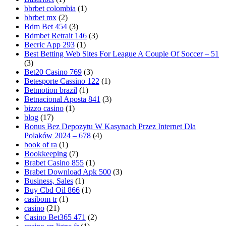
bbrbet colombia
(1)
bbrbet mx
(2)
Bdm Bet 454
(3)
Bdmbet Retrait 146
(3)
Becric App 293
(1)
Best Betting Web Sites For League A Couple Of Soccer – 51
(3)
Bet20 Casino 769
(3)
Betesporte Cassino 122
(1)
Betmotion brazil
(1)
Betnacional Aposta 841
(3)
bizzo casino
(1)
blog
(17)
Bonus Bez Depozytu W Kasynach Przez Internet Dla
Polaków 2024 – 678
(4)
book of ra
(1)
Bookkeeping
(7)
Brabet Casino 855
(1)
Brabet Download Apk 500
(3)
Business, Sales
(1)
Buy Cbd Oil 866
(1)
casibom tr
(1)
casino
(21)
Casino Bet365 471
(2)