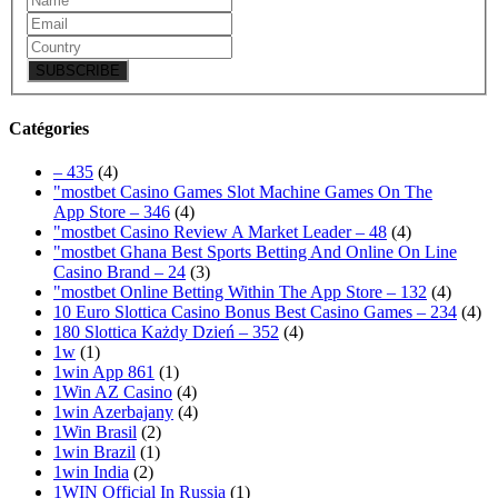
SUBSCRIBE
Catégories
– 435
(4)
"‎mostbet Casino Games Slot Machine Games On The
App Store – 346
(4)
"mostbet Casino Review A Market Leader – 48
(4)
"mostbet Ghana Best Sports Betting And Online On Line
Casino Brand – 24
(3)
"‎mostbet Online Betting Within The App Store – 132
(4)
10 Euro Slottica Casino Bonus Best Casino Games – 234
(4)
180 Slottica Każdy Dzień – 352
(4)
1w
(1)
1win App 861
(1)
1Win AZ Casino
(4)
1win Azerbajany
(4)
1Win Brasil
(2)
1win Brazil
(1)
1win India
(2)
1WIN Official In Russia
(1)