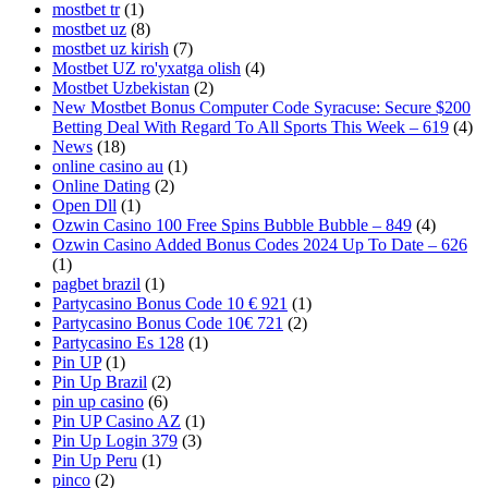
mostbet tr
(1)
mostbet uz
(8)
mostbet uz kirish
(7)
Mostbet UZ ro'yxatga olish
(4)
Mostbet Uzbekistan
(2)
New Mostbet Bonus Computer Code Syracuse: Secure $200
Betting Deal With Regard To All Sports This Week – 619
(4)
News
(18)
online casino au
(1)
Online Dating
(2)
Open Dll
(1)
Ozwin Casino 100 Free Spins Bubble Bubble – 849
(4)
Ozwin Casino Added Bonus Codes 2024 Up To Date – 626
(1)
pagbet brazil
(1)
Partycasino Bonus Code 10 € 921
(1)
Partycasino Bonus Code 10€ 721
(2)
Partycasino Es 128
(1)
Pin UP
(1)
Pin Up Brazil
(2)
pin up casino
(6)
Pin UP Casino AZ
(1)
Pin Up Login 379
(3)
Pin Up Peru
(1)
pinco
(2)