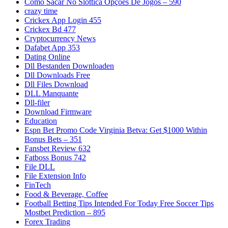
Como Sacar No Slottica Opções De Jogos – 590
crazy time
Crickex App Login 455
Crickex Bd 477
Cryptocurrency News
Dafabet App 353
Dating Online
Dll Bestanden Downloaden
Dll Downloads Free
Dll Files Download
DLL Manquante
Dll-filer
Download Firmware
Education
Espn Bet Promo Code Virginia Betva: Get $1000 Within
Bonus Bets – 351
Fansbet Review 632
Fatboss Bonus 742
File DLL
File Extension Info
FinTech
Food & Beverage, Coffee
Football Betting Tips Intended For Today Free Soccer Tips
Mostbet Prediction – 895
Forex Trading