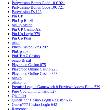
Partycasino Bonus Code 10 € 921
Partycasino Bonus Code 10€ 721
Partycasino Es 128
Pin UP
Pin Up Brazil
pin up casino
Pin UP Casino AZ
Pin Up Login 379
Pin Up Peru
pinco
Pinco Casino Giris 292
PinUp apk
PinUP AZ Casino
pinup Brazil
Playcroco Casino 875
Playcroco Online Casino 223
Playcroco Online Casino 858
plinko
plinko_pl
Premier League Gameweek 8 Preview: Assess Bet – 539
Pure Cbd Oil In Ontario 527
Qizilbilet
Queen 777 Casino Login Register 636
Queen777 Casino Login 642
Ramenbet