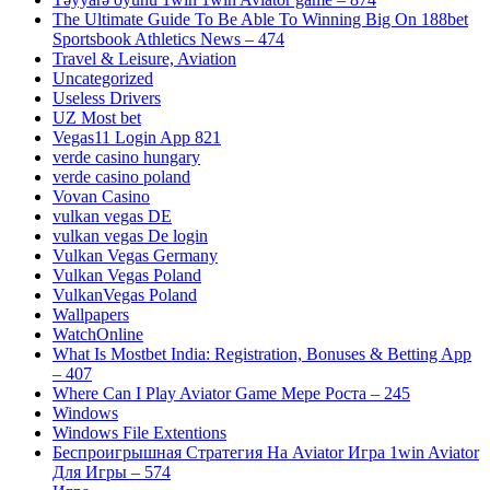
The Ultimate Guide To Be Able To Winning Big On 188bet
Sportsbook Athletics News – 474
Travel & Leisure, Aviation
Uncategorized
Useless Drivers
UZ Most bet
Vegas11 Login App 821
verde casino hungary
verde casino poland
Vovan Casino
vulkan vegas DE
vulkan vegas De login
Vulkan Vegas Germany
Vulkan Vegas Poland
VulkanVegas Poland
Wallpapers
WatchOnline
What Is Mostbet India: Registration, Bonuses & Betting App
– 407
Where Can I Play Aviator Game Мере Роста – 245
Windows
Windows File Extentions
Беспроигрышная Стратегия На Aviator Игра 1win Aviator
Для Игры – 574