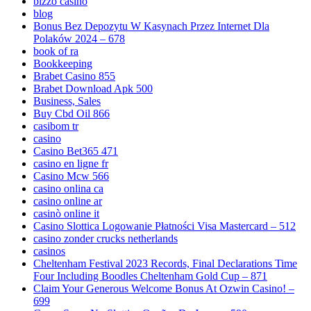
bizzo casino
blog
Bonus Bez Depozytu W Kasynach Przez Internet Dla
Polaków 2024 – 678
book of ra
Bookkeeping
Brabet Casino 855
Brabet Download Apk 500
Business, Sales
Buy Cbd Oil 866
casibom tr
casino
Casino Bet365 471
casino en ligne fr
Casino Mcw 566
casino onlina ca
casino online ar
casinò online it
Casino Slottica Logowanie Płatności Visa Mastercard – 512
casino zonder crucks netherlands
casinos
Cheltenham Festival 2023 Records, Final Declarations Time
Four Including Boodles Cheltenham Gold Cup – 871
Claim Your Generous Welcome Bonus At Ozwin Casino! –
699