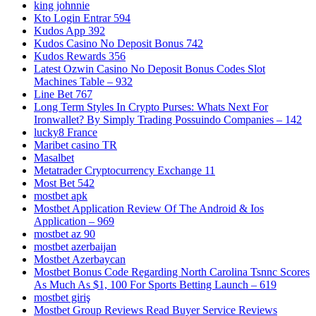
king johnnie
Kto Login Entrar 594
Kudos App 392
Kudos Casino No Deposit Bonus 742
Kudos Rewards 356
Latest Ozwin Casino No Deposit Bonus Codes Slot
Machines Table – 932
Line Bet 767
Long Term Styles In Crypto Purses: Whats Next For
Ironwallet? By Simply Trading Possuindo Companies – 142
lucky8 France
Maribet casino TR
Masalbet
Metatrader Cryptocurrency Exchange 11
Most Bet 542
mostbet apk
Mostbet Application Review Of The Android & Ios
Application – 969
mostbet az 90
mostbet azerbaijan
Mostbet Azerbaycan
Mostbet Bonus Code Regarding North Carolina Tsnnc Scores
As Much As $1, 100 For Sports Betting Launch – 619
mostbet giriş
Mostbet Group Reviews Read Buyer Service Reviews