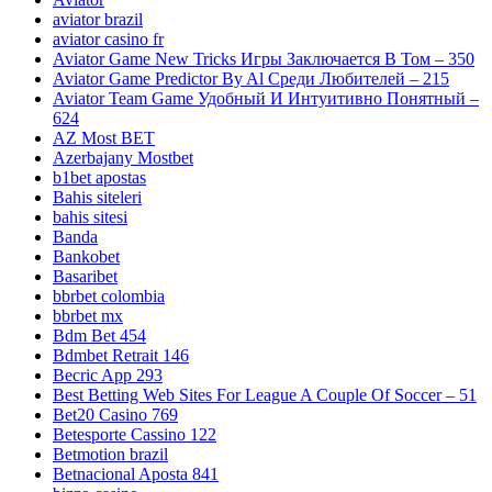
aviator brazil
aviator casino fr
Aviator Game New Tricks Игры Заключается В Том – 350
Aviator Game Predictor By Al Среди Любителей – 215
Aviator Team Game Удобный И Интуитивно Понятный –
624
AZ Most BET
Azerbajany Mostbet
b1bet apostas
Bahis siteleri
bahis sitesi
Banda
Bankobet
Basaribet
bbrbet colombia
bbrbet mx
Bdm Bet 454
Bdmbet Retrait 146
Becric App 293
Best Betting Web Sites For League A Couple Of Soccer – 51
Bet20 Casino 769
Betesporte Cassino 122
Betmotion brazil
Betnacional Aposta 841