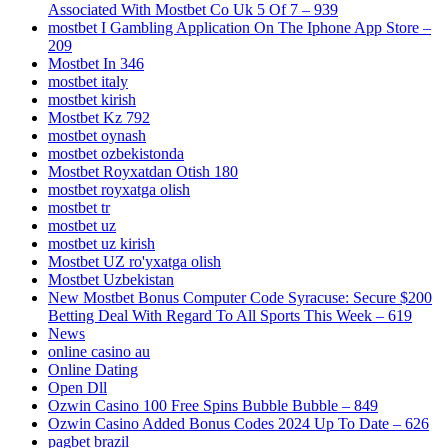
Associated With Mostbet Co Uk 5 Of 7 – 939
‎mostbet I Gambling Application On The Iphone App Store –
209
Mostbet In 346
mostbet italy
mostbet kirish
Mostbet Kz 792
mostbet oynash
mostbet ozbekistonda
Mostbet Royxatdan Otish 180
mostbet royxatga olish
mostbet tr
mostbet uz
mostbet uz kirish
Mostbet UZ ro'yxatga olish
Mostbet Uzbekistan
New Mostbet Bonus Computer Code Syracuse: Secure $200
Betting Deal With Regard To All Sports This Week – 619
News
online casino au
Online Dating
Open Dll
Ozwin Casino 100 Free Spins Bubble Bubble – 849
Ozwin Casino Added Bonus Codes 2024 Up To Date – 626
pagbet brazil