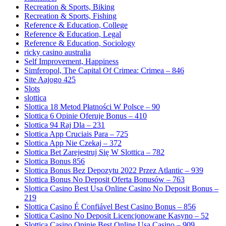
Recreation & Sports, Biking
Recreation & Sports, Fishing
Reference & Education, College
Reference & Education, Legal
Reference & Education, Sociology
ricky casino australia
Self Improvement, Happiness
Simferopol, The Capital Of Crimea: Crimea – 846
Site Aajogo 425
Slots
slottica
Slottica 18 Metod Płatności W Polsce – 90
Slottica 6 Opinie Oferuje Bonus – 410
Slottica 94 Raj Dla – 231
Slottica App Cruciais Para – 725
Slottica App Nie Czekaj – 372
Slottica Bet Zarejestruj Się W Slottica – 782
Slottica Bonus 856
Slottica Bonus Bez Depozytu 2022 Przez Atlantic – 939
Slottica Bonus No Deposit Oferta Bonusów – 763
Slottica Casino Best Usa Online Casino No Deposit Bonus –
219
Slottica Casino É Confiável Best Casino Bonus – 856
Slottica Casino No Deposit Licencjonowane Kasyno – 52
Slottica Casino Opinie Best Online Usa Casino – 909