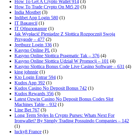
How To Get A Crypto Wallet 914
(3)
How To Trade Crypto On Mt5 20
(3)
India Mostbet
(3)
Indibet App Login 580
(1)
IT Вакансії
(1)
IT Образование
(1)
Jak Wypłacić Pieniądze Z Slottica Rozpocznij Swoją
Przygodę – 477
(2)
Jeetbuzz Login 336
(1)
Kasyno Online PL
(1)
Kasyno Online Slottica Pragmatic Tak – 376
(4)
Kasyno Online Slottica Udział W Promocji – 101
(4)
Kasyno Slottica Bonus Code Live Casino Software – 631
(4)
king johnnie
(1)
Kto Login Entrar 594
(1)
Kudos App 392
(1)
Kudos Casino No Deposit Bonus 742
(1)
Kudos Rewards 356
(3)
Latest Ozwin Casino No Deposit Bonus Codes Slot
Machines Table – 932
(1)
Line Bet 767
(3)
Long Term Styles In Crypto Purses: Whats Next For
Ironwallet? By Simply Trading Possuindo Companies – 142
(1)
lucky8 France
(1)