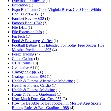
Download Firmware
(1)
Education
(1)
Espn Bet Promo Code Virginia Betva: Get $1000 Within
Bonus Bets – 351
(3)
Fansbet Review 632
(1)
Fatboss Bonus 742
(3)
File DLL
(1)
File Extension Info
(1)
FinTech
(1)
Food & Beverage, Coffee
(1)
Football Betting Tips Intended For Today Free Soccer Tips
Mostbet Prediction – 895
(4)
Forex Trading
(4)
Gama Casino
(1)
GBA Roms
(18)
Generative AI
(1)
Gratogana App 53
(1)
Gratogana Entrar 893
(1)
Health & Fitness, Alternative Medicine
(1)
Health & Fitness, Cardio
(1)
Health & Fitness, Medicine
(1)
Home & Family, Gardening
(1)
How Much Does Gas Cost 955
(3)
How To Be Able To Bet Football In Mostbet App Sports
Betting Rules & Bets Grading – 988
(4)