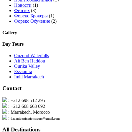
Новости
(1)
Финтех
(3)
Форекс Брокеры
(1)
Форекс Обучение
(2)
Gallery
Day Tours
Ouzoud Waterfalls
Ait Ben Haddou
Ourika Valley
Essaouira
Imlil Marrakech
Contact
: +212 698 512 295
: +212 668 663 692
: Marrakech, Morocco
:
dadanidestinationstours@gmail.com
All Destinations