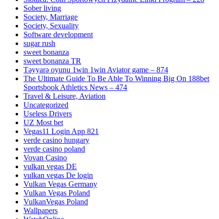
Sober living
Society, Marriage
Society, Sexuality
Software development
sugar rush
sweet bonanza
sweet bonanza TR
Təyyarə oyunu 1win 1win Aviator game – 874
The Ultimate Guide To Be Able To Winning Big On 188bet
Sportsbook Athletics News – 474
Travel & Leisure, Aviation
Uncategorized
Useless Drivers
UZ Most bet
Vegas11 Login App 821
verde casino hungary
verde casino poland
Vovan Casino
vulkan vegas DE
vulkan vegas De login
Vulkan Vegas Germany
Vulkan Vegas Poland
VulkanVegas Poland
Wallpapers