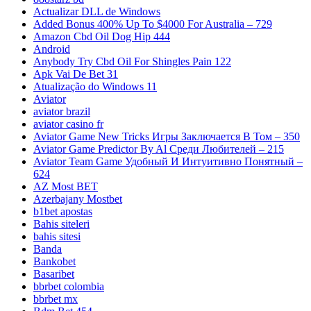
Actualizar DLL de Windows
Added Bonus 400% Up To $4000 For Australia – 729
Amazon Cbd Oil Dog Hip 444
Android
Anybody Try Cbd Oil For Shingles Pain 122
Apk Vai De Bet 31
Atualização do Windows 11
Aviator
aviator brazil
aviator casino fr
Aviator Game New Tricks Игры Заключается В Том – 350
Aviator Game Predictor By Al Среди Любителей – 215
Aviator Team Game Удобный И Интуитивно Понятный –
624
AZ Most BET
Azerbajany Mostbet
b1bet apostas
Bahis siteleri
bahis sitesi
Banda
Bankobet
Basaribet
bbrbet colombia
bbrbet mx