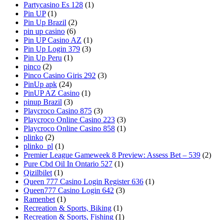
Partycasino Es 128
(1)
Pin UP
(1)
Pin Up Brazil
(2)
pin up casino
(6)
Pin UP Casino AZ
(1)
Pin Up Login 379
(3)
Pin Up Peru
(1)
pinco
(2)
Pinco Casino Giris 292
(3)
PinUp apk
(24)
PinUP AZ Casino
(1)
pinup Brazil
(3)
Playcroco Casino 875
(3)
Playcroco Online Casino 223
(3)
Playcroco Online Casino 858
(1)
plinko
(2)
plinko_pl
(1)
Premier League Gameweek 8 Preview: Assess Bet – 539
(2)
Pure Cbd Oil In Ontario 527
(1)
Qizilbilet
(1)
Queen 777 Casino Login Register 636
(1)
Queen777 Casino Login 642
(3)
Ramenbet
(1)
Recreation & Sports, Biking
(1)
Recreation & Sports, Fishing
(1)