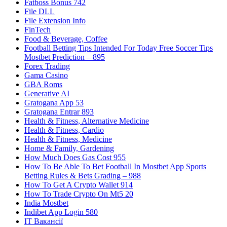
Fatboss Bonus 742
File DLL
File Extension Info
FinTech
Food & Beverage, Coffee
Football Betting Tips Intended For Today Free Soccer Tips
Mostbet Prediction – 895
Forex Trading
Gama Casino
GBA Roms
Generative AI
Gratogana App 53
Gratogana Entrar 893
Health & Fitness, Alternative Medicine
Health & Fitness, Cardio
Health & Fitness, Medicine
Home & Family, Gardening
How Much Does Gas Cost 955
How To Be Able To Bet Football In Mostbet App Sports
Betting Rules & Bets Grading – 988
How To Get A Crypto Wallet 914
How To Trade Crypto On Mt5 20
India Mostbet
Indibet App Login 580
IT Вакансії