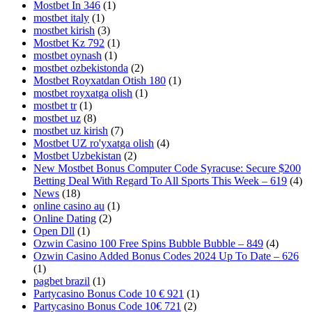
Mostbet In 346
(1)
mostbet italy
(1)
mostbet kirish
(3)
Mostbet Kz 792
(1)
mostbet oynash
(1)
mostbet ozbekistonda
(2)
Mostbet Royxatdan Otish 180
(1)
mostbet royxatga olish
(1)
mostbet tr
(1)
mostbet uz
(8)
mostbet uz kirish
(7)
Mostbet UZ ro'yxatga olish
(4)
Mostbet Uzbekistan
(2)
New Mostbet Bonus Computer Code Syracuse: Secure $200
Betting Deal With Regard To All Sports This Week – 619
(4)
News
(18)
online casino au
(1)
Online Dating
(2)
Open Dll
(1)
Ozwin Casino 100 Free Spins Bubble Bubble – 849
(4)
Ozwin Casino Added Bonus Codes 2024 Up To Date – 626
(1)
pagbet brazil
(1)
Partycasino Bonus Code 10 € 921
(1)
Partycasino Bonus Code 10€ 721
(2)