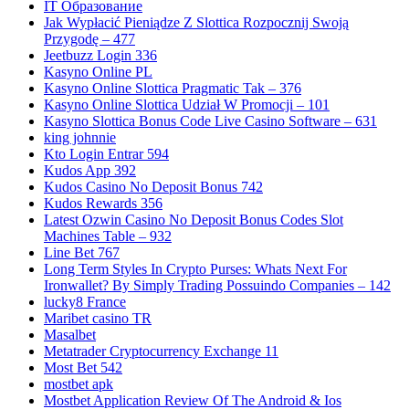
IT Образование
Jak Wypłacić Pieniądze Z Slottica Rozpocznij Swoją
Przygodę – 477
Jeetbuzz Login 336
Kasyno Online PL
Kasyno Online Slottica Pragmatic Tak – 376
Kasyno Online Slottica Udział W Promocji – 101
Kasyno Slottica Bonus Code Live Casino Software – 631
king johnnie
Kto Login Entrar 594
Kudos App 392
Kudos Casino No Deposit Bonus 742
Kudos Rewards 356
Latest Ozwin Casino No Deposit Bonus Codes Slot
Machines Table – 932
Line Bet 767
Long Term Styles In Crypto Purses: Whats Next For
Ironwallet? By Simply Trading Possuindo Companies – 142
lucky8 France
Maribet casino TR
Masalbet
Metatrader Cryptocurrency Exchange 11
Most Bet 542
mostbet apk
Mostbet Application Review Of The Android & Ios