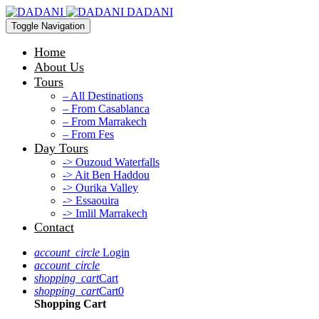
DADANI
Toggle Navigation
Home
About Us
Tours
– All Destinations
– From Casablanca
– From Marrakech
– From Fes
Day Tours
-> Ouzoud Waterfalls
-> Ait Ben Haddou
-> Ourika Valley
-> Essaouira
-> Imlil Marrakech
Contact
account_circle
Login
account_circle
shopping_cart
Cart
shopping_cart
Cart
0
Shopping Cart