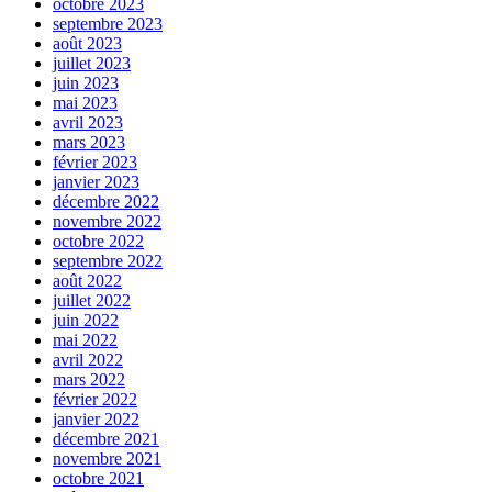
octobre 2023
septembre 2023
août 2023
juillet 2023
juin 2023
mai 2023
avril 2023
mars 2023
février 2023
janvier 2023
décembre 2022
novembre 2022
octobre 2022
septembre 2022
août 2022
juillet 2022
juin 2022
mai 2022
avril 2022
mars 2022
février 2022
janvier 2022
décembre 2021
novembre 2021
octobre 2021