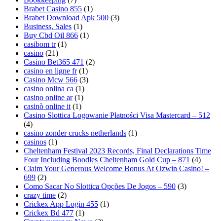
Brabet Casino 855
(1)
Brabet Download Apk 500
(3)
Business, Sales
(1)
Buy Cbd Oil 866
(1)
casibom tr
(1)
casino
(21)
Casino Bet365 471
(2)
casino en ligne fr
(1)
Casino Mcw 566
(3)
casino onlina ca
(1)
casino online ar
(1)
casinò online it
(1)
Casino Slottica Logowanie Płatności Visa Mastercard – 512
(4)
casino zonder crucks netherlands
(1)
casinos
(1)
Cheltenham Festival 2023 Records, Final Declarations Time
Four Including Boodles Cheltenham Gold Cup – 871
(4)
Claim Your Generous Welcome Bonus At Ozwin Casino! –
699
(2)
Como Sacar No Slottica Opções De Jogos – 590
(3)
crazy time
(2)
Crickex App Login 455
(1)
Crickex Bd 477
(1)