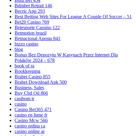
Bdm Bet 454
Bdmbet Retrait 146
Becric App 293
Best Betting Web Sites For League A Couple Of Soccer – 51
Bet20 Casino 769
Betesporte Cassino 122
Betmotion brazil
Betnacional Aposta 841
bizzo casino
blog
Bonus Bez Depozytu W Kasynach Przez Internet Dla
Polaków 2024 – 678
book of ra
Bookkeeping
Brabet Casino 855
Brabet Download Apk 500
Business, Sales
Buy Cbd Oil 866
casibom tr
casino
Casino Bet365 471
casino en ligne fr
Casino Mcw 566
casino onlina ca
casino online ar