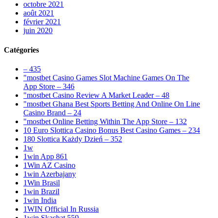
octobre 2021
août 2021
février 2021
juin 2020
Catégories
– 435
"‎mostbet Casino Games Slot Machine Games On The
App Store – 346
"mostbet Casino Review A Market Leader – 48
"mostbet Ghana Best Sports Betting And Online On Line
Casino Brand – 24
"‎mostbet Online Betting Within The App Store – 132
10 Euro Slottica Casino Bonus Best Casino Games – 234
180 Slottica Każdy Dzień – 352
1w
1win App 861
1Win AZ Casino
1win Azerbajany
1Win Brasil
1win Brazil
1win India
1WIN Official In Russia
1win Skachat 559