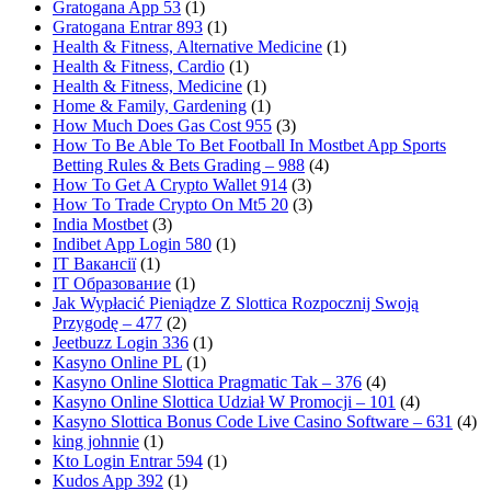
Gratogana App 53
(1)
Gratogana Entrar 893
(1)
Health & Fitness, Alternative Medicine
(1)
Health & Fitness, Cardio
(1)
Health & Fitness, Medicine
(1)
Home & Family, Gardening
(1)
How Much Does Gas Cost 955
(3)
How To Be Able To Bet Football In Mostbet App Sports
Betting Rules & Bets Grading – 988
(4)
How To Get A Crypto Wallet 914
(3)
How To Trade Crypto On Mt5 20
(3)
India Mostbet
(3)
Indibet App Login 580
(1)
IT Вакансії
(1)
IT Образование
(1)
Jak Wypłacić Pieniądze Z Slottica Rozpocznij Swoją
Przygodę – 477
(2)
Jeetbuzz Login 336
(1)
Kasyno Online PL
(1)
Kasyno Online Slottica Pragmatic Tak – 376
(4)
Kasyno Online Slottica Udział W Promocji – 101
(4)
Kasyno Slottica Bonus Code Live Casino Software – 631
(4)
king johnnie
(1)
Kto Login Entrar 594
(1)
Kudos App 392
(1)