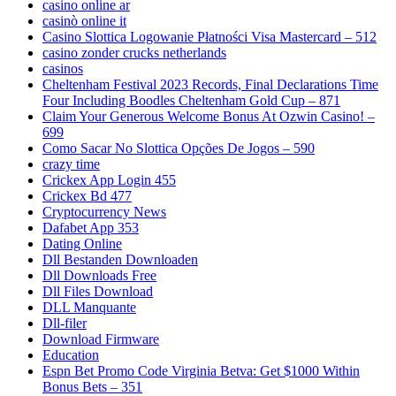
casino online ar
casinò online it
Casino Slottica Logowanie Płatności Visa Mastercard – 512
casino zonder crucks netherlands
casinos
Cheltenham Festival 2023 Records, Final Declarations Time
Four Including Boodles Cheltenham Gold Cup – 871
Claim Your Generous Welcome Bonus At Ozwin Casino! –
699
Como Sacar No Slottica Opções De Jogos – 590
crazy time
Crickex App Login 455
Crickex Bd 477
Cryptocurrency News
Dafabet App 353
Dating Online
Dll Bestanden Downloaden
Dll Downloads Free
Dll Files Download
DLL Manquante
Dll-filer
Download Firmware
Education
Espn Bet Promo Code Virginia Betva: Get $1000 Within
Bonus Bets – 351