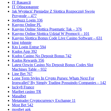
IT Вакансії
IT Образование
Jak Wypłacić Pieniądze Z Slottica Rozpocznij Swoją
Przygodę – 477
Jeetbuzz Login 336
Kasyno Online PL
Kasyno Online Slottica Pragmatic Tak – 376
Kasyno Online Slottica Udział W Promocji – 101
Kasyno Slottica Bonus Code Live Casino Software – 631
king johnnie
Kto Login Entrar 594
Kudos App 392
Kudos Casino No Deposit Bonus 742
Kudos Rewards 356
Latest Ozwin Casino No Deposit Bonus Codes Slot
Machines Table – 932
Line Bet 767
Long Term Styles In Crypto Purses: Whats Next For
Ironwallet? By Simply Trading Possuindo Companies – 142
lucky8 France
Maribet casino TR
Masalbet
Metatrader Cryptocurrency Exchange 11
Most Bet 542
mostbet apk