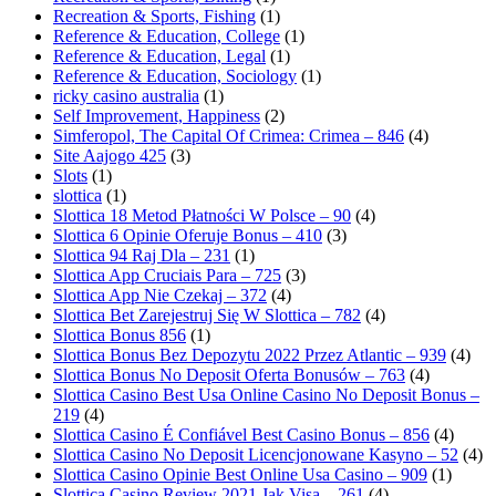
Recreation & Sports, Fishing
(1)
Reference & Education, College
(1)
Reference & Education, Legal
(1)
Reference & Education, Sociology
(1)
ricky casino australia
(1)
Self Improvement, Happiness
(2)
Simferopol, The Capital Of Crimea: Crimea – 846
(4)
Site Aajogo 425
(3)
Slots
(1)
slottica
(1)
Slottica 18 Metod Płatności W Polsce – 90
(4)
Slottica 6 Opinie Oferuje Bonus – 410
(3)
Slottica 94 Raj Dla – 231
(1)
Slottica App Cruciais Para – 725
(3)
Slottica App Nie Czekaj – 372
(4)
Slottica Bet Zarejestruj Się W Slottica – 782
(4)
Slottica Bonus 856
(1)
Slottica Bonus Bez Depozytu 2022 Przez Atlantic – 939
(4)
Slottica Bonus No Deposit Oferta Bonusów – 763
(4)
Slottica Casino Best Usa Online Casino No Deposit Bonus –
219
(4)
Slottica Casino É Confiável Best Casino Bonus – 856
(4)
Slottica Casino No Deposit Licencjonowane Kasyno – 52
(4)
Slottica Casino Opinie Best Online Usa Casino – 909
(1)
Slottica Casino Review 2021 Jak Visa – 261
(4)