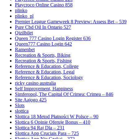
Playcroco Online Casino 858
plinko
plinko_pl
Premier League Gameweek 8 Preview: Assess Bet – 539
Pure Cbd Oil In Ontario 527
Qizilbilet
Queen 777 Casino Login Register 636
Queen777 Casino Login 642
Ramenbet
Recreation & Sports, Biking
Recreation & Sports, Fishing
Reference & Education, College
Reference & Education, Legal
Reference & Education, Sociology
ricky casino australia
Self Improvement, Happiness
Simferopol, The Capital Of Crimea: Crimea – 846
Site Aajogo 425
Slots
slottica
Slottica 18 Metod Płatności W Polsce – 90
Slottica 6 Opinie Oferuje Bonus – 410
Slottica 94 Raj Dla – 231
Slottica App Cruciais Para – 725
Slottica App Nie Czekaj – 372