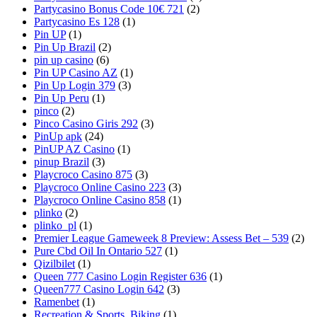
Partycasino Bonus Code 10€ 721
(2)
Partycasino Es 128
(1)
Pin UP
(1)
Pin Up Brazil
(2)
pin up casino
(6)
Pin UP Casino AZ
(1)
Pin Up Login 379
(3)
Pin Up Peru
(1)
pinco
(2)
Pinco Casino Giris 292
(3)
PinUp apk
(24)
PinUP AZ Casino
(1)
pinup Brazil
(3)
Playcroco Casino 875
(3)
Playcroco Online Casino 223
(3)
Playcroco Online Casino 858
(1)
plinko
(2)
plinko_pl
(1)
Premier League Gameweek 8 Preview: Assess Bet – 539
(2)
Pure Cbd Oil In Ontario 527
(1)
Qizilbilet
(1)
Queen 777 Casino Login Register 636
(1)
Queen777 Casino Login 642
(3)
Ramenbet
(1)
Recreation & Sports, Biking
(1)