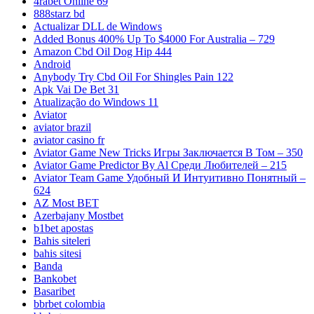
4rabet Online 69
888starz bd
Actualizar DLL de Windows
Added Bonus 400% Up To $4000 For Australia – 729
Amazon Cbd Oil Dog Hip 444
Android
Anybody Try Cbd Oil For Shingles Pain 122
Apk Vai De Bet 31
Atualização do Windows 11
Aviator
aviator brazil
aviator casino fr
Aviator Game New Tricks Игры Заключается В Том – 350
Aviator Game Predictor By Al Среди Любителей – 215
Aviator Team Game Удобный И Интуитивно Понятный –
624
AZ Most BET
Azerbajany Mostbet
b1bet apostas
Bahis siteleri
bahis sitesi
Banda
Bankobet
Basaribet
bbrbet colombia