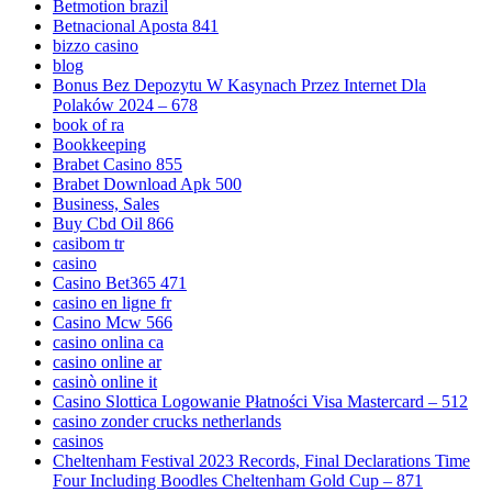
Betmotion brazil
Betnacional Aposta 841
bizzo casino
blog
Bonus Bez Depozytu W Kasynach Przez Internet Dla
Polaków 2024 – 678
book of ra
Bookkeeping
Brabet Casino 855
Brabet Download Apk 500
Business, Sales
Buy Cbd Oil 866
casibom tr
casino
Casino Bet365 471
casino en ligne fr
Casino Mcw 566
casino onlina ca
casino online ar
casinò online it
Casino Slottica Logowanie Płatności Visa Mastercard – 512
casino zonder crucks netherlands
casinos
Cheltenham Festival 2023 Records, Final Declarations Time
Four Including Boodles Cheltenham Gold Cup – 871