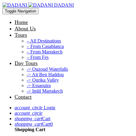
DADANI
Toggle Navigation
Home
About Us
Tours
– All Destinations
– From Casablanca
– From Marrakech
– From Fes
Day Tours
-> Ouzoud Waterfalls
-> Ait Ben Haddou
-> Ourika Valley
-> Essaouira
-> Imlil Marrakech
Contact
account_circle
Login
account_circle
shopping_cart
Cart
shopping_cart
Cart
0
Shopping Cart