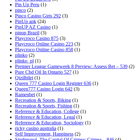
Pin Up Peru
(1)
pinco
(2)
Pinco Casino Giris 292
(3)
PinUp apk
(24)
PinUP AZ Casino
(1)
pinup Brazil
(3)
Playcroco Casino 875
(3)
Playcroco Online Casino 223
(3)
Playcroco Online Casino 858
(1)
plinko
(2)
plinko_pl
(1)
Premier League Gameweek 8 Preview: Assess Bet – 539
(2)
Pure Cbd Oil In Ontario 527
(1)
Qizilbilet
(1)
Queen 777 Casino Login Register 636
(1)
Queen777 Casino Login 642
(3)
Ramenbet
(1)
Recreation & Sports, Biking
(1)
Recreation & Sports, Fishing
(1)
Reference & Education, College
(1)
Reference & Education, Legal
(1)
Reference & Education, Sociology
(1)
ricky casino australia
(1)
Self Improvement, Happiness
(2)
Simferopol, The Capital Of Crimea: Crimea – 846
(4)