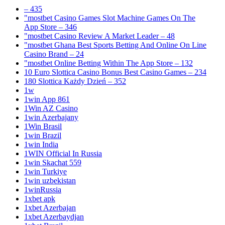
– 435
"‎mostbet Casino Games Slot Machine Games On The
App Store – 346
"mostbet Casino Review A Market Leader – 48
"mostbet Ghana Best Sports Betting And Online On Line
Casino Brand – 24
"‎mostbet Online Betting Within The App Store – 132
10 Euro Slottica Casino Bonus Best Casino Games – 234
180 Slottica Każdy Dzień – 352
1w
1win App 861
1Win AZ Casino
1win Azerbajany
1Win Brasil
1win Brazil
1win India
1WIN Official In Russia
1win Skachat 559
1win Turkiye
1win uzbekistan
1winRussia
1xbet apk
1xbet Azerbajan
1xbet Azerbaydjan