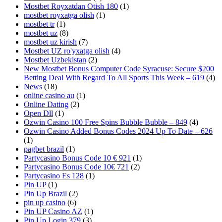
Mostbet Royxatdan Otish 180
(1)
mostbet royxatga olish
(1)
mostbet tr
(1)
mostbet uz
(8)
mostbet uz kirish
(7)
Mostbet UZ ro'yxatga olish
(4)
Mostbet Uzbekistan
(2)
New Mostbet Bonus Computer Code Syracuse: Secure $200
Betting Deal With Regard To All Sports This Week – 619
(4)
News
(18)
online casino au
(1)
Online Dating
(2)
Open Dll
(1)
Ozwin Casino 100 Free Spins Bubble Bubble – 849
(4)
Ozwin Casino Added Bonus Codes 2024 Up To Date – 626
(1)
pagbet brazil
(1)
Partycasino Bonus Code 10 € 921
(1)
Partycasino Bonus Code 10€ 721
(2)
Partycasino Es 128
(1)
Pin UP
(1)
Pin Up Brazil
(2)
pin up casino
(6)
Pin UP Casino AZ
(1)
Pin Up Login 379
(3)