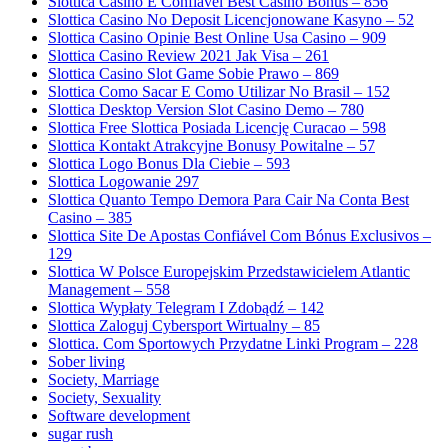
Slottica Casino É Confiável Best Casino Bonus – 856
Slottica Casino No Deposit Licencjonowane Kasyno – 52
Slottica Casino Opinie Best Online Usa Casino – 909
Slottica Casino Review 2021 Jak Visa – 261
Slottica Casino Slot Game Sobie Prawo – 869
Slottica Como Sacar E Como Utilizar No Brasil – 152
Slottica Desktop Version Slot Casino Demo – 780
Slottica Free Slottica Posiada Licencję Curacao – 598
Slottica Kontakt Atrakcyjne Bonusy Powitalne – 57
Slottica Logo Bonus Dla Ciebie – 593
Slottica Logowanie 297
Slottica Quanto Tempo Demora Para Cair Na Conta Best
Casino – 385
Slottica Site De Apostas Confiável Com Bónus Exclusivos –
129
Slottica W Polsce Europejskim Przedstawicielem Atlantic
Management – 558
Slottica Wypłaty Telegram I Zdobądź – 142
Slottica Zaloguj Cybersport Wirtualny – 85
Slottica. Com Sportowych Przydatne Linki Program – 228
Sober living
Society, Marriage
Society, Sexuality
Software development
sugar rush