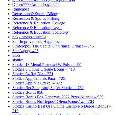
Queen777 Casino Login 642
Ramenbet
Recreation & Sports, Biking
Recreation & Sports, Fishing
Reference & Education, College
Reference & Education, Legal
Reference & Education, Sociology
ricky casino australia
Self Improvement, Happiness
Simferopol, The Capital Of Crimea: Crimea – 846
Site Aajogo 425
Slots
slottica
Slottica 18 Metod Płatności W Polsce – 90
Slottica 6 Opinie Oferuje Bonus – 410
Slottica 94 Raj Dla – 231
Slottica App Cruciais Para – 725
Slottica App Nie Czekaj – 372
Slottica Bet Zarejestruj Się W Slottica – 782
Slottica Bonus 856
Slottica Bonus Bez Depozytu 2022 Przez Atlantic – 939
Slottica Bonus No Deposit Oferta Bonusów – 763
Slottica Casino Best Usa Online Casino No Deposit Bonus –
219