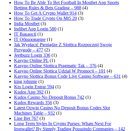
How To Be Able To Bet Football In Mostbet App Sports
Betting Rules & Bets Grading – 988
(4)
How To Get A Crypto Wallet 914
(3)
How To Trade Crypto On Mt5 20
(3)
India Mostbet
(3)
Indibet App Login 580
(1)
IT Вакансії
(1)
IT Образование
(1)
Jak Wypłacić Pieniądze Z Slottica Rozpocznij Swoją
Przygodę – 477
(2)
Jeetbuzz Login 336
(1)
Kasyno Online PL
(1)
Kasyno Online Slottica Pragmatic Tak – 376
(4)
Kasyno Online Slottica Udział W Promocji – 101
(4)
Kasyno Slottica Bonus Code Live Casino Software – 631
(4)
king johnnie
(1)
Kto Login Entrar 594
(1)
Kudos App 392
(1)
Kudos Casino No Deposit Bonus 742
(1)
Kudos Rewards 356
(3)
Latest Ozwin Casino No Deposit Bonus Codes Slot
Machines Table – 932
(1)
Line Bet 767
(3)
Long Term Styles In Crypto Purses: Whats Next For
Ironwallet? By Simply Trading Possuindo Companies – 142