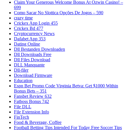
Claim Your Generous Welcome Bonus At Ozwin Casino! –
699
Como Sacar No Slottica Opções De Jogos – 590
crazy time
Crickex App Login 455
Crickex Bd 477
Cryptocurrency News
Dafabet App 353
Dating Online
Dll Bestanden Downloaden
Dll Downloads Free
Dll Files Download
DLL Manquante
Dll-filer
Download Firmware
Education
Espn Bet Promo Code Virginia Betva: Get $1000 Within
Bonus Bets – 351
Fansbet Review 632
Fatboss Bonus 742
File DLL
File Extension Info
FinTech
Food & Beverage, Coffee
Football Betting Tips Intended For Today Free Soccer Tips