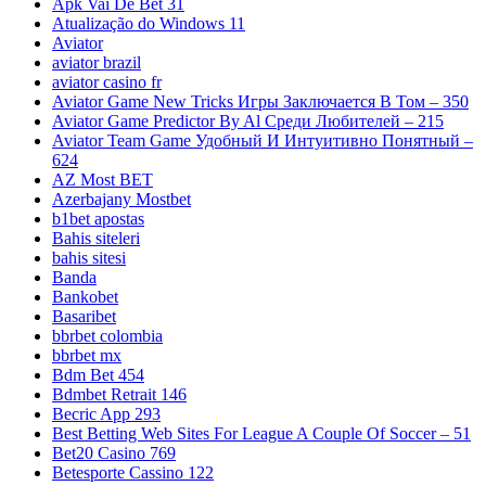
Apk Vai De Bet 31
Atualização do Windows 11
Aviator
aviator brazil
aviator casino fr
Aviator Game New Tricks Игры Заключается В Том – 350
Aviator Game Predictor By Al Среди Любителей – 215
Aviator Team Game Удобный И Интуитивно Понятный –
624
AZ Most BET
Azerbajany Mostbet
b1bet apostas
Bahis siteleri
bahis sitesi
Banda
Bankobet
Basaribet
bbrbet colombia
bbrbet mx
Bdm Bet 454
Bdmbet Retrait 146
Becric App 293
Best Betting Web Sites For League A Couple Of Soccer – 51
Bet20 Casino 769
Betesporte Cassino 122