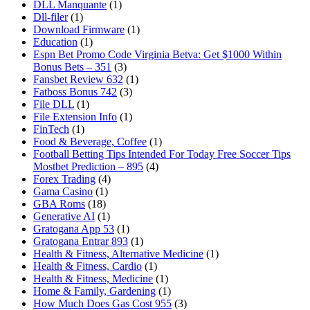
DLL Manquante
(1)
Dll-filer
(1)
Download Firmware
(1)
Education
(1)
Espn Bet Promo Code Virginia Betva: Get $1000 Within
Bonus Bets – 351
(3)
Fansbet Review 632
(1)
Fatboss Bonus 742
(3)
File DLL
(1)
File Extension Info
(1)
FinTech
(1)
Food & Beverage, Coffee
(1)
Football Betting Tips Intended For Today Free Soccer Tips
Mostbet Prediction – 895
(4)
Forex Trading
(4)
Gama Casino
(1)
GBA Roms
(18)
Generative AI
(1)
Gratogana App 53
(1)
Gratogana Entrar 893
(1)
Health & Fitness, Alternative Medicine
(1)
Health & Fitness, Cardio
(1)
Health & Fitness, Medicine
(1)
Home & Family, Gardening
(1)
How Much Does Gas Cost 955
(3)