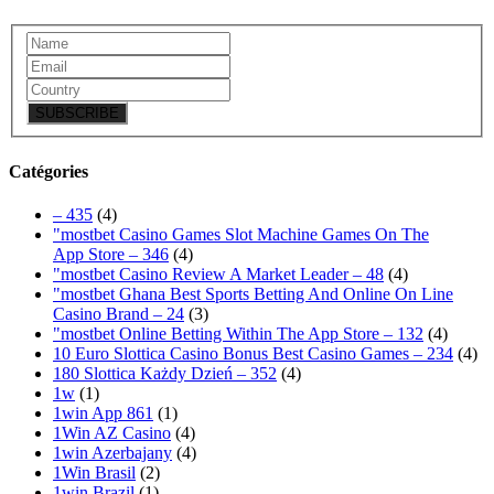
SUBSCRIBE
Catégories
– 435
(4)
"‎mostbet Casino Games Slot Machine Games On The
App Store – 346
(4)
"mostbet Casino Review A Market Leader – 48
(4)
"mostbet Ghana Best Sports Betting And Online On Line
Casino Brand – 24
(3)
"‎mostbet Online Betting Within The App Store – 132
(4)
10 Euro Slottica Casino Bonus Best Casino Games – 234
(4)
180 Slottica Każdy Dzień – 352
(4)
1w
(1)
1win App 861
(1)
1Win AZ Casino
(4)
1win Azerbajany
(4)
1Win Brasil
(2)
1win Brazil
(1)