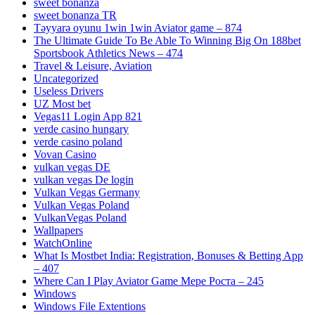
sweet bonanza
sweet bonanza TR
Təyyarə oyunu 1win 1win Aviator game – 874
The Ultimate Guide To Be Able To Winning Big On 188bet
Sportsbook Athletics News – 474
Travel & Leisure, Aviation
Uncategorized
Useless Drivers
UZ Most bet
Vegas11 Login App 821
verde casino hungary
verde casino poland
Vovan Casino
vulkan vegas DE
vulkan vegas De login
Vulkan Vegas Germany
Vulkan Vegas Poland
VulkanVegas Poland
Wallpapers
WatchOnline
What Is Mostbet India: Registration, Bonuses & Betting App
– 407
Where Can I Play Aviator Game Мере Роста – 245
Windows
Windows File Extentions