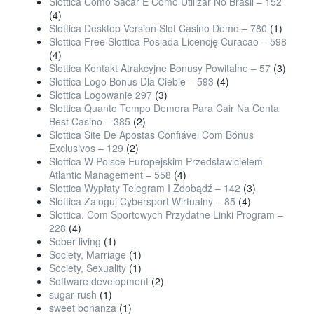
Slottica Como Sacar E Como Utilizar No Brasil – 152
(4)
Slottica Desktop Version Slot Casino Demo – 780
(1)
Slottica Free Slottica Posiada Licencję Curacao – 598
(4)
Slottica Kontakt Atrakcyjne Bonusy Powitalne – 57
(3)
Slottica Logo Bonus Dla Ciebie – 593
(4)
Slottica Logowanie 297
(3)
Slottica Quanto Tempo Demora Para Cair Na Conta
Best Casino – 385
(2)
Slottica Site De Apostas Confiável Com Bónus
Exclusivos – 129
(2)
Slottica W Polsce Europejskim Przedstawicielem
Atlantic Management – 558
(4)
Slottica Wypłaty Telegram I Zdobądź – 142
(3)
Slottica Zaloguj Cybersport Wirtualny – 85
(4)
Slottica. Com Sportowych Przydatne Linki Program –
228
(4)
Sober living
(1)
Society, Marriage
(1)
Society, Sexuality
(1)
Software development
(2)
sugar rush
(1)
sweet bonanza
(1)