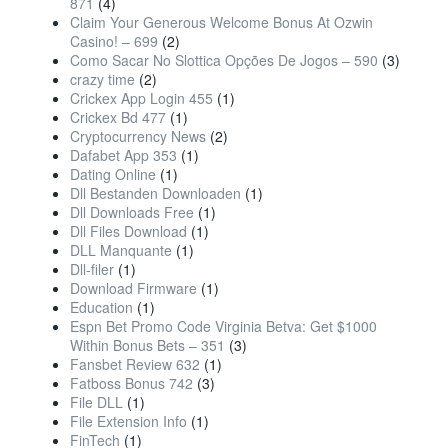
871
(4)
Claim Your Generous Welcome Bonus At Ozwin
Casino! – 699
(2)
Como Sacar No Slottica Opções De Jogos – 590
(3)
crazy time
(2)
Crickex App Login 455
(1)
Crickex Bd 477
(1)
Cryptocurrency News
(2)
Dafabet App 353
(1)
Dating Online
(1)
Dll Bestanden Downloaden
(1)
Dll Downloads Free
(1)
Dll Files Download
(1)
DLL Manquante
(1)
Dll-filer
(1)
Download Firmware
(1)
Education
(1)
Espn Bet Promo Code Virginia Betva: Get $1000
Within Bonus Bets – 351
(3)
Fansbet Review 632
(1)
Fatboss Bonus 742
(3)
File DLL
(1)
File Extension Info
(1)
FinTech
(1)