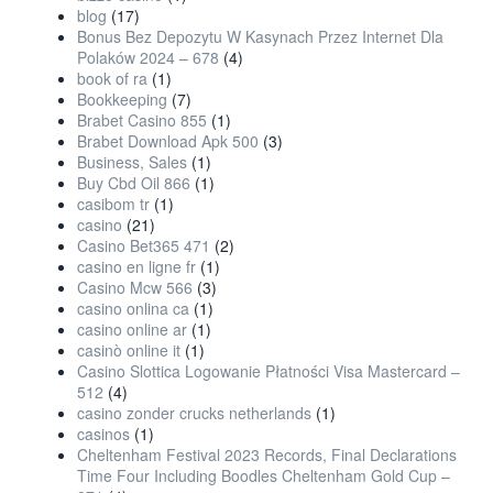
blog
(17)
Bonus Bez Depozytu W Kasynach Przez Internet Dla
Polaków 2024 – 678
(4)
book of ra
(1)
Bookkeeping
(7)
Brabet Casino 855
(1)
Brabet Download Apk 500
(3)
Business, Sales
(1)
Buy Cbd Oil 866
(1)
casibom tr
(1)
casino
(21)
Casino Bet365 471
(2)
casino en ligne fr
(1)
Casino Mcw 566
(3)
casino onlina ca
(1)
casino online ar
(1)
casinò online it
(1)
Casino Slottica Logowanie Płatności Visa Mastercard –
512
(4)
casino zonder crucks netherlands
(1)
casinos
(1)
Cheltenham Festival 2023 Records, Final Declarations
Time Four Including Boodles Cheltenham Gold Cup –