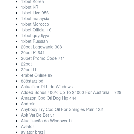
1xbet Korea
1xbet KR
1xbet Live 956
1xbet malaysia
1xbet Morocco
1xbet Official 16
1xbet qeydiyyat
1xbet Russian
20bet Logowanie 308
20bet Pl 641
20bet Promo Code 711
22bet
22bet IT
4rabet Online 69
888starz bd
Actualizar DLL de Windows
Added Bonus 400% Up To $4000 For Australia – 729
Amazon Cbd Oil Dog Hip 444
Android
Anybody Try Cbd Oil For Shingles Pain 122
Apk Vai De Bet 31
Atualização do Windows 11
Aviator
aviator brazil