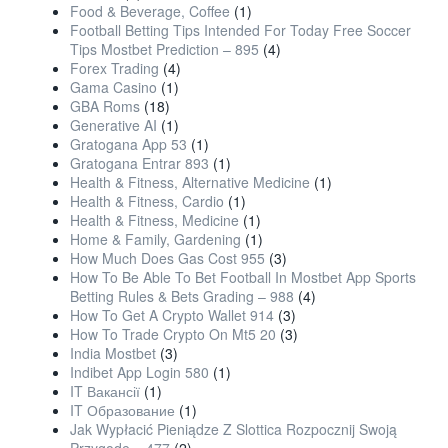
Food & Beverage, Coffee
(1)
Football Betting Tips Intended For Today Free Soccer
Tips Mostbet Prediction – 895
(4)
Forex Trading
(4)
Gama Casino
(1)
GBA Roms
(18)
Generative AI
(1)
Gratogana App 53
(1)
Gratogana Entrar 893
(1)
Health & Fitness, Alternative Medicine
(1)
Health & Fitness, Cardio
(1)
Health & Fitness, Medicine
(1)
Home & Family, Gardening
(1)
How Much Does Gas Cost 955
(3)
How To Be Able To Bet Football In Mostbet App Sports
Betting Rules & Bets Grading – 988
(4)
How To Get A Crypto Wallet 914
(3)
How To Trade Crypto On Mt5 20
(3)
India Mostbet
(3)
Indibet App Login 580
(1)
IT Вакансії
(1)
IT Образование
(1)
Jak Wypłacić Pieniądze Z Slottica Rozpocznij Swoją
Przygodę – 477
(2)