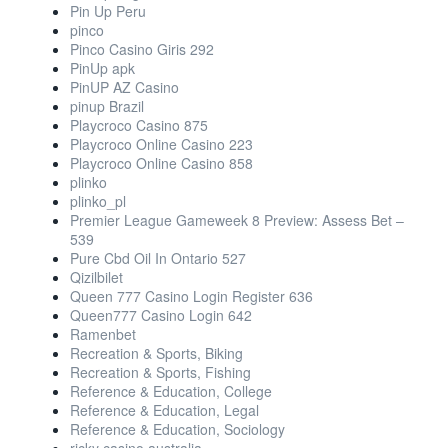
Pin Up Peru
pinco
Pinco Casino Giris 292
PinUp apk
PinUP AZ Casino
pinup Brazil
Playcroco Casino 875
Playcroco Online Casino 223
Playcroco Online Casino 858
plinko
plinko_pl
Premier League Gameweek 8 Preview: Assess Bet –
539
Pure Cbd Oil In Ontario 527
Qizilbilet
Queen 777 Casino Login Register 636
Queen777 Casino Login 642
Ramenbet
Recreation & Sports, Biking
Recreation & Sports, Fishing
Reference & Education, College
Reference & Education, Legal
Reference & Education, Sociology
ricky casino australia