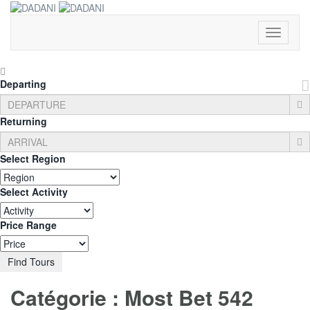
Toggle
Navigati
Departing
Returning
Select Region
Select Activity
Price Range
Find Tours
Catégorie :
Most Bet 542