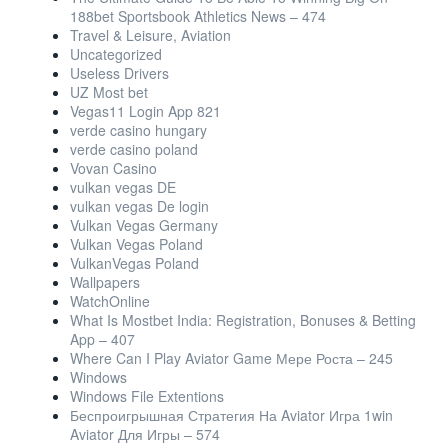
188bet Sportsbook Athletics News – 474
Travel & Leisure, Aviation
Uncategorized
Useless Drivers
UZ Most bet
Vegas11 Login App 821
verde casino hungary
verde casino poland
Vovan Casino
vulkan vegas DE
vulkan vegas De login
Vulkan Vegas Germany
Vulkan Vegas Poland
VulkanVegas Poland
Wallpapers
WatchOnline
What Is Mostbet India: Registration, Bonuses & Betting
App – 407
Where Can I Play Aviator Game Мере Роста – 245
Windows
Windows File Extentions
Беспроигрышная Стратегия На Aviator Игра 1win
Aviator Для Игры – 574