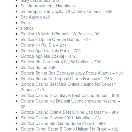
Self Improvement, Happiness
Simferopol, The Capital Of Crimea: Crimea – 846
Site Aajogo 425
Slots
slottica
Slottica 18 Metod Płatności W Polsce – 90
Slottica 6 Opinie Oferuje Bonus – 410
Slottica 94 Raj Dla – 231
Slottica App Cruciais Para – 725
Slottica App Nie Czekaj – 372
Slottica Bet Zarejestruj Się W Slottica – 782
Slottica Bonus 856
Slottica Bonus Bez Depozytu 2022 Przez Atlantic – 939
Slottica Bonus No Deposit Oferta Bonusów – 763
Slottica Casino Best Usa Online Casino No Deposit
Bonus – 219
Slottica Casino É Confiável Best Casino Bonus – 856
Slottica Casino No Deposit Licencjonowane Kasyno –
52
Slottica Casino Opinie Best Online Usa Casino – 909
Slottica Casino Review 2021 Jak Visa – 261
Slottica Casino Slot Game Sobie Prawo – 869
Slottica Como Sacar E Como Utilizar No Brasil – 152