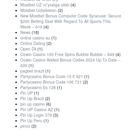
Mostbet UZ ro'yxatga olish
(4)
Mostbet Uzbekistan
(2)
New Mostbet Bonus Computer Code Syracuse: Secure
$200 Betting Deal With Regard To All Sports This
Week – 619
(4)
News
(18)
online casino au
(1)
Online Dating
(2)
Open Dll
(1)
Ozwin Casino 100 Free Spins Bubble Bubble – 849
(4)
Ozwin Casino Added Bonus Codes 2024 Up To Date –
626
(1)
pagbet brazil
(1)
Partycasino Bonus Code 10 € 921
(1)
Partycasino Bonus Code 10€ 721
(2)
Partycasino Es 128
(1)
Pin UP
(1)
Pin Up Brazil
(2)
pin up casino
(6)
Pin UP Casino AZ
(1)
Pin Up Login 379
(3)
Pin Up Peru
(1)
pinco
(2)