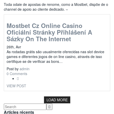
Toda odaie de apostas de renome, como a Mostbet, dispõe de o
channel de apoio ao cliente dedicado. –
Mostbet Cz Online Casino
Oficiální Stránky Přihlášení A
Sázky On The Internet
26th, Avr
As rodadas grátis são usualmente oferecidas nas slot device
games e diferentes jogos de on line casino, através de isso
certifique-se de verificar as bons…
Post by
admin
0 Comments
VIEW POST
LOAD MORE
Articles récents