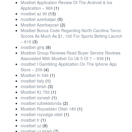
Mostbet Application Review Of The Android & Ios
Application – 969
(1)
mostbet az 90
(13)
mostbet azerbaijan
(5)
Mostbet Azerbaycan
(2)
Mostbet Bonus Code Regarding North Carolina Tsnnc
Scores As Much As $1, 100 For Sports Betting Launch
– 619
(3)
mostbet giriş
(8)
Mostbet Group Reviews Read Buyer Service Reviews
Associated With Mostbet Co Uk 5 Of 7 – 939
(1)
‎mostbet I Gambling Application On The Iphone App
Store – 209
(4)
Mostbet In 346
(1)
mostbet italy
(1)
mostbet kirish
(3)
Mostbet Kz 792
(1)
mostbet oynash
(1)
mostbet ozbekistonda
(2)
Mostbet Royxatdan Otish 180
(1)
mostbet royxatga olish
(1)
mostbet tr
(1)
mostbet uz
(8)
mostbet uz kirish
(7)