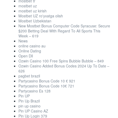
mostbet tr
mostbet uz
mostbet uz kirish
Mostbet UZ ro'yxatga olish
Mostbet Uzbekistan
New Mostbet Bonus Computer Code Syracuse: Secure
$200 Betting Deal With Regard To All Sports This
Week – 619
News
online casino au
Online Dating
Open Dll
Ozwin Casino 100 Free Spins Bubble Bubble – 849
Ozwin Casino Added Bonus Codes 2024 Up To Date –
626
pagbet brazil
Partycasino Bonus Code 10 € 921
Partycasino Bonus Code 10€ 721
Partycasino Es 128
Pin UP
Pin Up Brazil
pin up casino
Pin UP Casino AZ
Pin Up Login 379