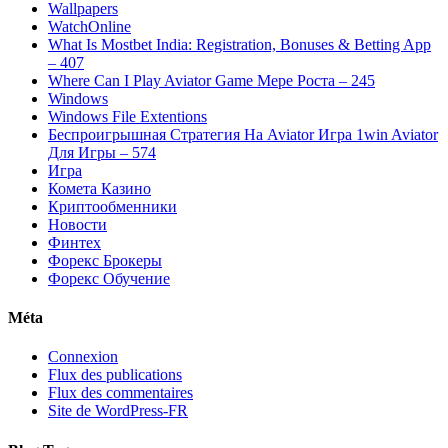
Wallpapers
WatchOnline
What Is Mostbet India: Registration, Bonuses & Betting App
– 407
Where Can I Play Aviator Game Мере Роста – 245
Windows
Windows File Extentions
Беспроигрышная Стратегия На Aviator Игра 1win Aviator
Для Игры – 574
Игра
Комета Казино
Криптообменники
Новости
Финтех
Форекс Брокеры
Форекс Обучение
Méta
Connexion
Flux des publications
Flux des commentaires
Site de WordPress-FR