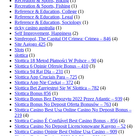
Recreation & Sports, Biking
(1)
Recreation & Sports, Fishing
(1)
Reference & Education, College
(1)
Reference & Education, Legal
(1)
Reference & Education, Sociology
(1)
ricky casino australia
(1)
Self Improvement, Happiness
(2)
Simferopol, The Capital Of Crimea: Crimea – 846
(4)
Site Aajogo 425
(3)
Slots
(1)
slottica
(1)
Slottica 18 Metod Płatności W Polsce – 90
(4)
Slottica 6 Opinie Oferuje Bonus – 410
(3)
Slottica 94 Raj Dla – 231
(1)
Slottica App Cruciais Para – 725
(3)
Slottica App Nie Czekaj – 372
(4)
Slottica Bet Zarejestruj Się W Slottica – 782
(4)
Slottica Bonus 856
(1)
Slottica Bonus Bez Depozytu 2022 Przez Atlantic – 939
(4)
Slottica Bonus No Deposit Oferta Bonusów – 763
(4)
Slottica Casino Best Usa Online Casino No Deposit Bonus –
219
(4)
Slottica Casino É Confiável Best Casino Bonus – 856
(4)
Slottica Casino No Deposit Licencjonowane Kasyno – 52
(4)
Slottica Casino Opinie Best Online Usa Casino – 909
(1)