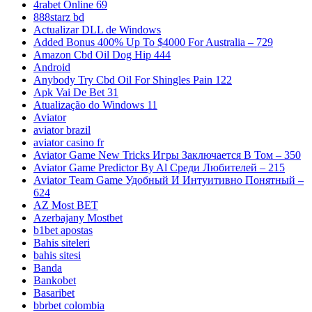
4rabet Online 69
888starz bd
Actualizar DLL de Windows
Added Bonus 400% Up To $4000 For Australia – 729
Amazon Cbd Oil Dog Hip 444
Android
Anybody Try Cbd Oil For Shingles Pain 122
Apk Vai De Bet 31
Atualização do Windows 11
Aviator
aviator brazil
aviator casino fr
Aviator Game New Tricks Игры Заключается В Том – 350
Aviator Game Predictor By Al Среди Любителей – 215
Aviator Team Game Удобный И Интуитивно Понятный –
624
AZ Most BET
Azerbajany Mostbet
b1bet apostas
Bahis siteleri
bahis sitesi
Banda
Bankobet
Basaribet
bbrbet colombia