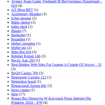
Aviator Team Game Удобный И Интуитивно Понятный –
624
(4)
AZ Most BET
(1)
Azerbajany Mostbet
(3)
b1bet apostas
(2)
Bahis siteleri
(1)
bahis sitesi
(1)
Banda
(7)
Bankobet
(1)
Basaribet
(1)
bbrbet colombia
(1)
bbrbet mx
(2)
Bdm Bet 454
(3)
Bdmbet Retrait 146
(3)
Becric App 293
(1)
Best Betting Web Sites For League A Couple Of Soccer – 51
(3)
Bet20 Casino 769
(3)
Betesporte Cassino 122
(1)
Betmotion brazil
(1)
Betnacional Aposta 841
(3)
bizzo casino
(1)
blog
(17)
Bonus Bez Depozytu W Kasynach Przez Internet Dla
Polaków 2024 – 678
(4)