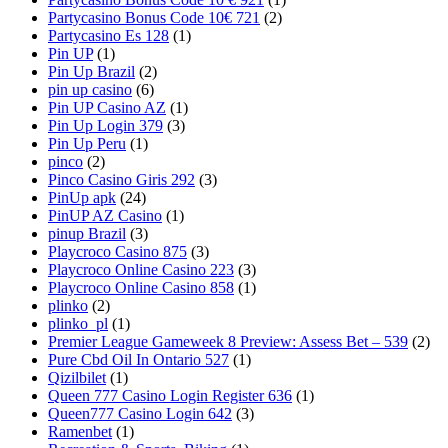
Partycasino Bonus Code 10€ 721
(2)
Partycasino Es 128
(1)
Pin UP
(1)
Pin Up Brazil
(2)
pin up casino
(6)
Pin UP Casino AZ
(1)
Pin Up Login 379
(3)
Pin Up Peru
(1)
pinco
(2)
Pinco Casino Giris 292
(3)
PinUp apk
(24)
PinUP AZ Casino
(1)
pinup Brazil
(3)
Playcroco Casino 875
(3)
Playcroco Online Casino 223
(3)
Playcroco Online Casino 858
(1)
plinko
(2)
plinko_pl
(1)
Premier League Gameweek 8 Preview: Assess Bet – 539
(2)
Pure Cbd Oil In Ontario 527
(1)
Qizilbilet
(1)
Queen 777 Casino Login Register 636
(1)
Queen777 Casino Login 642
(3)
Ramenbet
(1)