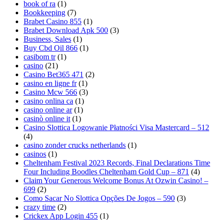
book of ra
(1)
Bookkeeping
(7)
Brabet Casino 855
(1)
Brabet Download Apk 500
(3)
Business, Sales
(1)
Buy Cbd Oil 866
(1)
casibom tr
(1)
casino
(21)
Casino Bet365 471
(2)
casino en ligne fr
(1)
Casino Mcw 566
(3)
casino onlina ca
(1)
casino online ar
(1)
casinò online it
(1)
Casino Slottica Logowanie Płatności Visa Mastercard – 512
(4)
casino zonder crucks netherlands
(1)
casinos
(1)
Cheltenham Festival 2023 Records, Final Declarations Time
Four Including Boodles Cheltenham Gold Cup – 871
(4)
Claim Your Generous Welcome Bonus At Ozwin Casino! –
699
(2)
Como Sacar No Slottica Opções De Jogos – 590
(3)
crazy time
(2)
Crickex App Login 455
(1)