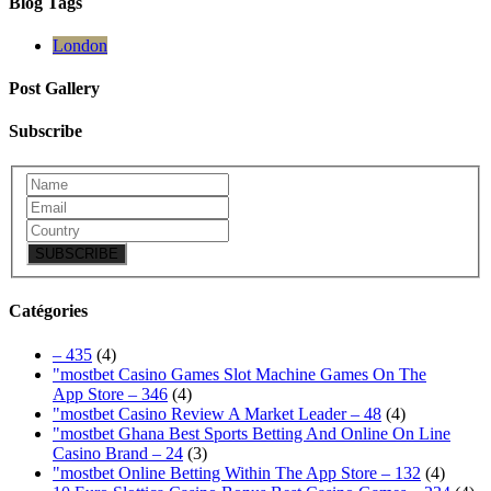
Blog Tags
London
Post Gallery
Subscribe
SUBSCRIBE
Catégories
– 435
(4)
"‎mostbet Casino Games Slot Machine Games On The
App Store – 346
(4)
"mostbet Casino Review A Market Leader – 48
(4)
"mostbet Ghana Best Sports Betting And Online On Line
Casino Brand – 24
(3)
"‎mostbet Online Betting Within The App Store – 132
(4)