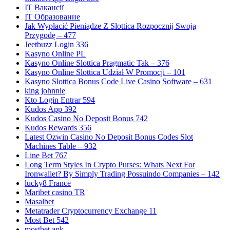
IT Вакансії
IT Образование
Jak Wypłacić Pieniądze Z Slottica Rozpocznij Swoją
Przygodę – 477
Jeetbuzz Login 336
Kasyno Online PL
Kasyno Online Slottica Pragmatic Tak – 376
Kasyno Online Slottica Udział W Promocji – 101
Kasyno Slottica Bonus Code Live Casino Software – 631
king johnnie
Kto Login Entrar 594
Kudos App 392
Kudos Casino No Deposit Bonus 742
Kudos Rewards 356
Latest Ozwin Casino No Deposit Bonus Codes Slot
Machines Table – 932
Line Bet 767
Long Term Styles In Crypto Purses: Whats Next For
Ironwallet? By Simply Trading Possuindo Companies – 142
lucky8 France
Maribet casino TR
Masalbet
Metatrader Cryptocurrency Exchange 11
Most Bet 542
mostbet apk