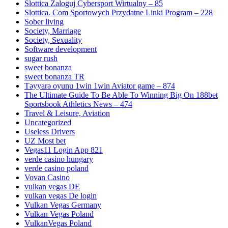
Slottica Zaloguj Cybersport Wirtualny – 85
Slottica. Com Sportowych Przydatne Linki Program – 228
Sober living
Society, Marriage
Society, Sexuality
Software development
sugar rush
sweet bonanza
sweet bonanza TR
Təyyarə oyunu 1win 1win Aviator game – 874
The Ultimate Guide To Be Able To Winning Big On 188bet
Sportsbook Athletics News – 474
Travel & Leisure, Aviation
Uncategorized
Useless Drivers
UZ Most bet
Vegas11 Login App 821
verde casino hungary
verde casino poland
Vovan Casino
vulkan vegas DE
vulkan vegas De login
Vulkan Vegas Germany
Vulkan Vegas Poland
VulkanVegas Poland