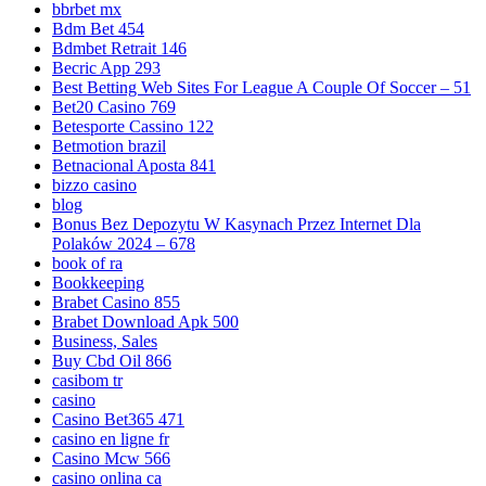
bbrbet mx
Bdm Bet 454
Bdmbet Retrait 146
Becric App 293
Best Betting Web Sites For League A Couple Of Soccer – 51
Bet20 Casino 769
Betesporte Cassino 122
Betmotion brazil
Betnacional Aposta 841
bizzo casino
blog
Bonus Bez Depozytu W Kasynach Przez Internet Dla
Polaków 2024 – 678
book of ra
Bookkeeping
Brabet Casino 855
Brabet Download Apk 500
Business, Sales
Buy Cbd Oil 866
casibom tr
casino
Casino Bet365 471
casino en ligne fr
Casino Mcw 566
casino onlina ca