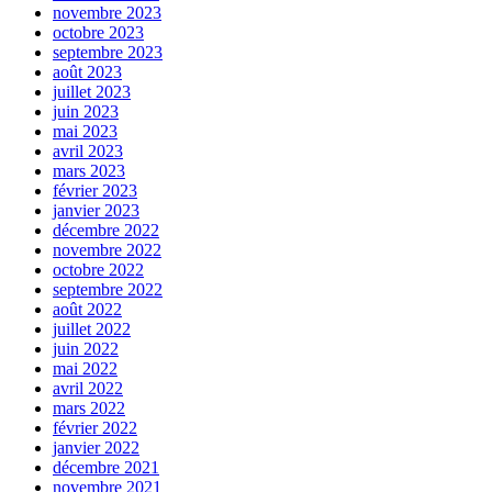
novembre 2023
octobre 2023
septembre 2023
août 2023
juillet 2023
juin 2023
mai 2023
avril 2023
mars 2023
février 2023
janvier 2023
décembre 2022
novembre 2022
octobre 2022
septembre 2022
août 2022
juillet 2022
juin 2022
mai 2022
avril 2022
mars 2022
février 2022
janvier 2022
décembre 2021
novembre 2021