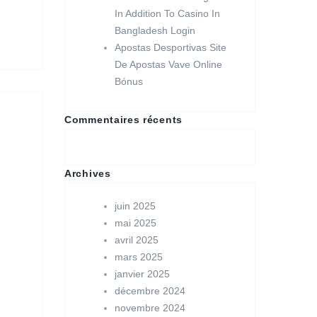
In Addition To Casino In
Bangladesh Login
Apostas Desportivas Site
De Apostas Vave Online
Bónus
Commentaires récents
Archives
juin 2025
mai 2025
avril 2025
mars 2025
janvier 2025
décembre 2024
novembre 2024