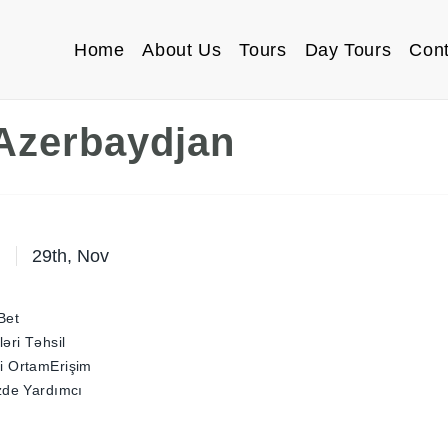
Home
About Us
Tours
Day Tours
Cont
Azerbaydjan
29th, Nov
Bet
əri Təhsil
i OrtamErişim
zde Yardımcı