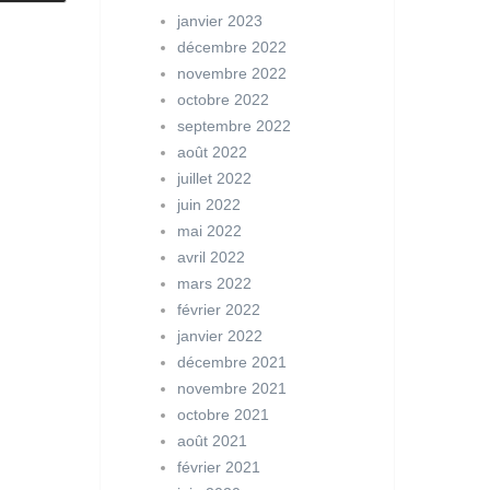
janvier 2023
décembre 2022
novembre 2022
octobre 2022
septembre 2022
août 2022
juillet 2022
juin 2022
mai 2022
avril 2022
mars 2022
février 2022
janvier 2022
décembre 2021
novembre 2021
octobre 2021
août 2021
février 2021