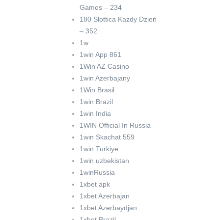
Games – 234
180 Slottica Każdy Dzień
– 352
1w
1win App 861
1Win AZ Casino
1win Azerbajany
1Win Brasil
1win Brazil
1win India
1WIN Official In Russia
1win Skachat 559
1win Turkiye
1win uzbekistan
1winRussia
1xbet apk
1xbet Azerbajan
1xbet Azerbaydjan
1xbet Brazil