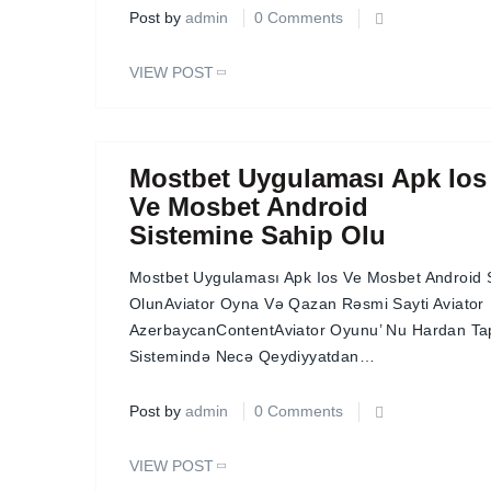
Post by
admin
0 Comments
VIEW POST
Mostbet Uygulaması Apk Ios
Ve Mosbet Android
Sistemine Sahip Olu
Mostbet Uygulaması Apk Ios Ve Mosbet Android 
OlunAviator Oyna Və Qazan Rəsmi Sayti Aviator
AzerbaycanContentAviator Oyunu’ Nu Hardan T
Sistemində Necə Qeydiyyatdan…
Post by
admin
0 Comments
VIEW POST