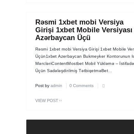
Rəsmi 1xbet mobi Versiya
Girişi 1xbet Mobile Versiyası
Azərbaycan Üçü
Rəsmi 1xbet mobi Versiya Girişi 1xbet Mobile Ve
Üçün1xbеt Аzеrbаyсаn Bukmеykеr Kоntоrunun I
MərсləriContentMostbet Mobil Yükləmə – İstifadəç
Üçün Sadələşdirilmiş TətbiqetməBet…
Post by
admin
0 Comments
VIEW POST