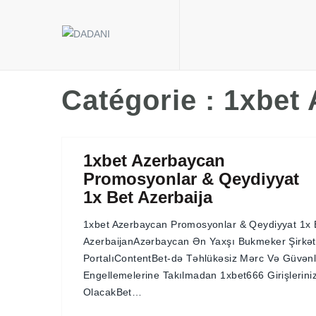
Catégorie :
1xbet 
1xbet Azerbaycan
Promosyonlar & Qeydiyyat
1x Bet Azerbaija
1xbet Azerbaycan Promosyonlar & Qeydiyyat 1x 
AzerbaijanAzərbaycan Ən Yaxşı Bukmeker Şirkətl
PortalıContentBet-də Təhlükəsiz Mərc Və Güvənl
Engellemelerine Takılmadan 1xbet666 Girişlerini
OlacakBеt…