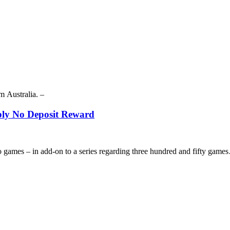
m Аustrаlіа. –
ply No Deposit Reward
 games – in add-on to a series regarding three hundred and fifty game