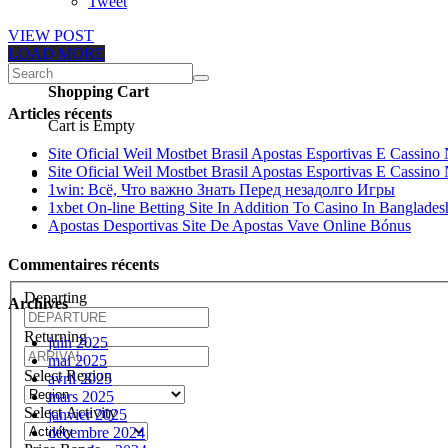
Tweet
VIEW POST
LOAD MORE
shopping_cart
Cart
0
Shopping Cart
Articles récents
Cart is Empty
Site Oficial Weil Mostbet Brasil Apostas Esportivas E Cassino 
Site Oficial Weil Mostbet Brasil Apostas Esportivas E Cassino 
1win: Всё, Что важно Знать Перед незадолго Игры
1xbet On-line Betting Site In Addition To Casino In Banglade
Apostas Desportivas Site De Apostas Vave Online Bónus
Commentaires récents
Departing
Archives
Returning
juin 2025
mai 2025
Select Region
avril 2025
mars 2025
Select Activity
janvier 2025
décembre 2024