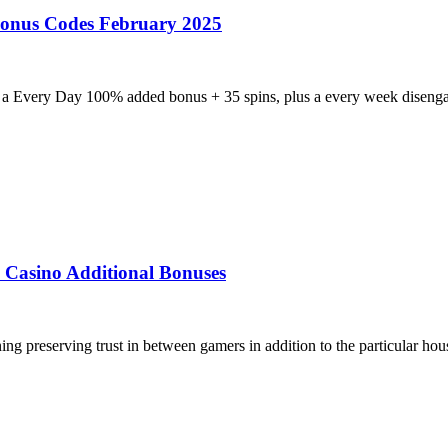
onus Codes February 2025
nce, a Every Day 100% added bonus + 35 spins, plus a every week dise
 Casino Additional Bonuses
cerning preserving trust in between gamers in addition to the particular 