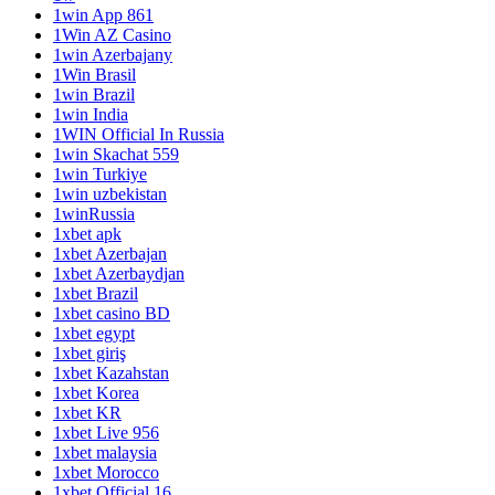
1win App 861
1Win AZ Casino
1win Azerbajany
1Win Brasil
1win Brazil
1win India
1WIN Official In Russia
1win Skachat 559
1win Turkiye
1win uzbekistan
1winRussia
1xbet apk
1xbet Azerbajan
1xbet Azerbaydjan
1xbet Brazil
1xbet casino BD
1xbet egypt
1xbet giriş
1xbet Kazahstan
1xbet Korea
1xbet KR
1xbet Live 956
1xbet malaysia
1xbet Morocco
1xbet Official 16