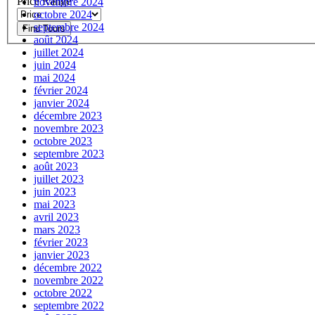
Price Range
novembre 2024
octobre 2024
septembre 2024
Find Tours
août 2024
juillet 2024
juin 2024
mai 2024
février 2024
janvier 2024
décembre 2023
novembre 2023
octobre 2023
septembre 2023
août 2023
juillet 2023
juin 2023
mai 2023
avril 2023
mars 2023
février 2023
janvier 2023
décembre 2022
novembre 2022
octobre 2022
septembre 2022