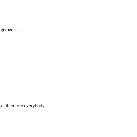
ngagement…
house, therefore everybody…