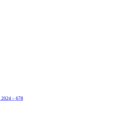
 2024 – 678