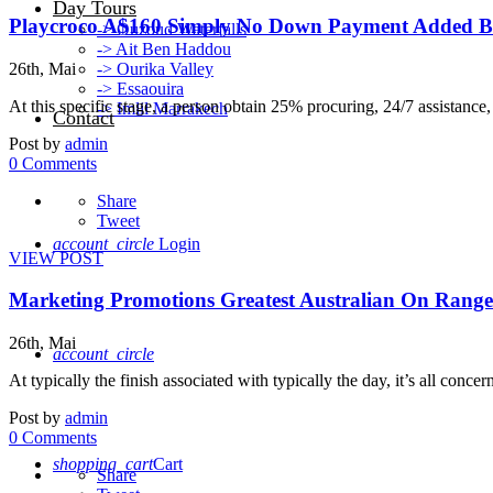
Day Tours
Playcroco A$160 Simply No Down Payment Added B
-> Ouzoud Waterfalls
-> Ait Ben Haddou
26th, Mai
-> Ourika Valley
-> Essaouira
At this specific stage, a person obtain 25% procuring, 24/7 assista
-> Imlil Marrakech
Contact
Post by
admin
0 Comments
Share
Tweet
account_circle
Login
VIEW POST
Marketing Promotions Greatest Australian On Range
26th, Mai
account_circle
At typically the finish associated with typically the day, it’s all con
Post by
admin
0 Comments
shopping_cart
Cart
Share