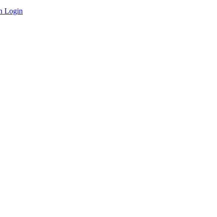
sh Login