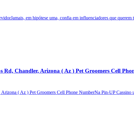
vidorJamais, em hipótese uma, confia em influenciadores que querem
os Rd, Chandler, Arizona ( Az ) Pet Groomers Cell Ph
r, Arizona ( Az ) Pet Groomers Cell Phone NumberNa Pin-UP Cassino