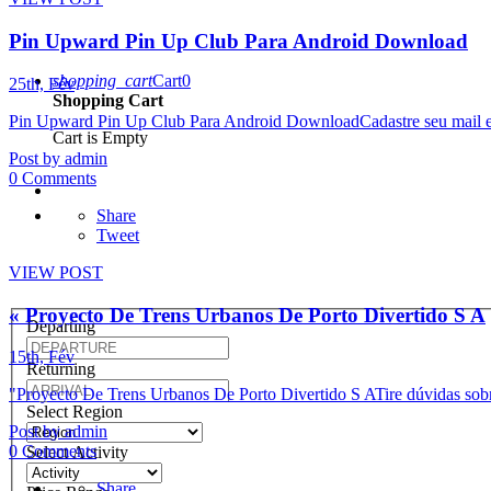
Pin Upward Pin Up Club Para Android Download
shopping_cart
Cart
0
25th, Fév
Shopping Cart
Pin Upward Pin Up Club Para Android DownloadCadastre seu mail e
Cart is Empty
Post by
admin
0 Comments
Share
Tweet
VIEW POST
« Proyecto De Trens Urbanos De Porto Divertido S A
Departing
15th, Fév
Returning
"Proyecto De Trens Urbanos De Porto Divertido S ATire dúvidas sobr
Select Region
Post by
admin
0 Comments
Select Activity
Share