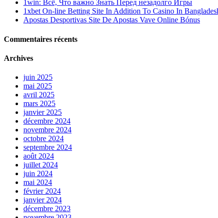
1win: Всё, Что важно Знать Перед незадолго Игры
1xbet On-line Betting Site In Addition To Casino In Banglade
Apostas Desportivas Site De Apostas Vave Online Bónus
Commentaires récents
Archives
juin 2025
mai 2025
avril 2025
mars 2025
janvier 2025
décembre 2024
novembre 2024
octobre 2024
septembre 2024
août 2024
juillet 2024
juin 2024
mai 2024
février 2024
janvier 2024
décembre 2023
novembre 2023