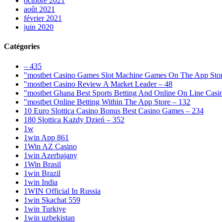
octobre 2021
août 2021
février 2021
juin 2020
Catégories
– 435
"‎mostbet Casino Games Slot Machine Games On The App Stor
"mostbet Casino Review A Market Leader – 48
"mostbet Ghana Best Sports Betting And Online On Line Casi
"‎mostbet Online Betting Within The App Store – 132
10 Euro Slottica Casino Bonus Best Casino Games – 234
180 Slottica Każdy Dzień – 352
1w
1win App 861
1Win AZ Casino
1win Azerbajany
1Win Brasil
1win Brazil
1win India
1WIN Official In Russia
1win Skachat 559
1win Turkiye
1win uzbekistan