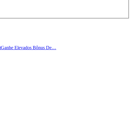
tentGanhe Elevados Bônus De…