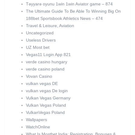
Təyyarə oyunu 1win 1win Aviator game – 874
The Ultimate Guide To Be Able To Winning Big On
188bet Sportsbook Athletics News – 474
Travel & Leisure, Aviation
Uncategorized
Useless Drivers
UZ Most bet
Vegas11 Login App 821
verde casino hungary
verde casino poland
Vovan Casino
vulkan vegas DE
vulkan vegas De login
Vulkan Vegas Germany
Vulkan Vegas Poland
VulkanVegas Poland
Wallpapers
WatchOnline
What Is Mostbet India: Registration, Bonuses &