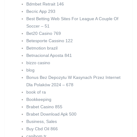
Bdmbet Retrait 146
Becric App 293
Best Betting Web Sites For League A Couple Of
Soccer – 51
Bet20 Casino 769
Betesporte Cassino 122
Betmotion brazil
Betnacional Aposta 841
bizzo casino
blog
Bonus Bez Depozytu W Kasynach Przez Internet
Dla Polaków 2024 – 678
book of ra
Bookkeeping
Brabet Casino 855
Brabet Download Apk 500
Business, Sales
Buy Cbd Oil 866
casibom tr