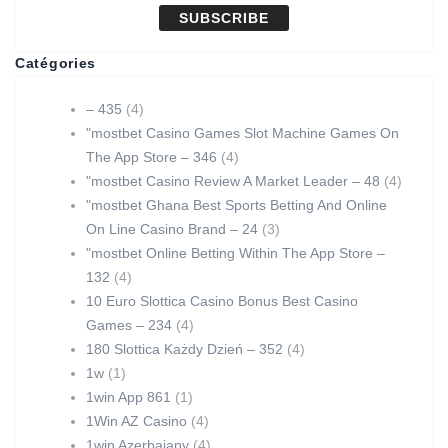
SUBSCRIBE
Catégories
– 435
(4)
"‎mostbet Casino Games Slot Machine Games On
The App Store – 346
(4)
"mostbet Casino Review A Market Leader – 48
(4)
"mostbet Ghana Best Sports Betting And Online
On Line Casino Brand – 24
(3)
"‎mostbet Online Betting Within The App Store –
132
(4)
10 Euro Slottica Casino Bonus Best Casino
Games – 234
(4)
180 Slottica Każdy Dzień – 352
(4)
1w
(1)
1win App 861
(1)
1Win AZ Casino
(4)
1win Azerbajany
(4)