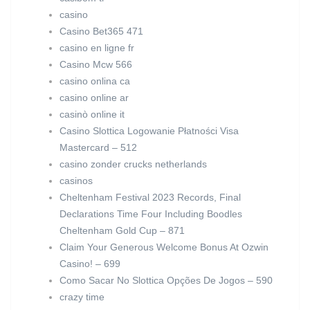
casino
Casino Bet365 471
casino en ligne fr
Casino Mcw 566
casino onlina ca
casino online ar
casinò online it
Casino Slottica Logowanie Płatności Visa
Mastercard – 512
casino zonder crucks netherlands
casinos
Cheltenham Festival 2023 Records, Final
Declarations Time Four Including Boodles
Cheltenham Gold Cup – 871
Claim Your Generous Welcome Bonus At Ozwin
Casino! – 699
Como Sacar No Slottica Opções De Jogos – 590
crazy time