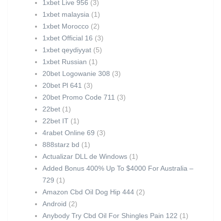
1xbet Live 956
(3)
1xbet malaysia
(1)
1xbet Morocco
(2)
1xbet Official 16
(3)
1xbet qeydiyyat
(5)
1xbet Russian
(1)
20bet Logowanie 308
(3)
20bet Pl 641
(3)
20bet Promo Code 711
(3)
22bet
(1)
22bet IT
(1)
4rabet Online 69
(3)
888starz bd
(1)
Actualizar DLL de Windows
(1)
Added Bonus 400% Up To $4000 For Australia –
729
(1)
Amazon Cbd Oil Dog Hip 444
(2)
Android
(2)
Anybody Try Cbd Oil For Shingles Pain 122
(1)