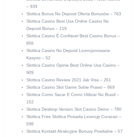
– 939
Slottica Bonus No Deposit Oferta Bonusów – 763
Slottica Casino Best Usa Online Casino No
Deposit Bonus – 219
Slottica Casino É Confiável Best Casino Bonus –
856
Slottica Casino No Deposit Licencjonowane
Kasyno – 52
Slottica Casino Opinie Best Online Usa Casino –
909
Slottica Casino Review 2021 Jak Visa – 261
Slottica Casino Slot Game Sobie Prawo – 869
Slottica Como Sacar E Como Utilizar No Brasil –
152
Slottica Desktop Version Slot Casino Demo – 780
Slottica Free Slottica Posiada Licencję Curacao –
598
Slottica Kontakt Atrakcyjne Bonusy Powitalne – 57