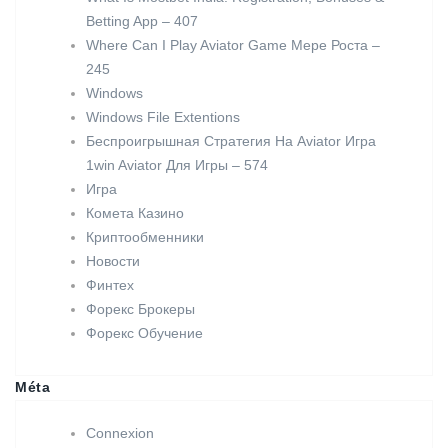
Betting App – 407
Where Can I Play Aviator Game Мере Роста –
245
Windows
Windows File Extentions
Беспроигрышная Стратегия На Aviator Игра
1win Aviator Для Игры – 574
Игра
Комета Казино
Криптообменники
Новости
Финтех
Форекс Брокеры
Форекс Обучение
Méta
Connexion