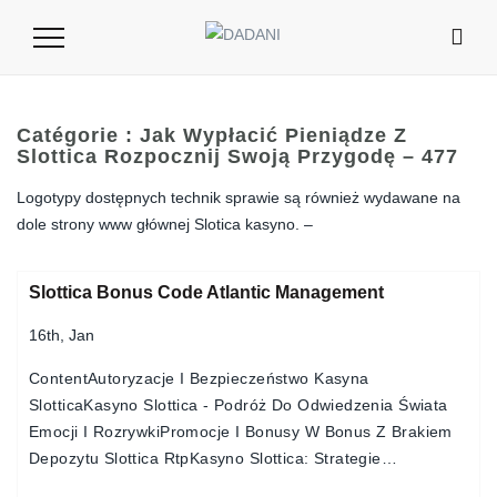
Toggle
Navigation
Catégorie :
Jak Wypłacić Pieniądze Z
Slottica Rozpocznij Swoją Przygodę – 477
Logotypy dostępnych technik sprawie są również wydawane na
dole strony www głównej Slotica kasyno. –
Slottica Bonus Code Atlantic Management
16th, Jan
ContentAutoryzacje I Bezpieczeństwo Kasyna
SlotticaKasyno Slottica - Podróż Do Odwiedzenia Świata
Emocji I RozrywkiPromocje I Bonusy W Bonus Z Brakiem
Depozytu Slottica RtpKasyno Slottica: Strategie…