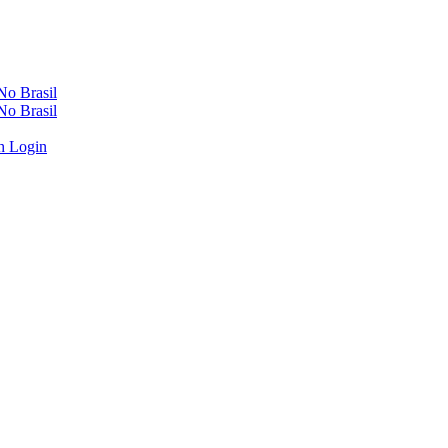
No Brasil
No Brasil
sh Login