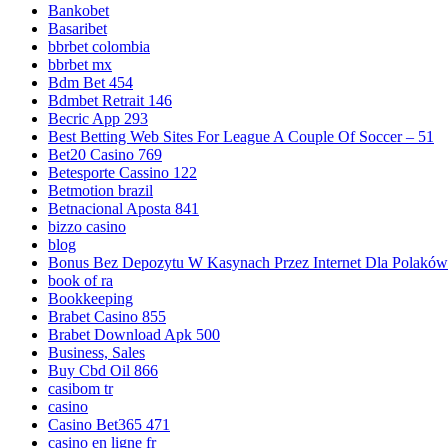
Bankobet
Basaribet
bbrbet colombia
bbrbet mx
Bdm Bet 454
Bdmbet Retrait 146
Becric App 293
Best Betting Web Sites For League A Couple Of Soccer – 51
Bet20 Casino 769
Betesporte Cassino 122
Betmotion brazil
Betnacional Aposta 841
bizzo casino
blog
Bonus Bez Depozytu W Kasynach Przez Internet Dla Polaków
book of ra
Bookkeeping
Brabet Casino 855
Brabet Download Apk 500
Business, Sales
Buy Cbd Oil 866
casibom tr
casino
Casino Bet365 471
casino en ligne fr