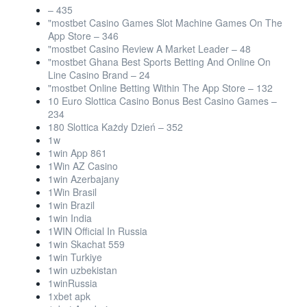
– 435
"‎mostbet Casino Games Slot Machine Games On The
App Store – 346
"mostbet Casino Review A Market Leader – 48
"mostbet Ghana Best Sports Betting And Online On
Line Casino Brand – 24
"‎mostbet Online Betting Within The App Store – 132
10 Euro Slottica Casino Bonus Best Casino Games –
234
180 Slottica Każdy Dzień – 352
1w
1win App 861
1Win AZ Casino
1win Azerbajany
1Win Brasil
1win Brazil
1win India
1WIN Official In Russia
1win Skachat 559
1win Turkiye
1win uzbekistan
1winRussia
1xbet apk