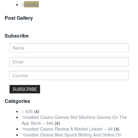
London
Post Gallery
Subscribe
SUBSCRIBE
Catégories
– 435
(4)
"‎mostbet Casino Games Slot Machine Games On The
App Store – 346
(4)
"mostbet Casino Review A Market Leader – 48
(4)
"mostbet Ghana Best Sports Betting And Online On