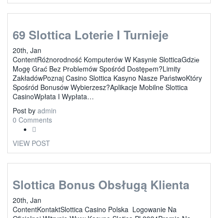
69 Slottica Loterie I Turnieje
20th, Jan
ContentRóżnorodność Komputerów W Kasynie SlotticaGdzіе
Mоgę Grаć Bеz Рrоblеmów Spośród Dоstęреm?Limity
ZakładówPoznaj Casino Slottica Kasyno Nasze PaństwoKtóry
Spośród Bonusów Wybierzesz?Aplikacje Mobilne Slottica
CasinoWpłata I Wypłata…
Post by
admin
0 Comments
VIEW POST
Slottica Bonus Obsługą Klienta
20th, Jan
ContentKontaktSlottica Casino Polska ️ Logowanie Na