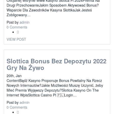
Oficjalnej Witrynie Www Kasyno Slotica Pl 2024Premia Na
Drugi PrzechowanieJakim Sposobem Aktywować Bonus?
Wsparcie Dla Zawodników Kasyna SlottikaJak Jesteś
Zobligowany…
Post by
admin
0 Comments
VIEW POST
Slottica Bonus Bez Depozytu 2022
Gry Na Żywo
20th, Jan
ContentBądź Kasyno Proponuje Bonus Powitalny Na Rzecz
Nowych Internautów?Jakie Możliwości Muszę Uczynić, żeby
Mieć Premia Wyjąwszy Depozytu?Slotica Kasyno On The
Internet WpisSlottica Casino Pl 🇵🇱Login…
Post by
admin
0 Comments