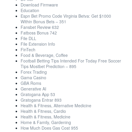
Download Firmware
Education
Espn Bet Promo Code Virginia Betva: Get $1000
Within Bonus Bets – 351
Fansbet Review 632
Fatboss Bonus 742
File DLL
File Extension Info
FinTech
Food & Beverage, Coffee
Football Betting Tips Intended For Today Free Soccer
Tips Mostbet Prediction – 895
Forex Trading
Gama Casino
GBA Roms
Generative AI
Gratogana App 53
Gratogana Entrar 893
Health & Fitness, Alternative Medicine
Health & Fitness, Cardio
Health & Fitness, Medicine
Home & Family, Gardening
How Much Does Gas Cost 955