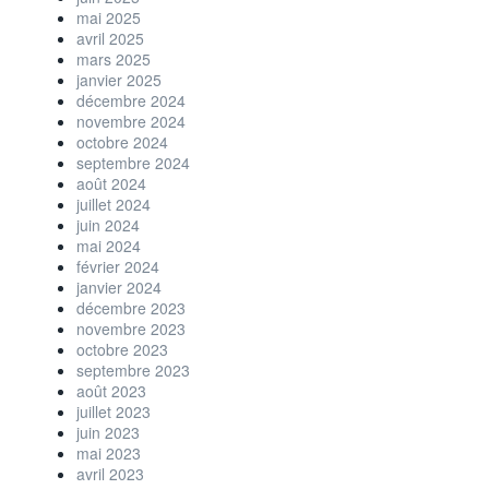
mai 2025
avril 2025
mars 2025
janvier 2025
décembre 2024
novembre 2024
octobre 2024
septembre 2024
août 2024
juillet 2024
juin 2024
mai 2024
février 2024
janvier 2024
décembre 2023
novembre 2023
octobre 2023
septembre 2023
août 2023
juillet 2023
juin 2023
mai 2023
avril 2023