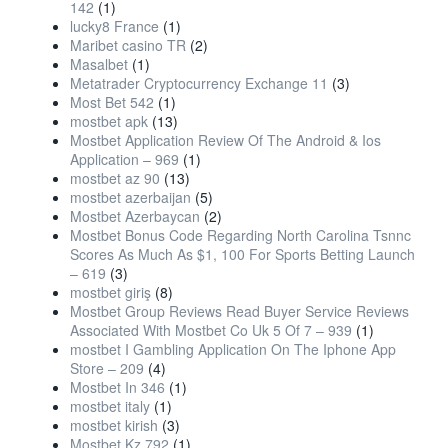
142
(1)
lucky8 France
(1)
Maribet casino TR
(2)
Masalbet
(1)
Metatrader Cryptocurrency Exchange 11
(3)
Most Bet 542
(1)
mostbet apk
(13)
Mostbet Application Review Of The Android & Ios
Application – 969
(1)
mostbet az 90
(13)
mostbet azerbaijan
(5)
Mostbet Azerbaycan
(2)
Mostbet Bonus Code Regarding North Carolina Tsnnc
Scores As Much As $1, 100 For Sports Betting Launch
– 619
(3)
mostbet giriş
(8)
Mostbet Group Reviews Read Buyer Service Reviews
Associated With Mostbet Co Uk 5 Of 7 – 939
(1)
‎mostbet I Gambling Application On The Iphone App
Store – 209
(4)
Mostbet In 346
(1)
mostbet italy
(1)
mostbet kirish
(3)
Mostbet Kz 792
(1)