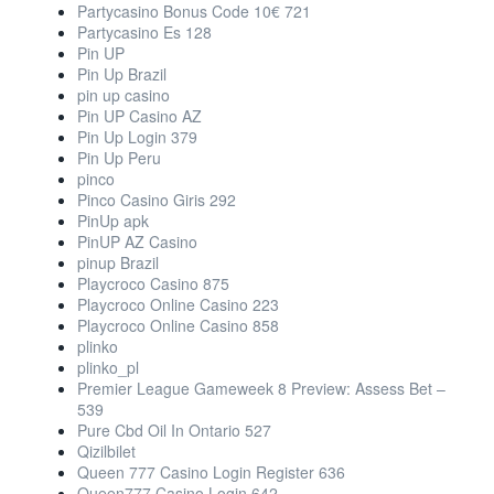
Partycasino Bonus Code 10€ 721
Partycasino Es 128
Pin UP
Pin Up Brazil
pin up casino
Pin UP Casino AZ
Pin Up Login 379
Pin Up Peru
pinco
Pinco Casino Giris 292
PinUp apk
PinUP AZ Casino
pinup Brazil
Playcroco Casino 875
Playcroco Online Casino 223
Playcroco Online Casino 858
plinko
plinko_pl
Premier League Gameweek 8 Preview: Assess Bet –
539
Pure Cbd Oil In Ontario 527
Qizilbilet
Queen 777 Casino Login Register 636
Queen777 Casino Login 642