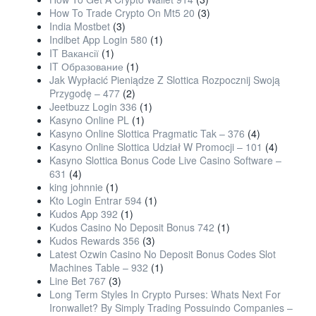
How To Trade Crypto On Mt5 20
(3)
India Mostbet
(3)
Indibet App Login 580
(1)
IT Вакансії
(1)
IT Образование
(1)
Jak Wypłacić Pieniądze Z Slottica Rozpocznij Swoją
Przygodę – 477
(2)
Jeetbuzz Login 336
(1)
Kasyno Online PL
(1)
Kasyno Online Slottica Pragmatic Tak – 376
(4)
Kasyno Online Slottica Udział W Promocji – 101
(4)
Kasyno Slottica Bonus Code Live Casino Software –
631
(4)
king johnnie
(1)
Kto Login Entrar 594
(1)
Kudos App 392
(1)
Kudos Casino No Deposit Bonus 742
(1)
Kudos Rewards 356
(3)
Latest Ozwin Casino No Deposit Bonus Codes Slot
Machines Table – 932
(1)
Line Bet 767
(3)
Long Term Styles In Crypto Purses: Whats Next For
Ironwallet? By Simply Trading Possuindo Companies –