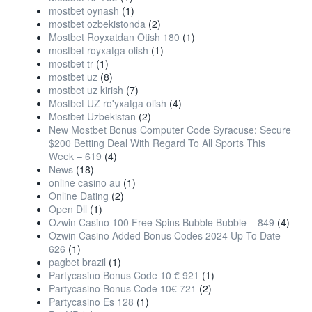
mostbet oynash
(1)
mostbet ozbekistonda
(2)
Mostbet Royxatdan Otish 180
(1)
mostbet royxatga olish
(1)
mostbet tr
(1)
mostbet uz
(8)
mostbet uz kirish
(7)
Mostbet UZ ro'yxatga olish
(4)
Mostbet Uzbekistan
(2)
New Mostbet Bonus Computer Code Syracuse: Secure
$200 Betting Deal With Regard To All Sports This
Week – 619
(4)
News
(18)
online casino au
(1)
Online Dating
(2)
Open Dll
(1)
Ozwin Casino 100 Free Spins Bubble Bubble – 849
(4)
Ozwin Casino Added Bonus Codes 2024 Up To Date –
626
(1)
pagbet brazil
(1)
Partycasino Bonus Code 10 € 921
(1)
Partycasino Bonus Code 10€ 721
(2)
Partycasino Es 128
(1)