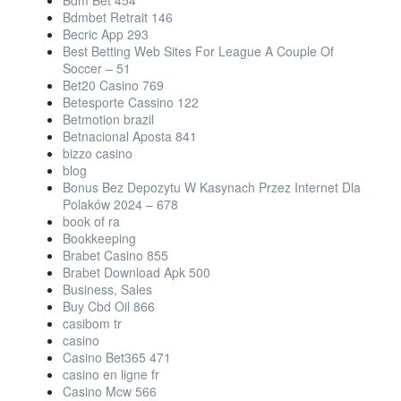
Bdmbet Retrait 146
Becric App 293
Best Betting Web Sites For League A Couple Of
Soccer – 51
Bet20 Casino 769
Betesporte Cassino 122
Betmotion brazil
Betnacional Aposta 841
bizzo casino
blog
Bonus Bez Depozytu W Kasynach Przez Internet Dla
Polaków 2024 – 678
book of ra
Bookkeeping
Brabet Casino 855
Brabet Download Apk 500
Business, Sales
Buy Cbd Oil 866
casibom tr
casino
Casino Bet365 471
casino en ligne fr
Casino Mcw 566