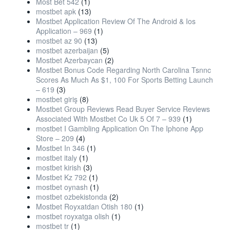
Most Bet 542
(1)
mostbet apk
(13)
Mostbet Application Review Of The Android & Ios
Application – 969
(1)
mostbet az 90
(13)
mostbet azerbaijan
(5)
Mostbet Azerbaycan
(2)
Mostbet Bonus Code Regarding North Carolina Tsnnc
Scores As Much As $1, 100 For Sports Betting Launch
– 619
(3)
mostbet giriş
(8)
Mostbet Group Reviews Read Buyer Service Reviews
Associated With Mostbet Co Uk 5 Of 7 – 939
(1)
‎mostbet I Gambling Application On The Iphone App
Store – 209
(4)
Mostbet In 346
(1)
mostbet italy
(1)
mostbet kirish
(3)
Mostbet Kz 792
(1)
mostbet oynash
(1)
mostbet ozbekistonda
(2)
Mostbet Royxatdan Otish 180
(1)
mostbet royxatga olish
(1)
mostbet tr
(1)