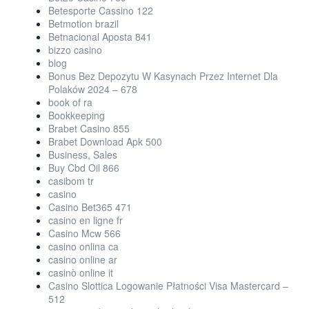
Betesporte Cassino 122
Betmotion brazil
Betnacional Aposta 841
bizzo casino
blog
Bonus Bez Depozytu W Kasynach Przez Internet Dla
Polaków 2024 – 678
book of ra
Bookkeeping
Brabet Casino 855
Brabet Download Apk 500
Business, Sales
Buy Cbd Oil 866
casibom tr
casino
Casino Bet365 471
casino en ligne fr
Casino Mcw 566
casino onlina ca
casino online ar
casinò online it
Casino Slottica Logowanie Płatności Visa Mastercard –
512