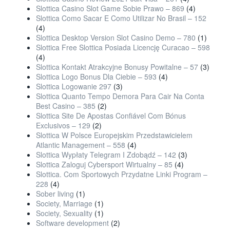
Slottica Casino Slot Game Sobie Prawo – 869
(4)
Slottica Como Sacar E Como Utilizar No Brasil – 152
(4)
Slottica Desktop Version Slot Casino Demo – 780
(1)
Slottica Free Slottica Posiada Licencję Curacao – 598
(4)
Slottica Kontakt Atrakcyjne Bonusy Powitalne – 57
(3)
Slottica Logo Bonus Dla Ciebie – 593
(4)
Slottica Logowanie 297
(3)
Slottica Quanto Tempo Demora Para Cair Na Conta
Best Casino – 385
(2)
Slottica Site De Apostas Confiável Com Bónus
Exclusivos – 129
(2)
Slottica W Polsce Europejskim Przedstawicielem
Atlantic Management – 558
(4)
Slottica Wypłaty Telegram I Zdobądź – 142
(3)
Slottica Zaloguj Cybersport Wirtualny – 85
(4)
Slottica. Com Sportowych Przydatne Linki Program –
228
(4)
Sober living
(1)
Society, Marriage
(1)
Society, Sexuality
(1)
Software development
(2)