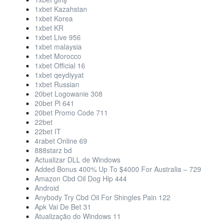
1xbet Kazahstan
1xbet Korea
1xbet KR
1xbet Live 956
1xbet malaysia
1xbet Morocco
1xbet Official 16
1xbet qeydiyyat
1xbet Russian
20bet Logowanie 308
20bet Pl 641
20bet Promo Code 711
22bet
22bet IT
4rabet Online 69
888starz bd
Actualizar DLL de Windows
Added Bonus 400% Up To $4000 For Australia – 729
Amazon Cbd Oil Dog Hip 444
Android
Anybody Try Cbd Oil For Shingles Pain 122
Apk Vai De Bet 31
Atualização do Windows 11