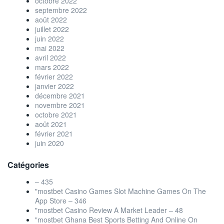
octobre 2022
septembre 2022
août 2022
juillet 2022
juin 2022
mai 2022
avril 2022
mars 2022
février 2022
janvier 2022
décembre 2021
novembre 2021
octobre 2021
août 2021
février 2021
juin 2020
Catégories
– 435
"‎mostbet Casino Games Slot Machine Games On The
App Store – 346
"mostbet Casino Review A Market Leader – 48
"mostbet Ghana Best Sports Betting And Online On