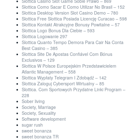
Slottica Casino Slot Game Sobie Prawo – 869
Slottica Como Sacar E Como Utilizar No Brasil – 152
Slottica Desktop Version Slot Casino Demo – 780
Slottica Free Slottica Posiada Licencję Curacao – 598
Slottica Kontakt Atrakcyjne Bonusy Powitalne – 57
Slottica Logo Bonus Dla Ciebie – 593
Slottica Logowanie 297
Slottica Quanto Tempo Demora Para Cair Na Conta
Best Casino – 385
Slottica Site De Apostas Confiável Com Bónus
Exclusivos – 129
Slottica W Polsce Europejskim Przedstawicielem
Atlantic Management – 558
Slottica Wypłaty Telegram I Zdobądź – 142
Slottica Zaloguj Cybersport Wirtualny – 85
Slottica. Com Sportowych Przydatne Linki Program –
228
Sober living
Society, Marriage
Society, Sexuality
Software development
sugar rush
sweet bonanza
sweet bonanza TR