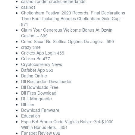
casino zonder crucks netherlands
casinos
Cheltenham Festival 2023 Records, Final Declarations
Time Four Including Boodles Cheltenham Gold Cup –
871
Claim Your Generous Welcome Bonus At Ozwin
Casino! – 699
Como Sacar No Slottica Opções De Jogos – 590
crazy time
Crickex App Login 455
Crickex Bd 477
Cryptocurrency News
Dafabet App 353
Dating Online
Dll Bestanden Downloaden
Dll Downloads Free
Dll Files Download
DLL Manquante
Dll-filer
Download Firmware
Education
Espn Bet Promo Code Virginia Betva: Get $1000
Within Bonus Bets – 351
Fansbet Review 632