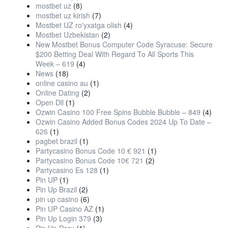
mostbet uz
(8)
mostbet uz kirish
(7)
Mostbet UZ ro'yxatga olish
(4)
Mostbet Uzbekistan
(2)
New Mostbet Bonus Computer Code Syracuse: Secure
$200 Betting Deal With Regard To All Sports This
Week – 619
(4)
News
(18)
online casino au
(1)
Online Dating
(2)
Open Dll
(1)
Ozwin Casino 100 Free Spins Bubble Bubble – 849
(4)
Ozwin Casino Added Bonus Codes 2024 Up To Date –
626
(1)
pagbet brazil
(1)
Partycasino Bonus Code 10 € 921
(1)
Partycasino Bonus Code 10€ 721
(2)
Partycasino Es 128
(1)
Pin UP
(1)
Pin Up Brazil
(2)
pin up casino
(6)
Pin UP Casino AZ
(1)
Pin Up Login 379
(3)
Pin Up Peru
(1)