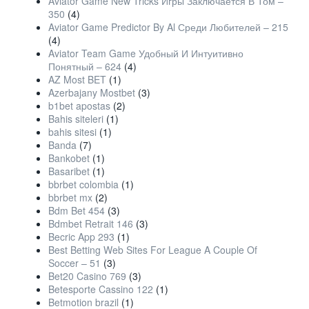
Aviator Game New Tricks Игры Заключается В Том –
350
(4)
Aviator Game Predictor By Al Среди Любителей – 215
(4)
Aviator Team Game Удобный И Интуитивно
Понятный – 624
(4)
AZ Most BET
(1)
Azerbajany Mostbet
(3)
b1bet apostas
(2)
Bahis siteleri
(1)
bahis sitesi
(1)
Banda
(7)
Bankobet
(1)
Basaribet
(1)
bbrbet colombia
(1)
bbrbet mx
(2)
Bdm Bet 454
(3)
Bdmbet Retrait 146
(3)
Becric App 293
(1)
Best Betting Web Sites For League A Couple Of
Soccer – 51
(3)
Bet20 Casino 769
(3)
Betesporte Cassino 122
(1)
Betmotion brazil
(1)