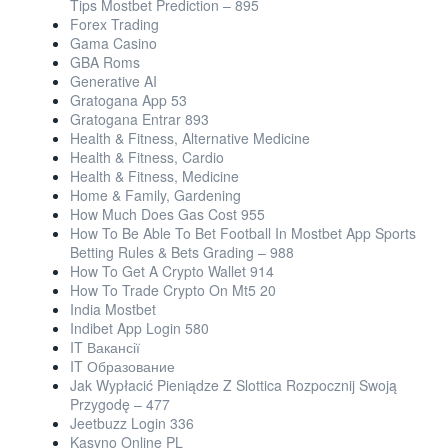
Tips Mostbet Prediction – 895
Forex Trading
Gama Casino
GBA Roms
Generative AI
Gratogana App 53
Gratogana Entrar 893
Health & Fitness, Alternative Medicine
Health & Fitness, Cardio
Health & Fitness, Medicine
Home & Family, Gardening
How Much Does Gas Cost 955
How To Be Able To Bet Football In Mostbet App Sports
Betting Rules & Bets Grading – 988
How To Get A Crypto Wallet 914
How To Trade Crypto On Mt5 20
India Mostbet
Indibet App Login 580
IT Вакансії
IT Образование
Jak Wypłacić Pieniądze Z Slottica Rozpocznij Swoją
Przygodę – 477
Jeetbuzz Login 336
Kasyno Online PL