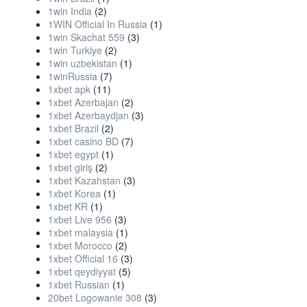
1win India
(2)
1WIN Official In Russia
(1)
1win Skachat 559
(3)
1win Turkiye
(2)
1win uzbekistan
(1)
1winRussia
(7)
1xbet apk
(11)
1xbet Azerbajan
(2)
1xbet Azerbaydjan
(3)
1xbet Brazil
(2)
1xbet casino BD
(7)
1xbet egypt
(1)
1xbet giriş
(2)
1xbet Kazahstan
(3)
1xbet Korea
(1)
1xbet KR
(1)
1xbet Live 956
(3)
1xbet malaysia
(1)
1xbet Morocco
(2)
1xbet Official 16
(3)
1xbet qeydiyyat
(5)
1xbet Russian
(1)
20bet Logowanie 308
(3)