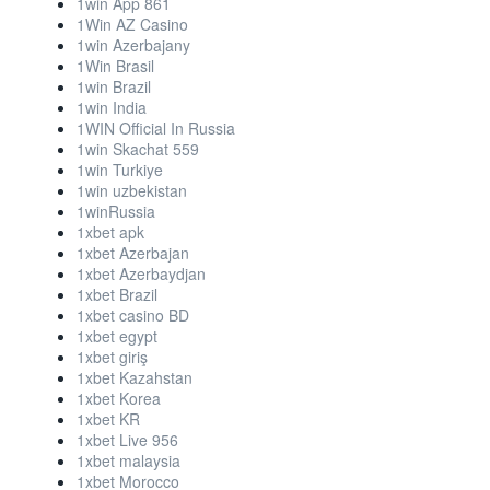
1win App 861
1Win AZ Casino
1win Azerbajany
1Win Brasil
1win Brazil
1win India
1WIN Official In Russia
1win Skachat 559
1win Turkiye
1win uzbekistan
1winRussia
1xbet apk
1xbet Azerbajan
1xbet Azerbaydjan
1xbet Brazil
1xbet casino BD
1xbet egypt
1xbet giriş
1xbet Kazahstan
1xbet Korea
1xbet KR
1xbet Live 956
1xbet malaysia
1xbet Morocco