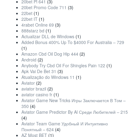
20bet Pl 641
(3)
20bet Promo Code 711
(3)
22bet
(1)
22bet IT
(1)
4rabet Online 69
(3)
888starz bd
(1)
Actualizar DLL de Windows
(1)
Added Bonus 400% Up To $4000 For Australia – 729
(1)
Amazon Cbd Oil Dog Hip 444
(2)
Android
(2)
Anybody Try Cbd Oil For Shingles Pain 122
(1)
Apk Vai De Bet 31
(3)
Atualização do Windows 11
(1)
Aviator
(2)
aviator brazil
(2)
aviator casino fr
(1)
Aviator Game New Tricks Игры Заключается В Том –
350
(4)
Aviator Game Predictor By Al Среди Любителей – 215
(4)
Aviator Team Game Удобный И Интуитивно
Понятный – 624
(4)
AZ Most BET
(1)