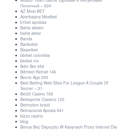
Понятный – 624
AZ Most BET
Azerbajany Mostbet
b1bet apostas
Bahis siteleri
bahis sitesi
Banda
Bankobet
Basaribet
bbrbet colombia
bbrbet mx
Bdm Bet 454
Bdmbet Retrait 146
Becric App 293
Best Betting Web Sites For League A Couple Of
Soccer – 51
Bet20 Casino 769
Betesporte Cassino 122
Betmotion brazil
Betnacional Aposta 841
bizzo casino
blog
Bonus Bez Depozytu W Kasynach Przez Internet Dla