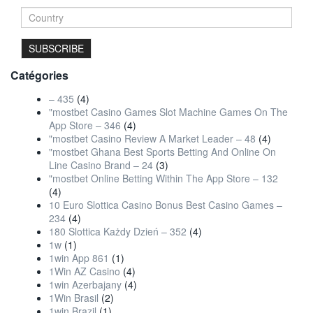
SUBSCRIBE
Catégories
– 435
(4)
"‎mostbet Casino Games Slot Machine Games On The
App Store – 346
(4)
"mostbet Casino Review A Market Leader – 48
(4)
"mostbet Ghana Best Sports Betting And Online On
Line Casino Brand – 24
(3)
"‎mostbet Online Betting Within The App Store – 132
(4)
10 Euro Slottica Casino Bonus Best Casino Games –
234
(4)
180 Slottica Każdy Dzień – 352
(4)
1w
(1)
1win App 861
(1)
1Win AZ Casino
(4)
1win Azerbajany
(4)
1Win Brasil
(2)
1win Brazil
(1)