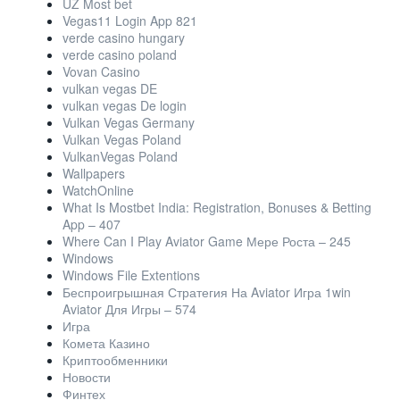
UZ Most bet
Vegas11 Login App 821
verde casino hungary
verde casino poland
Vovan Casino
vulkan vegas DE
vulkan vegas De login
Vulkan Vegas Germany
Vulkan Vegas Poland
VulkanVegas Poland
Wallpapers
WatchOnline
What Is Mostbet India: Registration, Bonuses & Betting
App – 407
Where Can I Play Aviator Game Мере Роста – 245
Windows
Windows File Extentions
Беспроигрышная Стратегия На Aviator Игра 1win
Aviator Для Игры – 574
Игра
Комета Казино
Криптообменники
Новости
Финтех