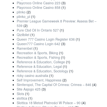
Playcroco Online Casino 223
(3)
Playcroco Online Casino 858
(1)
plinko
(2)
plinko_pl
(1)
Premier League Gameweek 8 Preview: Assess Bet –
539
(2)
Pure Cbd Oil In Ontario 527
(1)
Qizilbilet
(1)
Queen 777 Casino Login Register 636
(1)
Queen777 Casino Login 642
(3)
Ramenbet
(1)
Recreation & Sports, Biking
(1)
Recreation & Sports, Fishing
(1)
Reference & Education, College
(1)
Reference & Education, Legal
(1)
Reference & Education, Sociology
(1)
ricky casino australia
(1)
Self Improvement, Happiness
(2)
Simferopol, The Capital Of Crimea: Crimea – 846
(4)
Site Aajogo 425
(3)
Slots
(1)
slottica
(1)
Slottica 18 Metod Płatności W Polsce – 90
(4)