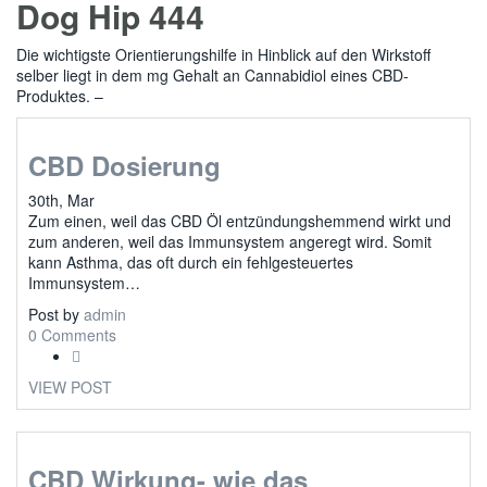
Dog Hip 444
Die wichtigste Orientierungshilfe in Hinblick auf den Wirkstoff
selber liegt in dem mg Gehalt an Cannabidiol eines CBD-
Produktes. –
CBD Dosierung
30th, Mar
Zum einen, weil das CBD Öl entzündungshemmend wirkt und
zum anderen, weil das Immunsystem angeregt wird. Somit
kann Asthma, das oft durch ein fehlgesteuertes
Immunsystem…
Post by
admin
0 Comments
VIEW POST
CBD Wirkung- wie das