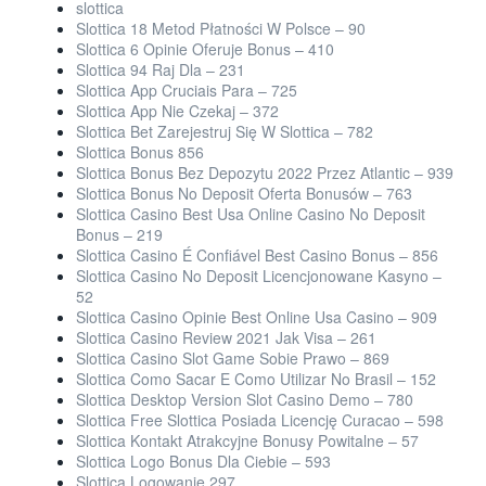
slottica
Slottica 18 Metod Płatności W Polsce – 90
Slottica 6 Opinie Oferuje Bonus – 410
Slottica 94 Raj Dla – 231
Slottica App Cruciais Para – 725
Slottica App Nie Czekaj – 372
Slottica Bet Zarejestruj Się W Slottica – 782
Slottica Bonus 856
Slottica Bonus Bez Depozytu 2022 Przez Atlantic – 939
Slottica Bonus No Deposit Oferta Bonusów – 763
Slottica Casino Best Usa Online Casino No Deposit
Bonus – 219
Slottica Casino É Confiável Best Casino Bonus – 856
Slottica Casino No Deposit Licencjonowane Kasyno –
52
Slottica Casino Opinie Best Online Usa Casino – 909
Slottica Casino Review 2021 Jak Visa – 261
Slottica Casino Slot Game Sobie Prawo – 869
Slottica Como Sacar E Como Utilizar No Brasil – 152
Slottica Desktop Version Slot Casino Demo – 780
Slottica Free Slottica Posiada Licencję Curacao – 598
Slottica Kontakt Atrakcyjne Bonusy Powitalne – 57
Slottica Logo Bonus Dla Ciebie – 593
Slottica Logowanie 297