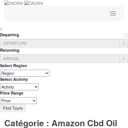
Toggle
Navigati
Departing
Returning
Select Region
Select Activity
Price Range
Find Tours
Catégorie :
Amazon Cbd Oil