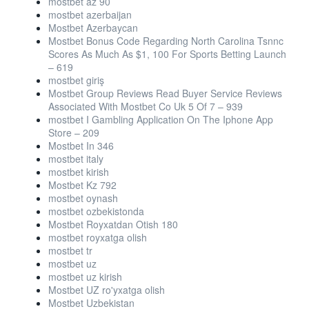
mostbet az 90
mostbet azerbaijan
Mostbet Azerbaycan
Mostbet Bonus Code Regarding North Carolina Tsnnc
Scores As Much As $1, 100 For Sports Betting Launch
– 619
mostbet giriş
Mostbet Group Reviews Read Buyer Service Reviews
Associated With Mostbet Co Uk 5 Of 7 – 939
‎mostbet I Gambling Application On The Iphone App
Store – 209
Mostbet In 346
mostbet italy
mostbet kirish
Mostbet Kz 792
mostbet oynash
mostbet ozbekistonda
Mostbet Royxatdan Otish 180
mostbet royxatga olish
mostbet tr
mostbet uz
mostbet uz kirish
Mostbet UZ ro'yxatga olish
Mostbet Uzbekistan