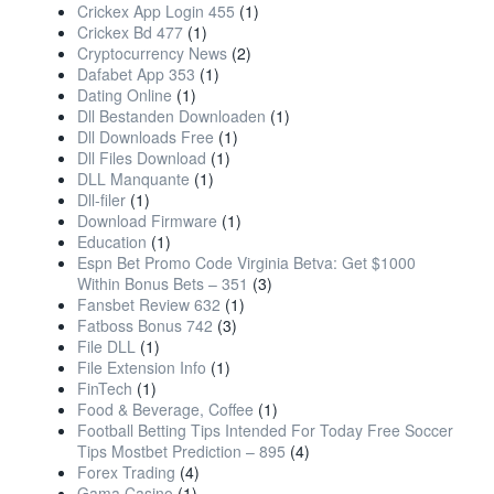
Crickex App Login 455
(1)
Crickex Bd 477
(1)
Cryptocurrency News
(2)
Dafabet App 353
(1)
Dating Online
(1)
Dll Bestanden Downloaden
(1)
Dll Downloads Free
(1)
Dll Files Download
(1)
DLL Manquante
(1)
Dll-filer
(1)
Download Firmware
(1)
Education
(1)
Espn Bet Promo Code Virginia Betva: Get $1000
Within Bonus Bets – 351
(3)
Fansbet Review 632
(1)
Fatboss Bonus 742
(3)
File DLL
(1)
File Extension Info
(1)
FinTech
(1)
Food & Beverage, Coffee
(1)
Football Betting Tips Intended For Today Free Soccer
Tips Mostbet Prediction – 895
(4)
Forex Trading
(4)
Gama Casino
(1)