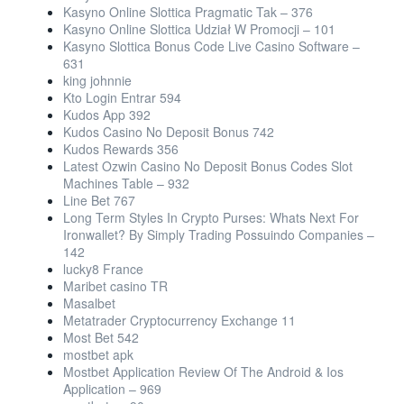
Kasyno Online Slottica Pragmatic Tak – 376
Kasyno Online Slottica Udział W Promocji – 101
Kasyno Slottica Bonus Code Live Casino Software –
631
king johnnie
Kto Login Entrar 594
Kudos App 392
Kudos Casino No Deposit Bonus 742
Kudos Rewards 356
Latest Ozwin Casino No Deposit Bonus Codes Slot
Machines Table – 932
Line Bet 767
Long Term Styles In Crypto Purses: Whats Next For
Ironwallet? By Simply Trading Possuindo Companies –
142
lucky8 France
Maribet casino TR
Masalbet
Metatrader Cryptocurrency Exchange 11
Most Bet 542
mostbet apk
Mostbet Application Review Of The Android & Ios
Application – 969