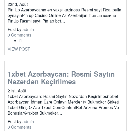
22nd, Août
Pin Up Azərbaycanın ən yaxşı kazinosu Rəsmi sayt Real pulla
oynayınPin up Casino Online Az Azerbaijan Пин ап казино
PinUp Rəsmi saytı Pin ap bet…
Post by
admin
0 Comments
VIEW POST
1xbet Azərbaycan: Rəsmi Saytın
Nəzərdən Keçirilməs
21st, Août
1xbet Azərbaycan: Rəsmi Saytın Nəzərdən Keçirilməsi1xbet
Azerbaycan İdman Üzrə Onlayn Mərclər ᐉ Bukmeker Şirkəti
1xbet Giriş ᐉ Aze 1xbet ComContentBet Arizona Promos Və
Bonuslar💎1xbet Bukmeker…
Post by
admin
0 Comments