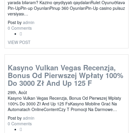
yarada bilərəm? Kazino qeydiyyatı qaydalarıRulet OyunuƏlavə
Pin-UpPin-up OyunlarıPinup 360 OyunlarıPin-Up casino pulsuz
versiyası…
Post by
admin
0 Comments
VIEW POST
Kasyno Vulkan Vegas Recenzja,
Bonus Od Pierwszej Wpłaty 100%
Do 3000 Zł And Up 125 F
29th, Août
Kasyno Vulkan Vegas Recenzja, Bonus Od Pierwszej Wpłaty
100% Do 3000 Zł And Up 125 FsKasyno Mobilne Grać Na
Automatach OnlineContentCzy T Promocji Na Darmowe…
Post by
admin
0 Comments