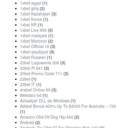
1xbet egypt
(1)
1xbet giriş
(2)
1xbet Kazahstan
(3)
1xbet Korea
(1)
1xbet KR
(1)
1xbet Live 956
(3)
1xbet malaysia
(1)
1xbet Morocco
(2)
1xbet Official 16
(3)
1xbet qeydiyyat
(5)
1xbet Russian
(1)
20bet Logowanie 308
(3)
20bet Pl 641
(3)
20bet Promo Code 711
(3)
22bet
(1)
22bet IT
(1)
4rabet Online 69
(3)
888starz bd
(1)
Actualizar DLL de Windows
(1)
Added Bonus 400% Up To $4000 For Australia – 729
(1)
Amazon Cbd Oil Dog Hip 444
(2)
Android
(2)
Anybody Try Cbd Oil For Shingles Pain 122
(1)