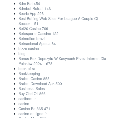
Bdm Bet 454
Bdmbet Retrait 146
Becric App 293
Best Betting Web Sites For League A Couple Of
Soccer – 51
Bet20 Casino 769
Betesporte Cassino 122
Betmotion brazil
Betnacional Aposta 841
bizzo casino
blog
Bonus Bez Depozytu W Kasynach Przez Internet Dla
Polaków 2024 – 678
book of ra
Bookkeeping
Brabet Casino 855
Brabet Download Apk 500
Business, Sales
Buy Cbd Oil 866
casibom tr
casino
Casino Bet365 471
casino en ligne fr