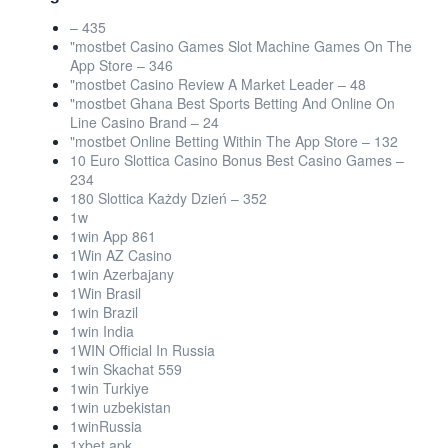
– 435
"‎mostbet Casino Games Slot Machine Games On The
App Store – 346
"mostbet Casino Review A Market Leader – 48
"mostbet Ghana Best Sports Betting And Online On
Line Casino Brand – 24
"‎mostbet Online Betting Within The App Store – 132
10 Euro Slottica Casino Bonus Best Casino Games –
234
180 Slottica Każdy Dzień – 352
1w
1win App 861
1Win AZ Casino
1win Azerbajany
1Win Brasil
1win Brazil
1win India
1WIN Official In Russia
1win Skachat 559
1win Turkiye
1win uzbekistan
1winRussia
1xbet apk