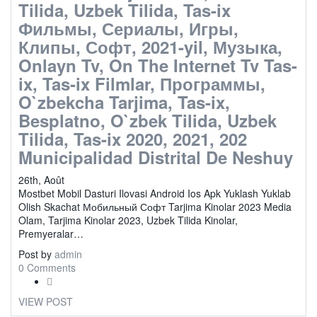
Tilida, Uzbek Tilida, Tas-ix
Фильмы, Сериалы, Игры,
Клипы, Софт, 2021-yil, Музыка,
Onlayn Tv, On The Internet Tv Tas-
ix, Tas-ix Filmlar, Программы,
O`zbekcha Tarjima, Tas-ix,
Besplatno, O`zbek Tilida, Uzbek
Tilida, Tas-ix 2020, 2021, 202
Municipalidad Distrital De Neshuy
26th, Août
Mostbet Mobil Dasturi Ilovasi Android Ios Apk Yuklash Yuklab
Olish Skachat Мобильный Софт Tarjima Kinolar 2023 Media
Olam, Tarjima Kinolar 2023, Uzbek Tilida Kinolar,
Premyeralar…
Post by
admin
0 Comments
VIEW POST