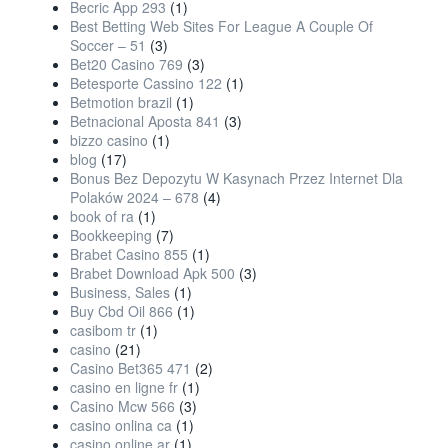
Becric App 293
(1)
Best Betting Web Sites For League A Couple Of
Soccer – 51
(3)
Bet20 Casino 769
(3)
Betesporte Cassino 122
(1)
Betmotion brazil
(1)
Betnacional Aposta 841
(3)
bizzo casino
(1)
blog
(17)
Bonus Bez Depozytu W Kasynach Przez Internet Dla
Polaków 2024 – 678
(4)
book of ra
(1)
Bookkeeping
(7)
Brabet Casino 855
(1)
Brabet Download Apk 500
(3)
Business, Sales
(1)
Buy Cbd Oil 866
(1)
casibom tr
(1)
casino
(21)
Casino Bet365 471
(2)
casino en ligne fr
(1)
Casino Mcw 566
(3)
casino onlina ca
(1)
casino online ar
(1)