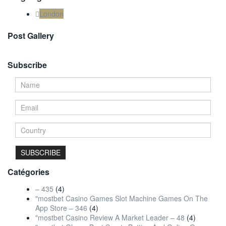
London
Post Gallery
Subscribe
SUBSCRIBE
Catégories
– 435
(4)
"‎mostbet Casino Games Slot Machine Games On The
App Store – 346
(4)
"mostbet Casino Review A Market Leader – 48
(4)