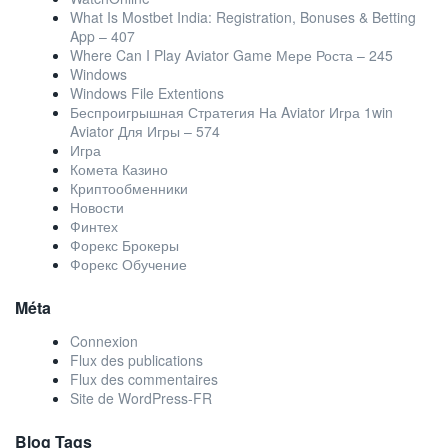
What Is Mostbet India: Registration, Bonuses & Betting
App – 407
Where Can I Play Aviator Game Мере Роста – 245
Windows
Windows File Extentions
Беспроигрышная Стратегия На Aviator Игра 1win
Aviator Для Игры – 574
Игра
Комета Казино
Криптообменники
Новости
Финтех
Форекс Брокеры
Форекс Обучение
Méta
Connexion
Flux des publications
Flux des commentaires
Site de WordPress-FR
Blog Tags