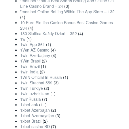
"mostbet Ghana Best Sports Betting And Online On
Line Casino Brand – 24
(3)
"‎mostbet Online Betting Within The App Store – 132
(4)
10 Euro Slottica Casino Bonus Best Casino Games –
234
(4)
180 Slottica Każdy Dzień – 352
(4)
1w
(1)
1win App 861
(1)
1Win AZ Casino
(4)
1win Azerbajany
(4)
1Win Brasil
(2)
1win Brazil
(1)
1win India
(2)
1WIN Official In Russia
(1)
1win Skachat 559
(3)
1win Turkiye
(2)
1win uzbekistan
(1)
1winRussia
(7)
1xbet apk
(11)
1xbet Azerbajan
(2)
1xbet Azerbaydjan
(3)
1xbet Brazil
(2)
1xbet casino BD
(7)