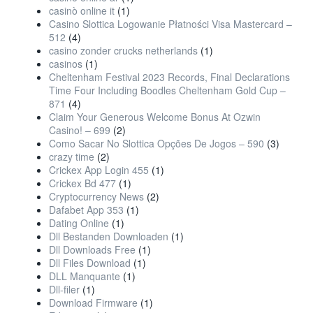
casinò online it
(1)
Casino Slottica Logowanie Płatności Visa Mastercard –
512
(4)
casino zonder crucks netherlands
(1)
casinos
(1)
Cheltenham Festival 2023 Records, Final Declarations
Time Four Including Boodles Cheltenham Gold Cup –
871
(4)
Claim Your Generous Welcome Bonus At Ozwin
Casino! – 699
(2)
Como Sacar No Slottica Opções De Jogos – 590
(3)
crazy time
(2)
Crickex App Login 455
(1)
Crickex Bd 477
(1)
Cryptocurrency News
(2)
Dafabet App 353
(1)
Dating Online
(1)
Dll Bestanden Downloaden
(1)
Dll Downloads Free
(1)
Dll Files Download
(1)
DLL Manquante
(1)
Dll-filer
(1)
Download Firmware
(1)