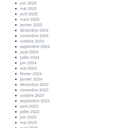
juin 2025
mai 2025
avril 2025
mars 2025
janvier 2025
décembre 2024
novembre 2024
octobre 2024
septembre 2024
août 2024
juillet 2024
juin 2024
mai 2024
février 2024
janvier 2024
décembre 2023
novembre 2023
octobre 2023
septembre 2023
août 2023
juillet 2023
juin 2023
mai 2023
avril 2023