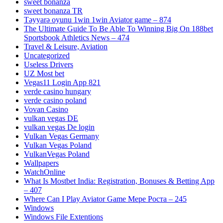
sweet bonanza
sweet bonanza TR
Təyyarə oyunu 1win 1win Aviator game – 874
The Ultimate Guide To Be Able To Winning Big On 188bet
Sportsbook Athletics News – 474
Travel & Leisure, Aviation
Uncategorized
Useless Drivers
UZ Most bet
Vegas11 Login App 821
verde casino hungary
verde casino poland
Vovan Casino
vulkan vegas DE
vulkan vegas De login
Vulkan Vegas Germany
Vulkan Vegas Poland
VulkanVegas Poland
Wallpapers
WatchOnline
What Is Mostbet India: Registration, Bonuses & Betting App
– 407
Where Can I Play Aviator Game Мере Роста – 245
Windows
Windows File Extentions