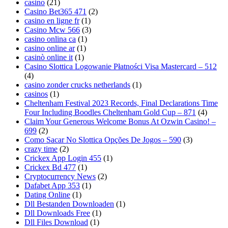
casino
(21)
Casino Bet365 471
(2)
casino en ligne fr
(1)
Casino Mcw 566
(3)
casino onlina ca
(1)
casino online ar
(1)
casinò online it
(1)
Casino Slottica Logowanie Płatności Visa Mastercard – 512
(4)
casino zonder crucks netherlands
(1)
casinos
(1)
Cheltenham Festival 2023 Records, Final Declarations Time
Four Including Boodles Cheltenham Gold Cup – 871
(4)
Claim Your Generous Welcome Bonus At Ozwin Casino! –
699
(2)
Como Sacar No Slottica Opções De Jogos – 590
(3)
crazy time
(2)
Crickex App Login 455
(1)
Crickex Bd 477
(1)
Cryptocurrency News
(2)
Dafabet App 353
(1)
Dating Online
(1)
Dll Bestanden Downloaden
(1)
Dll Downloads Free
(1)
Dll Files Download
(1)