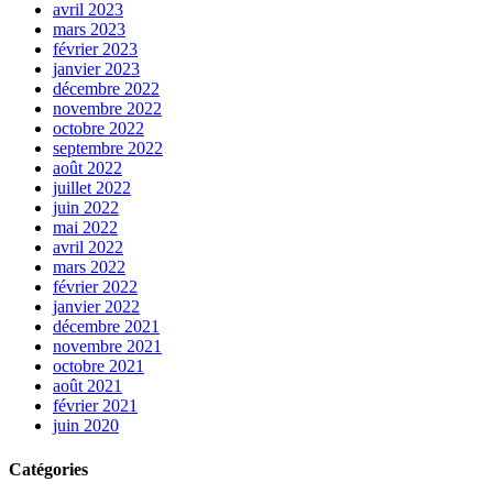
avril 2023
mars 2023
février 2023
janvier 2023
décembre 2022
novembre 2022
octobre 2022
septembre 2022
août 2022
juillet 2022
juin 2022
mai 2022
avril 2022
mars 2022
février 2022
janvier 2022
décembre 2021
novembre 2021
octobre 2021
août 2021
février 2021
juin 2020
Catégories