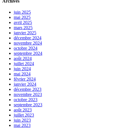
Archives
juin 2025
mai 2025
avril 2025
mars 2025
janvier 2025
décembre 2024
novembre 2024
octobre 2024
septembre 2024
août 2024
juillet 2024
juin 2024
mai 2024
février 2024
janvier 2024
décembre 2023
novembre 2023
octobre 2023
septembre 2023
août 2023
juillet 2023
juin 2023
mai 2023