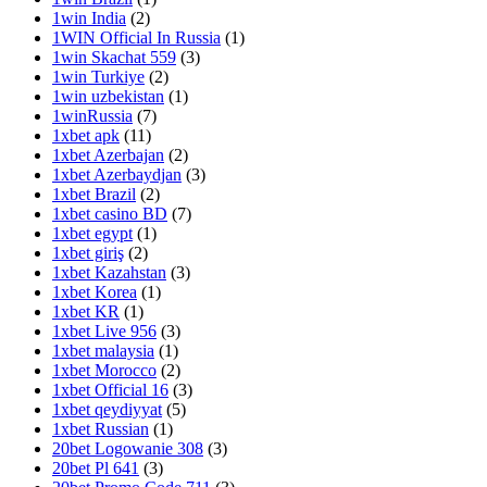
1win India
(2)
1WIN Official In Russia
(1)
1win Skachat 559
(3)
1win Turkiye
(2)
1win uzbekistan
(1)
1winRussia
(7)
1xbet apk
(11)
1xbet Azerbajan
(2)
1xbet Azerbaydjan
(3)
1xbet Brazil
(2)
1xbet casino BD
(7)
1xbet egypt
(1)
1xbet giriş
(2)
1xbet Kazahstan
(3)
1xbet Korea
(1)
1xbet KR
(1)
1xbet Live 956
(3)
1xbet malaysia
(1)
1xbet Morocco
(2)
1xbet Official 16
(3)
1xbet qeydiyyat
(5)
1xbet Russian
(1)
20bet Logowanie 308
(3)
20bet Pl 641
(3)