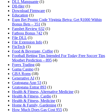
DLL Manquante
(1)
Dll-filer
(1)
Download Firmware
(1)
Education
(1)
Espn Bet Promo Code Virginia Betva: Get $1000 Within
Bonus Bets – 351
(3)
Fansbet Review 632
(1)
Fatboss Bonus 742
(3)
File DLL
(1)
File Extension Info
(1)
FinTech
(1)
Food & Beverage, Coffee
(1)
Football Betting Tips Intended For Today Free Soccer Tips
Mostbet Prediction – 895
(4)
Forex Trading
(4)
Gama Casino
(1)
GBA Roms
(18)
Generative AI
(1)
Gratogana App 53
(1)
Gratogana Entrar 893
(1)
Health & Fitness, Alternative Medicine
(1)
Health & Fitness, Cardio
(1)
Health & Fitness, Medicine
(1)
Home & Family, Gardening
(1)
How Much Does Gas Cost 955
(3)