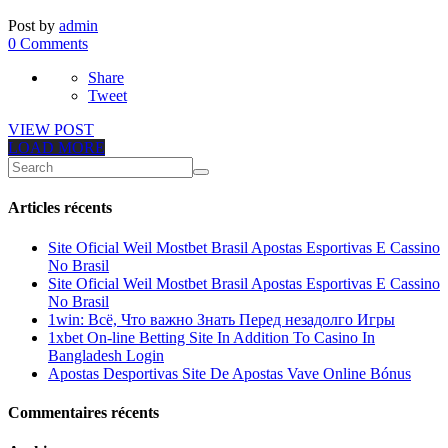
Post by
admin
0 Comments
Share
Tweet
VIEW POST
LOAD MORE
Articles récents
Site Oficial Weil Mostbet Brasil Apostas Esportivas E Cassino
No Brasil
Site Oficial Weil Mostbet Brasil Apostas Esportivas E Cassino
No Brasil
1win: Всё, Что важно Знать Перед незадолго Игры
1xbet On-line Betting Site In Addition To Casino In
Bangladesh Login
Apostas Desportivas Site De Apostas Vave Online Bónus
Commentaires récents