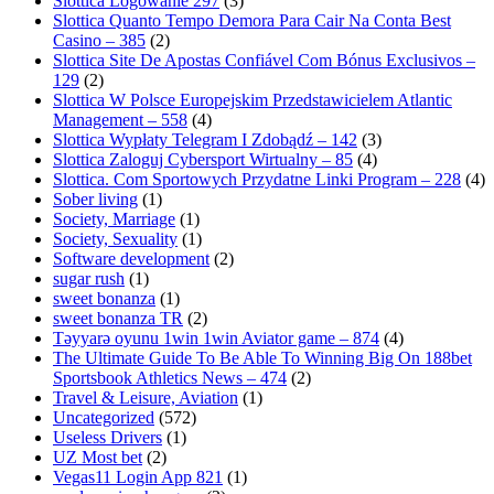
Slottica Logowanie 297
(3)
Slottica Quanto Tempo Demora Para Cair Na Conta Best
Casino – 385
(2)
Slottica Site De Apostas Confiável Com Bónus Exclusivos –
129
(2)
Slottica W Polsce Europejskim Przedstawicielem Atlantic
Management – 558
(4)
Slottica Wypłaty Telegram I Zdobądź – 142
(3)
Slottica Zaloguj Cybersport Wirtualny – 85
(4)
Slottica. Com Sportowych Przydatne Linki Program – 228
(4)
Sober living
(1)
Society, Marriage
(1)
Society, Sexuality
(1)
Software development
(2)
sugar rush
(1)
sweet bonanza
(1)
sweet bonanza TR
(2)
Təyyarə oyunu 1win 1win Aviator game – 874
(4)
The Ultimate Guide To Be Able To Winning Big On 188bet
Sportsbook Athletics News – 474
(2)
Travel & Leisure, Aviation
(1)
Uncategorized
(572)
Useless Drivers
(1)
UZ Most bet
(2)
Vegas11 Login App 821
(1)