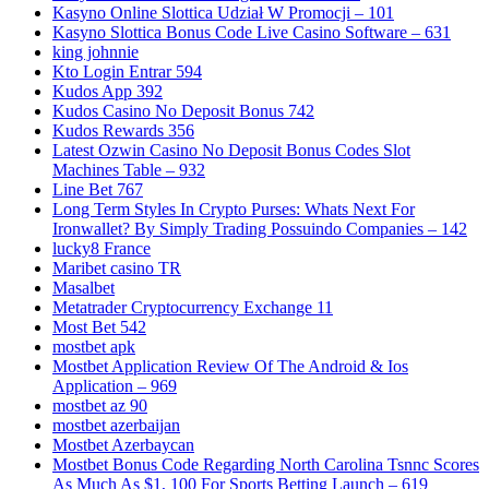
Kasyno Online Slottica Udział W Promocji – 101
Kasyno Slottica Bonus Code Live Casino Software – 631
king johnnie
Kto Login Entrar 594
Kudos App 392
Kudos Casino No Deposit Bonus 742
Kudos Rewards 356
Latest Ozwin Casino No Deposit Bonus Codes Slot
Machines Table – 932
Line Bet 767
Long Term Styles In Crypto Purses: Whats Next For
Ironwallet? By Simply Trading Possuindo Companies – 142
lucky8 France
Maribet casino TR
Masalbet
Metatrader Cryptocurrency Exchange 11
Most Bet 542
mostbet apk
Mostbet Application Review Of The Android & Ios
Application – 969
mostbet az 90
mostbet azerbaijan
Mostbet Azerbaycan
Mostbet Bonus Code Regarding North Carolina Tsnnc Scores
As Much As $1, 100 For Sports Betting Launch – 619