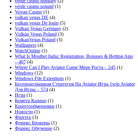
verde casino hungary
(2)
verde casino poland
(1)
Vovan Casino
(1)
vulkan vegas DE
(4)
vulkan vegas De login
(5)
Vulkan Vegas Germany
(2)
Vulkan Vegas Poland
(3)
VulkanVegas Poland
(3)
Wallpapers
(4)
WatchOnline
(1)
What Is Mostbet India: Registration, Bonuses & Betting App
– 407
(4)
Where Can I Play Aviator Game Мере Роста – 245
(1)
Windows
(12)
Windows File Extentions
(1)
Беспроигрышная Стратегия На Aviator Игра 1win Aviator
Для Игры – 574
(4)
Игра
(1)
Комета Казино
(1)
Криптообменники
(1)
Новости
(1)
Финтех
(3)
Форекс Брокеры
(1)
Форекс Обучение
(2)