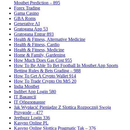
Mostbet Prediction – 895
Forex Trading
Gama Casino
GBA Roms
Generative AI
Gratogana App 53
Gratogana Entrar 893
Health & Fitness, Alternative Medicine
Health & Fitness, Cardio
Health & Fitness, Medicine
Home & Family, Gardening
How Much Does Gas Cost 955
How To Be Able To Bet Football In Mostbet App Sports
Betting Rules & Bets Grading – 988
How To Get A Crypto Wallet 914
How To Trade Crypto On Mt5 20
India Mostbet
Indibet App Login 580
IT Вакансії
IT Образование
Jak Wypłacić Pieniądze Z Slottica Rozpocznij Swoją
Przygodę – 477
Jeetbuzz Login 336
Kasyno Online PL
Kasyno Online Slottica Pragmatic Tak – 376