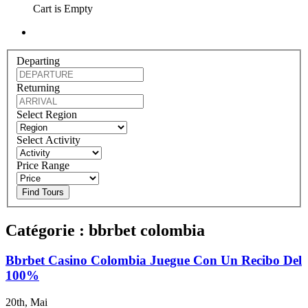
Cart is Empty
Departing
Returning
Select Region
Select Activity
Price Range
Find Tours
Catégorie :
bbrbet colombia
Bbrbet Casino Colombia Juegue Con Un Recibo Del
100%
20th, Mai