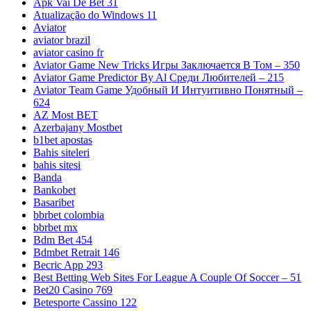
Apk Vai De Bet 31
Atualização do Windows 11
Aviator
aviator brazil
aviator casino fr
Aviator Game New Tricks Игры Заключается В Том – 350
Aviator Game Predictor By Al Среди Любителей – 215
Aviator Team Game Удобный И Интуитивно Понятный –
624
AZ Most BET
Azerbajany Mostbet
b1bet apostas
Bahis siteleri
bahis sitesi
Banda
Bankobet
Basaribet
bbrbet colombia
bbrbet mx
Bdm Bet 454
Bdmbet Retrait 146
Becric App 293
Best Betting Web Sites For League A Couple Of Soccer – 51
Bet20 Casino 769
Betesporte Cassino 122