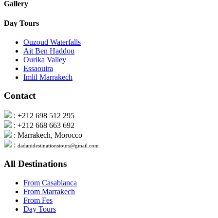
Gallery
Day Tours
Ouzoud Waterfalls
Ait Ben Haddou
Ourika Valley
Essaouira
Imlil Marrakech
Contact
: +212 698 512 295
: +212 668 663 692
: Marrakech, Morocco
:
dadanidestinationstours@gmail.com
All Destinations
From Casablanca
From Marrakech
From Fes
Day Tours