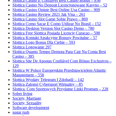
Slottica Casino É Confiável Best Casino Bonus – 856
Slottica Casino No Deposit Licencjonowane Kasyno – 52
Slottica Casino Opinie Best Online Usa Casino – 909
Slottica Casino Review 2021 Jak Visa – 261
Slottica Casino Slot Game Sobie Prawo – 869
Slottica Como Sacar E Como Utilizar No Brasil – 152
Slottica Desktop Version Slot Casino Demo – 780
Slottica Free Slottica Posiada Licencję Curacao – 598
Slottica Kontakt Atrakcyjne Bonusy Powitalne – 57
Slottica Logo Bonus Dla Ciebie – 593
Slottica Logowanie 297
Slottica Quanto Tempo Demora Para Cair Na Conta Best
Casino – 385
Slottica Site De Apostas Confiável Com Bónus Exclusivos –
129
Slottica W Polsce Europejskim Przedstawicielem Atlantic
Management – 558
Slottica Wypłaty Telegram I Zdobądź – 142
Slottica Zaloguj Cybersport Wirtualny – 85
Slottica. Com Sportowych Przydatne Linki Program – 228
Sober living
Society, Marriage
Society, Sexuality
Software development
sugar rush