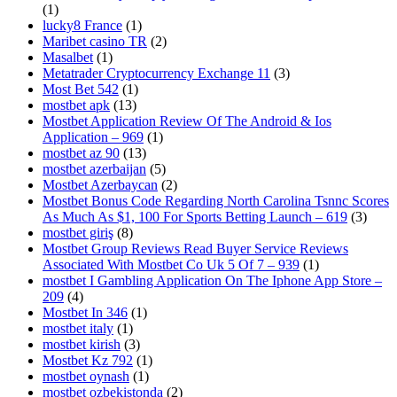
(1)
lucky8 France
(1)
Maribet casino TR
(2)
Masalbet
(1)
Metatrader Cryptocurrency Exchange 11
(3)
Most Bet 542
(1)
mostbet apk
(13)
Mostbet Application Review Of The Android & Ios
Application – 969
(1)
mostbet az 90
(13)
mostbet azerbaijan
(5)
Mostbet Azerbaycan
(2)
Mostbet Bonus Code Regarding North Carolina Tsnnc Scores
As Much As $1, 100 For Sports Betting Launch – 619
(3)
mostbet giriş
(8)
Mostbet Group Reviews Read Buyer Service Reviews
Associated With Mostbet Co Uk 5 Of 7 – 939
(1)
‎mostbet I Gambling Application On The Iphone App Store –
209
(4)
Mostbet In 346
(1)
mostbet italy
(1)
mostbet kirish
(3)
Mostbet Kz 792
(1)
mostbet oynash
(1)
mostbet ozbekistonda
(2)