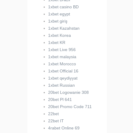
1xbet casino BD
1xbet egypt
1xbet giriş
1xbet Kazahstan
1xbet Korea
1xbet KR
1xbet Live 956
1xbet malaysia
1xbet Morocco
1xbet Official 16
1xbet qeydiyyat
1xbet Russian
20bet Logowanie 308
20bet Pl 641
20bet Promo Code 711
22bet
22bet IT
4rabet Online 69