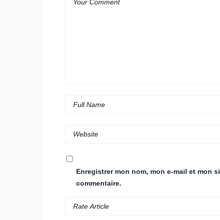
Enregistrer mon nom, mon e-mail et mon s
commentaire.