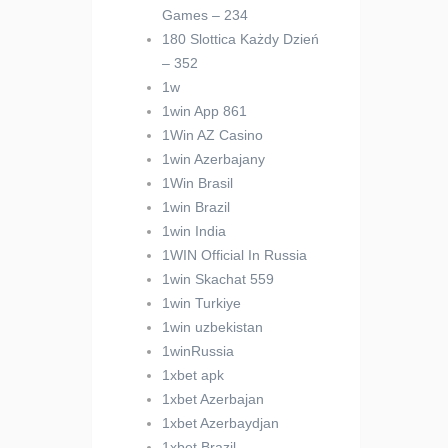
Games – 234
180 Slottica Każdy Dzień
– 352
1w
1win App 861
1Win AZ Casino
1win Azerbajany
1Win Brasil
1win Brazil
1win India
1WIN Official In Russia
1win Skachat 559
1win Turkiye
1win uzbekistan
1winRussia
1xbet apk
1xbet Azerbajan
1xbet Azerbaydjan
1xbet Brazil