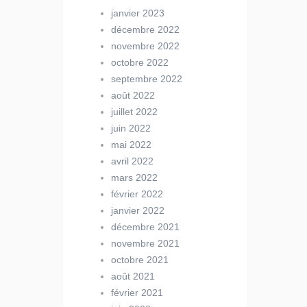
janvier 2023
décembre 2022
novembre 2022
octobre 2022
septembre 2022
août 2022
juillet 2022
juin 2022
mai 2022
avril 2022
mars 2022
février 2022
janvier 2022
décembre 2021
novembre 2021
octobre 2021
août 2021
février 2021