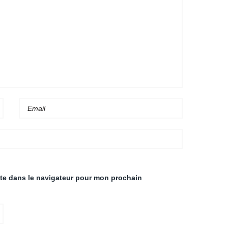
ite dans le navigateur pour mon prochain