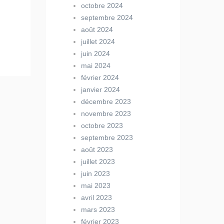
octobre 2024
septembre 2024
août 2024
juillet 2024
juin 2024
mai 2024
février 2024
janvier 2024
décembre 2023
novembre 2023
octobre 2023
septembre 2023
août 2023
juillet 2023
juin 2023
mai 2023
avril 2023
mars 2023
février 2023