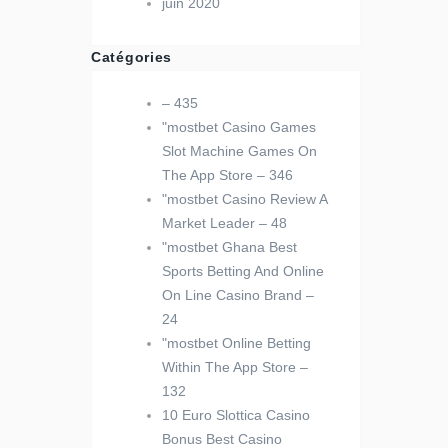
juin 2020
Catégories
– 435
"‎mostbet Casino Games
Slot Machine Games On
The App Store – 346
"mostbet Casino Review A
Market Leader – 48
"mostbet Ghana Best
Sports Betting And Online
On Line Casino Brand –
24
"‎mostbet Online Betting
Within The App Store –
132
10 Euro Slottica Casino
Bonus Best Casino