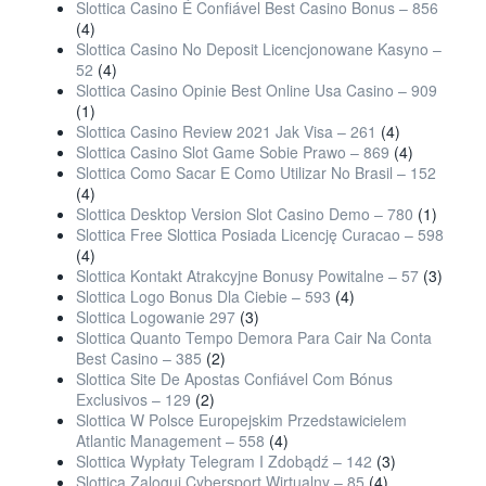
Slottica Casino É Confiável Best Casino Bonus – 856
(4)
Slottica Casino No Deposit Licencjonowane Kasyno –
52
(4)
Slottica Casino Opinie Best Online Usa Casino – 909
(1)
Slottica Casino Review 2021 Jak Visa – 261
(4)
Slottica Casino Slot Game Sobie Prawo – 869
(4)
Slottica Como Sacar E Como Utilizar No Brasil – 152
(4)
Slottica Desktop Version Slot Casino Demo – 780
(1)
Slottica Free Slottica Posiada Licencję Curacao – 598
(4)
Slottica Kontakt Atrakcyjne Bonusy Powitalne – 57
(3)
Slottica Logo Bonus Dla Ciebie – 593
(4)
Slottica Logowanie 297
(3)
Slottica Quanto Tempo Demora Para Cair Na Conta
Best Casino – 385
(2)
Slottica Site De Apostas Confiável Com Bónus
Exclusivos – 129
(2)
Slottica W Polsce Europejskim Przedstawicielem
Atlantic Management – 558
(4)
Slottica Wypłaty Telegram I Zdobądź – 142
(3)
Slottica Zaloguj Cybersport Wirtualny – 85
(4)