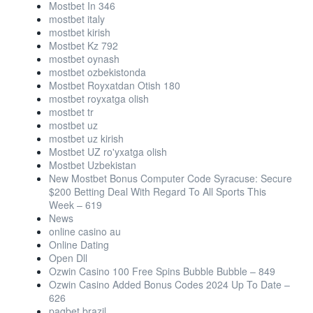
Mostbet In 346
mostbet italy
mostbet kirish
Mostbet Kz 792
mostbet oynash
mostbet ozbekistonda
Mostbet Royxatdan Otish 180
mostbet royxatga olish
mostbet tr
mostbet uz
mostbet uz kirish
Mostbet UZ ro'yxatga olish
Mostbet Uzbekistan
New Mostbet Bonus Computer Code Syracuse: Secure
$200 Betting Deal With Regard To All Sports This
Week – 619
News
online casino au
Online Dating
Open Dll
Ozwin Casino 100 Free Spins Bubble Bubble – 849
Ozwin Casino Added Bonus Codes 2024 Up To Date –
626
pagbet brazil