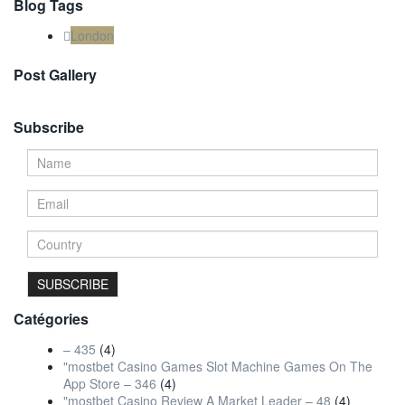
Blog Tags
London
Post Gallery
Subscribe
SUBSCRIBE
Catégories
– 435
(4)
"‎mostbet Casino Games Slot Machine Games On The
App Store – 346
(4)
"mostbet Casino Review A Market Leader – 48
(4)