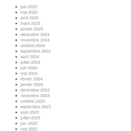
juin 2025
mai 2025
avril 2025
mars 2025
janvier 2025
décembre 2024
novembre 2024
octobre 2024
septembre 2024
août 2024
juillet 2024
juin 2024
mai 2024
février 2024
janvier 2024
décembre 2023
novembre 2023
octobre 2023
septembre 2023
août 2023
juillet 2023
juin 2023
mai 2023