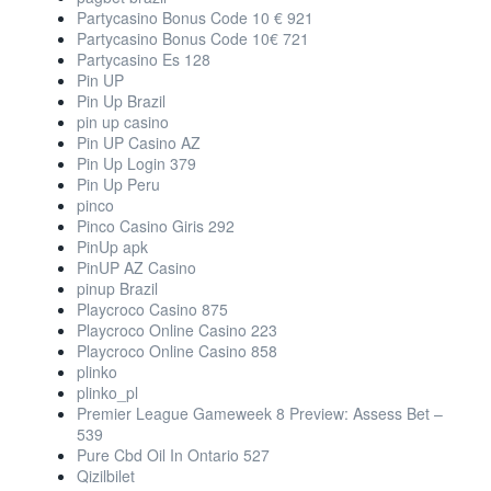
Partycasino Bonus Code 10 € 921
Partycasino Bonus Code 10€ 721
Partycasino Es 128
Pin UP
Pin Up Brazil
pin up casino
Pin UP Casino AZ
Pin Up Login 379
Pin Up Peru
pinco
Pinco Casino Giris 292
PinUp apk
PinUP AZ Casino
pinup Brazil
Playcroco Casino 875
Playcroco Online Casino 223
Playcroco Online Casino 858
plinko
plinko_pl
Premier League Gameweek 8 Preview: Assess Bet –
539
Pure Cbd Oil In Ontario 527
Qizilbilet