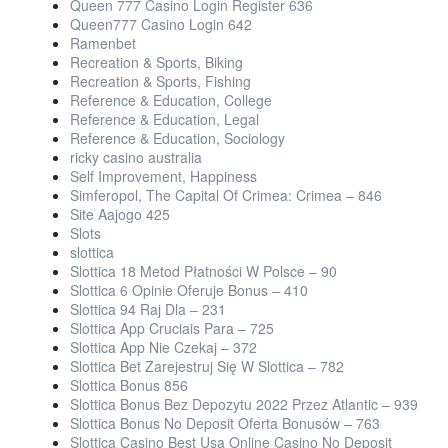
Queen 777 Casino Login Register 636
Queen777 Casino Login 642
Ramenbet
Recreation & Sports, Biking
Recreation & Sports, Fishing
Reference & Education, College
Reference & Education, Legal
Reference & Education, Sociology
ricky casino australia
Self Improvement, Happiness
Simferopol, The Capital Of Crimea: Crimea – 846
Site Aajogo 425
Slots
slottica
Slottica 18 Metod Płatności W Polsce – 90
Slottica 6 Opinie Oferuje Bonus – 410
Slottica 94 Raj Dla – 231
Slottica App Cruciais Para – 725
Slottica App Nie Czekaj – 372
Slottica Bet Zarejestruj Się W Slottica – 782
Slottica Bonus 856
Slottica Bonus Bez Depozytu 2022 Przez Atlantic – 939
Slottica Bonus No Deposit Oferta Bonusów – 763
Slottica Casino Best Usa Online Casino No Deposit