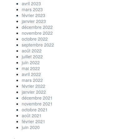
avril 2023
mars 2023
février 2023
janvier 2023
décembre 2022
novembre 2022
octobre 2022
septembre 2022
août 2022
juillet 2022
juin 2022
mai 2022
avril 2022
mars 2022
février 2022
janvier 2022
décembre 2021
novembre 2021
octobre 2021
août 2021
février 2021
juin 2020