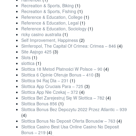
Recreation & Sports, Biking
(1)
Recreation & Sports, Fishing
(1)
Reference & Education, College
(1)
Reference & Education, Legal
(1)
Reference & Education, Sociology
(1)
ricky casino australia
(1)
Self Improvement, Happiness
(2)
Simferopol, The Capital Of Crimea: Crimea – 846
(4)
Site Aajogo 425
(3)
Slots
(1)
slottica
(1)
Slottica 18 Metod Płatności W Polsce – 90
(4)
Slottica 6 Opinie Oferuje Bonus – 410
(3)
Slottica 94 Raj Dla – 231
(1)
Slottica App Cruciais Para – 725
(3)
Slottica App Nie Czekaj – 372
(4)
Slottica Bet Zarejestruj Się W Slottica – 782
(4)
Slottica Bonus 856
(1)
Slottica Bonus Bez Depozytu 2022 Przez Atlantic – 939
(4)
Slottica Bonus No Deposit Oferta Bonusów – 763
(4)
Slottica Casino Best Usa Online Casino No Deposit
Bonus – 219
(4)