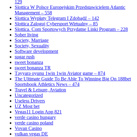
129
Slottica W Polsce Europejskim Przedstawicielem Atlantic
Management – 558
Slottica Wypłaty Telegram I Zdobądź – 142
Slottica Zaloguj Cybersport Wirtualny – 85
Slottica. Com Sportowych Przydatne Linki Program – 228
Sober living
Society, Marriage
Society, Sexuality
Software development
sugar rush
sweet bonanza
sweet bonanza TR
Təyyarə oyunu 1win 1win Aviator game – 874
The Ultimate Guide To Be Able To Winning Big On 188bet
Sportsbook Athletics News – 474
Travel & Leisure, Aviation
Uncategorized
Useless Drivers
UZ Most bet
Vegas11 Login App 821
verde casino hungary
verde casino poland
Vovan Casino
vulkan vegas DE