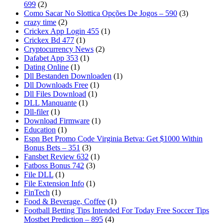
699
(2)
Como Sacar No Slottica Opções De Jogos – 590
(3)
crazy time
(2)
Crickex App Login 455
(1)
Crickex Bd 477
(1)
Cryptocurrency News
(2)
Dafabet App 353
(1)
Dating Online
(1)
Dll Bestanden Downloaden
(1)
Dll Downloads Free
(1)
Dll Files Download
(1)
DLL Manquante
(1)
Dll-filer
(1)
Download Firmware
(1)
Education
(1)
Espn Bet Promo Code Virginia Betva: Get $1000 Within
Bonus Bets – 351
(3)
Fansbet Review 632
(1)
Fatboss Bonus 742
(3)
File DLL
(1)
File Extension Info
(1)
FinTech
(1)
Food & Beverage, Coffee
(1)
Football Betting Tips Intended For Today Free Soccer Tips
Mostbet Prediction – 895
(4)