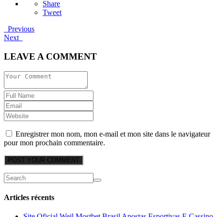
Share
Tweet
Previous
Next
LEAVE A COMMENT
Enregistrer mon nom, mon e-mail et mon site dans le navigateur
pour mon prochain commentaire.
Articles récents
Site Oficial Weil Mostbet Brasil Apostas Esportivas E Cassino