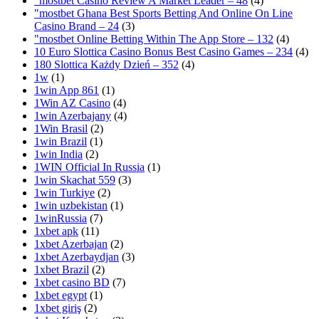
"mostbet Casino Review A Market Leader – 48
(4)
"mostbet Ghana Best Sports Betting And Online On Line
Casino Brand – 24
(3)
"‎mostbet Online Betting Within The App Store – 132
(4)
10 Euro Slottica Casino Bonus Best Casino Games – 234
(4)
180 Slottica Każdy Dzień – 352
(4)
1w
(1)
1win App 861
(1)
1Win AZ Casino
(4)
1win Azerbajany
(4)
1Win Brasil
(2)
1win Brazil
(1)
1win India
(2)
1WIN Official In Russia
(1)
1win Skachat 559
(3)
1win Turkiye
(2)
1win uzbekistan
(1)
1winRussia
(7)
1xbet apk
(11)
1xbet Azerbajan
(2)
1xbet Azerbaydjan
(3)
1xbet Brazil
(2)
1xbet casino BD
(7)
1xbet egypt
(1)
1xbet giriş
(2)