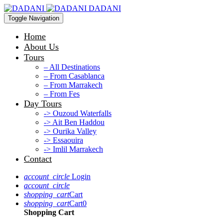
DADANI
Toggle Navigation
Home
About Us
Tours
– All Destinations
– From Casablanca
– From Marrakech
– From Fes
Day Tours
-> Ouzoud Waterfalls
-> Ait Ben Haddou
-> Ourika Valley
-> Essaouira
-> Imlil Marrakech
Contact
account_circle
Login
account_circle
shopping_cart
Cart
shopping_cart
Cart
0
Shopping Cart