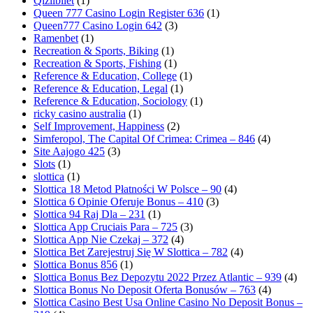
Qizilbilet
(1)
Queen 777 Casino Login Register 636
(1)
Queen777 Casino Login 642
(3)
Ramenbet
(1)
Recreation & Sports, Biking
(1)
Recreation & Sports, Fishing
(1)
Reference & Education, College
(1)
Reference & Education, Legal
(1)
Reference & Education, Sociology
(1)
ricky casino australia
(1)
Self Improvement, Happiness
(2)
Simferopol, The Capital Of Crimea: Crimea – 846
(4)
Site Aajogo 425
(3)
Slots
(1)
slottica
(1)
Slottica 18 Metod Płatności W Polsce – 90
(4)
Slottica 6 Opinie Oferuje Bonus – 410
(3)
Slottica 94 Raj Dla – 231
(1)
Slottica App Cruciais Para – 725
(3)
Slottica App Nie Czekaj – 372
(4)
Slottica Bet Zarejestruj Się W Slottica – 782
(4)
Slottica Bonus 856
(1)
Slottica Bonus Bez Depozytu 2022 Przez Atlantic – 939
(4)
Slottica Bonus No Deposit Oferta Bonusów – 763
(4)
Slottica Casino Best Usa Online Casino No Deposit Bonus –