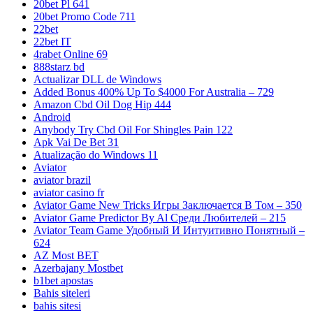
20bet Pl 641
20bet Promo Code 711
22bet
22bet IT
4rabet Online 69
888starz bd
Actualizar DLL de Windows
Added Bonus 400% Up To $4000 For Australia – 729
Amazon Cbd Oil Dog Hip 444
Android
Anybody Try Cbd Oil For Shingles Pain 122
Apk Vai De Bet 31
Atualização do Windows 11
Aviator
aviator brazil
aviator casino fr
Aviator Game New Tricks Игры Заключается В Том – 350
Aviator Game Predictor By Al Среди Любителей – 215
Aviator Team Game Удобный И Интуитивно Понятный –
624
AZ Most BET
Azerbajany Mostbet
b1bet apostas
Bahis siteleri
bahis sitesi